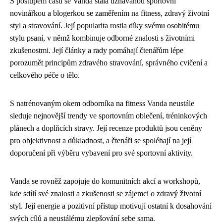
S postupem času se Vanda stala uznávanou sportovní
novinářkou a blogerkou se zaměřením na fitness, zdravý životní
styl a stravování. Její popularita rostla díky svému osobitému
stylu psaní, v němž kombinuje odborné znalosti s životními
zkušenostmi. Její články a rady pomáhají čtenářům lépe
porozumět principům zdravého stravování, správného cvičení a
celkového péče o tělo.
S natrénovaným okem odborníka na fitness Vanda neustále
sleduje nejnovější trendy ve sportovním oblečení, tréninkových
plánech a doplňcích stravy. Její recenze produktů jsou ceněny
pro objektivnost a důkladnost, a čtenáři se spoléhají na její
doporučení při výběru vybavení pro své sportovní aktivity.
Vanda se rovněž zapojuje do komunitních akcí a workshopů,
kde sdílí své znalosti a zkušenosti se zájemci o zdravý životní
styl. Její energie a pozitivní přístup motivují ostatní k dosahování
svých cílů a neustálému zlepšování sebe sama.