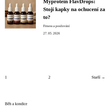
Myprotein FlavDrops:
Stojí kapky na ochucení za
to?
Fitness a posilování
27. 05. 2026
1
2
Starší →
Běh a kondice