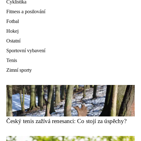
Cyklistika
Fitness a posilování
Fotbal
Hokej
Ostatní
Sportovní vybavení
Tenis
Zimní sporty
Český tenis zažívá renesanci: Co stojí za úspěchy?