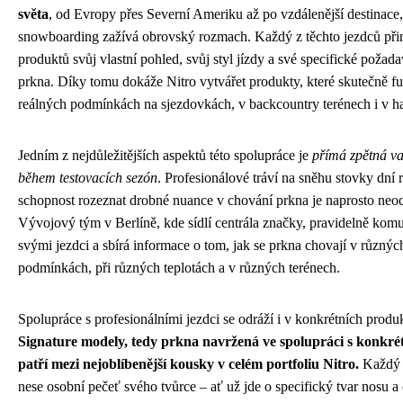
světa
, od Evropy přes Severní Ameriku až po vzdálenější destinace
snowboarding zažívá obrovský rozmach. Každý z těchto jezdců při
produktů svůj vlastní pohled, svůj styl jízdy a své specifické poža
prkna. Díky tomu dokáže Nitro vytvářet produkty, které skutečně fu
reálných podmínkách na sjezdovkách, v backcountry terénech i v ha
Jedním z nejdůležitějších aspektů této spolupráce je
přímá zpětná va
během testovacích sezón
. Profesionálové tráví na sněhu stovky dní r
schopnost rozeznat drobné nuance v chování prkna je naprosto neoc
Vývojový tým v Berlíně, kde sídlí centrála značky, pravidelně komu
svými jezdci a sbírá informace o tom, jak se prkna chovají v různý
podmínkách, při různých teplotách a v různých terénech.
Spolupráce s profesionálními jezdci se odráží i v konkrétních prod
Signature modely, tedy prkna navržená ve spolupráci s konkrét
patří mezi nejoblíbenější kousky v celém portfoliu Nitro.
Každý 
nese osobní pečeť svého tvůrce – ať už jde o specifický tvar nosu a