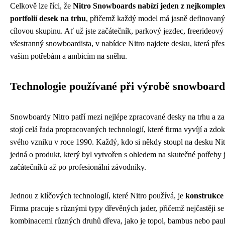
Celkově lze říci, že
Nitro Snowboards nabízí jeden z nejkomplex
portfolií desek na trhu
, přičemž každý model má jasně definovaný
cílovou skupinu. Ať už jste začátečník, parkový jezdec, freerideov
všestranný snowboardista, v nabídce Nitro najdete desku, která pře
vašim potřebám a ambicím na sněhu.
Technologie používané při výrobě snowboard
Snowboardy Nitro patří mezi nejlépe zpracované desky na trhu a za 
stojí celá řada propracovaných technologií, které firma vyvíjí a zdok
svého vzniku v roce 1990. Každý, kdo si někdy stoupl na desku Nitr
jedná o produkt, který byl vytvořen s ohledem na skutečné potřeby j
začátečníků až po profesionální závodníky.
Jednou z klíčových technologií, které Nitro používá, je
konstrukce
Firma pracuje s různými typy dřevěných jader, přičemž nejčastěji se
kombinacemi různých druhů dřeva, jako je topol, bambus nebo pau