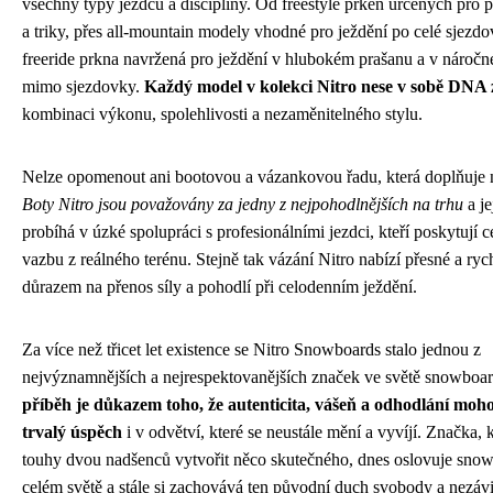
všechny typy jezdců a disciplíny. Od freestyle prken určených pro 
a triky, přes all-mountain modely vhodné pro ježdění po celé sjezdo
freeride prkna navržená pro ježdění v hlubokém prašanu a v náročn
mimo sjezdovky.
Každý model v kolekci Nitro nese v sobě DNA
kombinaci výkonu, spolehlivosti a nezaměnitelného stylu.
Nelze opomenout ani bootovou a vázankovou řadu, která doplňuje 
Boty Nitro jsou považovány za jedny z nejpohodlnějších na trhu
a je
probíhá v úzké spolupráci s profesionálními jezdci, kteří poskytují
vazbu z reálného terénu. Stejně tak vázání Nitro nabízí přesné a ryc
důrazem na přenos síly a pohodlí při celodenním ježdění.
Za více než třicet let existence se Nitro Snowboards stalo jednou z
nejvýznamnějších a nejrespektovanějších značek ve světě snowboa
příběh je důkazem toho, že autenticita, vášeň a odhodlání moho
trvalý úspěch
i v odvětví, které se neustále mění a vyvíjí. Značka, 
touhy dvou nadšenců vytvořit něco skutečného, dnes oslovuje snow
celém světě a stále si zachovává ten původní duch svobody a nezávis