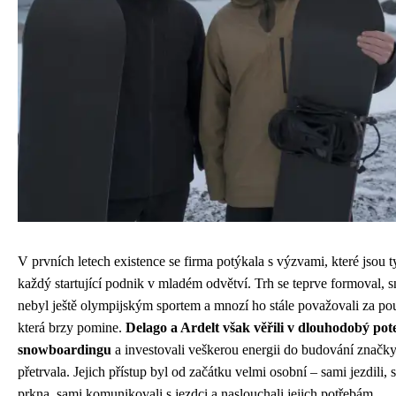
V prvních letech existence se firma potýkala s výzvami, které jsou 
každý startující podnik v mladém odvětví. Trh se teprve formoval,
nebyl ještě olympijským sportem a mnozí ho stále považovali za p
která brzy pomine.
Delago a Ardelt však věřili v dlouhodobý pot
snowboardingu
a investovali veškerou energii do budování značky
přetrvala. Jejich přístup byl od začátku velmi osobní – sami jezdili, 
prkna, sami komunikovali s jezdci a naslouchali jejich potřebám.