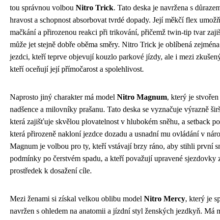
tou správnou volbou
Nitro Trick
. Tato deska je navržena s důrazem
hravost a schopnost absorbovat tvrdé dopady. Její měkčí flex umož
mačkání a přirozenou reakci při trikování, přičemž twin-tip tvar zaji
může jet stejně dobře oběma směry. Nitro Trick je oblíbená zejmén
jezdci, kteří teprve objevují kouzlo parkové jízdy, ale i mezi zkušený
kteří oceňují její přímočarost a spolehlivost.
Naprosto jiný charakter má model
Nitro Magnum
, který je stvoře
nadšence a milovníky prašanu. Tato deska se vyznačuje výrazně širší
která zajišťuje skvělou plovatelnost v hlubokém sněhu, a setback p
která přirozeně nakloní jezdce dozadu a usnadní mu ovládání v nár
Magnum je volbou pro ty, kteří vstávají brzy ráno, aby stihli první 
podmínky po čerstvém spadu, a kteří považují upravené sjezdovky
prostředek k dosažení cíle.
Mezi ženami si získal velkou oblibu model
Nitro Mercy
, který je s
navržen s ohledem na anatomii a jízdní styl ženských jezdkyň. Má m