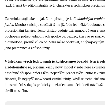
jezdců, aniž by přitom ztratily svůj charakter a technickou preciznos
Za zmínku stojí také to, jak Nitro přistupuje k
dlouhodobým vztahům
jezdci
. Mnoho z nich je součástí týmu již řadu let, někteří dokonce 
profesionální kariéru. Tento přístup buduje vzájemnou důvěru a um
pochopení potřeb jednotlivých sportovců. Jezdec, který je se značk
dlouhodobě, přesně ví, co od Nitra může očekávat, a vývojový tým
jeho preference a způsob jízdy.
Výsledkem všech těchto snah je kolekce snowboardů, která rok
a zdokonaluje se
, přičemž každý nový model v sobě nese zkušenos
nasbírané při spolupráci s těmi nejlepšími jezdci světa. Nitro tak zů
filozofii, že nejlepší snowboard vzniká tehdy, když se technické zna
konstruktérů setkají s praktickými zkušenostmi těch, kteří tráví kaž
chvíli na sněhu.