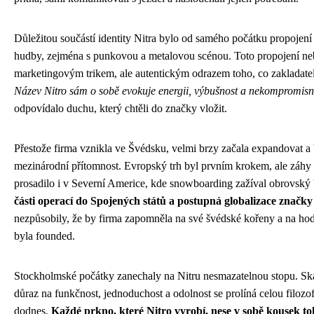
Důležitou součástí identity Nitra bylo od samého počátku propojení
hudby, zejména s punkovou a metalovou scénou. Toto propojení ne
marketingovým trikem, ale autentickým odrazem toho, co zakladatelé
Název Nitro sám o sobě evokuje energii, výbušnost a nekompromisn
odpovídalo duchu, který chtěli do značky vložit.
Přestože firma vznikla ve Švédsku, velmi brzy začala expandovat a
mezinárodní přítomnost. Evropský trh byl prvním krokem, ale záhy 
prosadilo i v Severní Americe, kde snowboarding zažíval obrovsk
části operací do Spojených států a postupná globalizace značky
nezpůsobily, že by firma zapomněla na své švédské kořeny a na hod
byla founded.
Stockholmské počátky zanechaly na Nitru nesmazatelnou stopu. S
důraz na funkčnost, jednoduchost a odolnost se prolíná celou filozof
dodnes.
Každé prkno, které Nitro vyrobí, nese v sobě kousek to