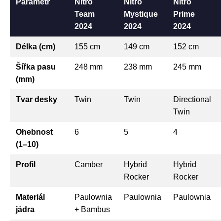
Parametr
Nitro
Nitro
Nitro
Team
Mystique
Prime
2024
2024
2024
Délka (cm)
155 cm
149 cm
152 cm
Šířka pasu
248 mm
238 mm
245 mm
(mm)
Tvar desky
Twin
Twin
Directional
Twin
Ohebnost
6
5
4
(1–10)
Profil
Camber
Hybrid
Hybrid
Rocker
Rocker
Materiál
Paulownia
Paulownia
Paulownia
jádra
+ Bambus