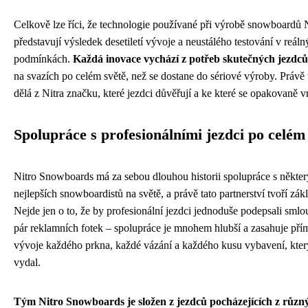
Celkově lze říci, že technologie používané při výrobě snowboardů 
představují výsledek desetiletí vývoje a neustálého testování v reál
podmínkách.
Každá inovace vychází z potřeb skutečných jezdců
na svazích po celém světě, než se dostane do sériové výroby. Právě 
dělá z Nitra značku, které jezdci důvěřují a ke které se opakovaně vr
Spolupráce s profesionálními jezdci po celém
Nitro Snowboards má za sebou dlouhou historii spolupráce s někte
nejlepších snowboardistů na světě, a právě tato partnerství tvoří zák
Nejde jen o to, že by profesionální jezdci jednoduše podepsali smlou
pár reklamních fotek – spolupráce je mnohem hlubší a zasahuje pří
vývoje každého prkna, každé vázání a každého kusu vybavení, kter
vydal.
Tým Nitro Snowboards je složen z jezdců pocházejících z různ