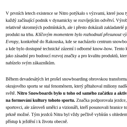
V prvních letech existence se Nitro potýkalo s výzvami, které jsou 
každý začínající podnik v dynamicky se rozvíjejícím odvětví. Výrob
relativně skromných podmínkách, ale i přesto dokázali zakladatelé p
produkt na trhu.
Klíčovým momentem bylo rozhodnutí přesunout vý
Evropy
, konkrétně do Rakouska, kde se nacházelo centrum snowbo
a kde bylo dostupné technické zázemí i odborné know-how. Tento k
jako zásadní pro budoucí rozvoj značky a pro kvalitu produktů, kter
nabízelo svým zákazníkům.
Během devadesátých let prošel snowboarding obrovskou transforma
okrajového sportu se stal fenoménem, který přitahoval miliony nad
světě.
Nitro Snowboards bylo u toho od samého začátku a aktivn
na formování kultury tohoto sportu.
Značka podporovala jezdce, k
sportovci, ale zároveň umělci a vizionáři, kteří posunovali hranice t
prkně možné. Tým jezdců Nitra byl vždy pečlivě vybírán s ohledem 
přístup k ježdění i k životu obecně.