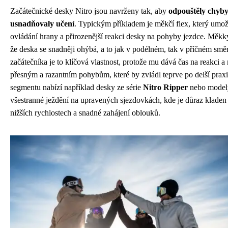
Začátečnické desky Nitro jsou navrženy tak, aby
odpouštěly chyby
usnadňovaly učení
. Typickým příkladem je měkčí flex, který umož
ovládání hrany a přirozenější reakci desky na pohyby jezdce. Měkk
že deska se snadněji ohýbá, a to jak v podélném, tak v příčném smě
začátečníka je to klíčová vlastnost, protože mu dává čas na reakci a
přesným a razantním pohybům, které by zvládl teprve po delší praxi
segmentu nabízí například desky ze série
Nitro Ripper
nebo modely
všestranné ježdění na upravených sjezdovkách, kde je důraz kladen n
nižších rychlostech a snadné zahájení oblouků.