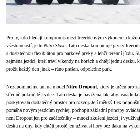
Pro ty, kdo hledají kompromis mezi freerideovým výkonem a každ
všestranností, je tu
Nitro Slash
. Tato deska kombinuje prvky freeri
s dostatečnou flexibilitou pro parkové prvky a lehčí terénní jízdu. Sla
zejména jezdci, kteří tráví víkendy na horách a chtějí jednu desku, 
prožít každý den jinak – ráno prašan, odpoledne park.
Nezapomínejme ani na model
Nitro Dropout
, který je určen pro za
středně pokročilé jezdce. Tato deska je navržena tak, aby usnadnila
poskytovala dostatečný prostor pro rozvoj. Její měkký flex odpoušt
pomáhá novým jezdcům rychleji pochopit základní principy ovládán
není Dropout jen pro začátečníky – mnozí zkušení jezdci ji využívaj
desku na dny, kdy chtějí prostě jen užívat si hory bez tlaku na výko