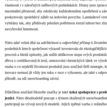
vlastnosti i v náročných sněhových podmínkách. Hrany jsou zpraco
maximální přesností, aby odolávaly každodennímu opotřebení a zá
poskytovaly spolehlivý záběr na ledovém povrchu. Laminátové vrst
vybírány tak, aby přidávaly prknům potřebnou torzní tuhost bez zb
navyšování hmotnosti.
Nitro také velmi dbá na
udržitelnost a odpovědný přístup k životním
posledních letech společnost výrazně investovala do ekologičtějšíc
procesů a hledá způsoby, jak snížit uhlíkovou stopu svých produktů
dřeva z certifikovaných lesů, omezování chemických látek ve výro
snaha o co nejdelší životnost produktů jsou součástí širší strategie, k
inovace nemusí jít vždy jen ruku v ruce s výkonem, ale také s odpo
přírodě, na níž snowboarding závisí.
Důležitou součástí filozofie značky je také
úzká spolupráce s prof
jezdci
. Nitro dlouhodobě pracuje s týmem zkušených snowboardistů,
participují na vývoji nových modelů. Jejich zpětná vazba z reálného