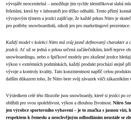
vývojáře neocenitelná – umožňuje jim rychle identifikovat slabá míst
řešeními, která by v laboratoři jen těžko odhalili. Tento přímý konta
vývojovým týmem a jezdci zajišťuje, že každé prkno Nitro je skute
pro potřeby snowboardistů, nikoli jen pro marketingové prezentace.
Každý model v kolekci Nitro má svůj jasně definovaný charakter a 
jezdců.
Ať už se jedná o prkna určená začátečníkům, kteří teprve ob
snowboardingu, nebo o špičkové modely pro zkušené jezdce hledaj
výkon v extrémních podmínkách, každý produkt prochází stejně p
vývoje a kontroly kvality. Tato konzistentnost napříč celou produkt
dalším důkazem toho, že Nitro bere svůj závazek vůči zákazníkům 
Výsledkem celé této filozofie jsou snowboardy, které si jezdci po c
oblíbili pro svou spolehlivost, výkon a dlouhou životnost.
Nitro Sn
jen výrobce sportovního vybavení – je to značka s jasnou vizí,
respektem k řemeslu a neochvějným odhodláním neustále se zle