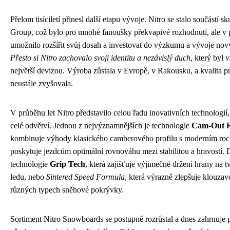
Přelom tisíciletí přinesl další etapu vývoje. Nitro se stalo součástí 
Group, což bylo pro mnohé fanoušky překvapivé rozhodnutí, ale v p
umožnilo rozšířit svůj dosah a investovat do výzkumu a vývoje nov
Přesto si Nitro zachovalo svoji identitu a nezávislý duch
, který byl 
největší devizou. Výroba zůstala v Evropě, v Rakousku, a kvalita p
neustále zvyšovala.
V průběhu let Nitro představilo celou řadu inovativních technologií,
celé odvětví. Jednou z nejvýznamnějších je technologie
Cam-Out 
kombinuje výhody klasického camberového profilu s moderním ro
poskytuje jezdcům optimální rovnováhu mezi stabilitou a hravostí. 
technologie
Grip Tech
, která zajišťuje výjimečné držení hrany na 
ledu, nebo
Sintered Speed Formula
, která výrazně zlepšuje klouzav
různých typech sněhové pokrývky.
Sortiment Nitro Snowboards se postupně rozrůstal a dnes zahrnuje 