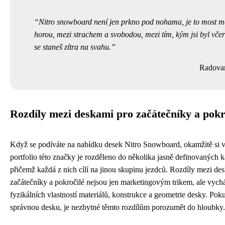
Nitro snowboard není jen prkno pod nohama, je to most m
horou, mezi strachem a svobodou, mezi tím, kým jsi byl včer
se staneš zítra na svahu.
Radova
Rozdíly mezi deskami pro začátečníky a pokr
Když se podíváte na nabídku desek Nitro Snowboard, okamžitě si v
portfolio této značky je rozděleno do několika jasně definovaných ka
přičemž každá z nich cílí na jinou skupinu jezdců. Rozdíly mezi de
začátečníky a pokročilé nejsou jen marketingovým trikem, ale vychá
fyzikálních vlastností materiálů, konstrukce a geometrie desky. Pok
správnou desku, je nezbytné těmto rozdílům porozumět do hloubky.