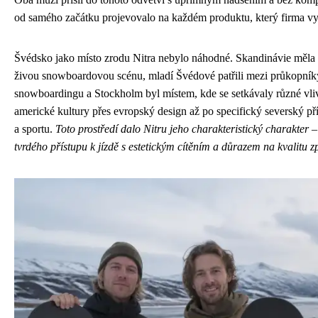
od samého začátku projevovalo na každém produktu, který firma vy
Švédsko jako místo zrodu Nitra nebylo náhodné. Skandinávie měla 
živou snowboardovou scénu, mladí Švédové patřili mezi průkopní
snowboardingu a Stockholm byl místem, kde se setkávaly různé vli
americké kultury přes evropský design až po specifický severský pří
a sportu.
Toto prostředí dalo Nitru jeho charakteristický charakter 
tvrdého přístupu k jízdě s estetickým cítěním a důrazem na kvalitu 