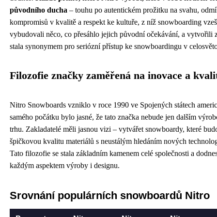
původního ducha
– touhu po autentickém prožitku na svahu, odmí
kompromisů v kvalitě a respekt ke kultuře, z níž snowboarding vzeš
vybudovali něco, co přesáhlo jejich původní očekávání, a vytvořili 
stala synonymem pro seriózní přístup ke snowboardingu v celosvět
Filozofie značky zaměřená na inovace a kvali
Nitro Snowboards vzniklo v roce 1990 ve Spojených státech ameri
samého počátku bylo jasné, že tato značka nebude jen dalším výro
trhu. Zakladatelé měli jasnou vizi – vytvářet snowboardy, které b
špičkovou kvalitu materiálů s neustálým hledáním nových technolog
Tato filozofie se stala základním kamenem celé společnosti a dodne
každým aspektem výroby i designu.
Srovnání populárních snowboardů Nitro