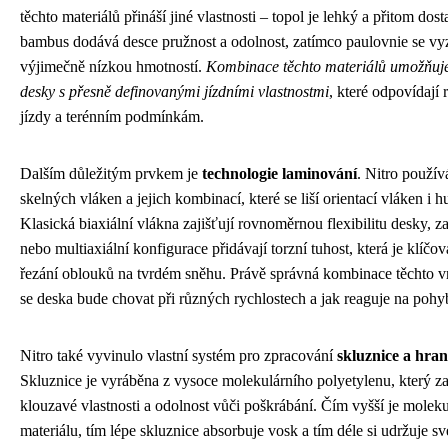
těchto materiálů přináší jiné vlastnosti – topol je lehký a přitom dos
bambus dodává desce pružnost a odolnost, zatímco paulovnie se vy
výjimečně nízkou hmotností.
Kombinace těchto materiálů umožňuje 
desky s přesně definovanými jízdními vlastnostmi
, které odpovídají
jízdy a terénním podmínkám.
Dalším důležitým prvkem je
technologie laminování
. Nitro použív
skelných vláken a jejich kombinací, které se liší orientací vláken i h
Klasická biaxiální vlákna zajišťují rovnoměrnou flexibilitu desky, za
nebo multiaxiální konfigurace přidávají torzní tuhost, která je klíčo
řezání oblouků na tvrdém sněhu. Právě správná kombinace těchto vr
se deska bude chovat při různých rychlostech a jak reaguje na pohy
Nitro také vyvinulo vlastní systém pro zpracování
skluznice a hra
Skluznice je vyráběna z vysoce molekulárního polyetylenu, který z
klouzavé vlastnosti a odolnost vůči poškrábání. Čím vyšší je mole
materiálu, tím lépe skluznice absorbuje vosk a tím déle si udržuje své