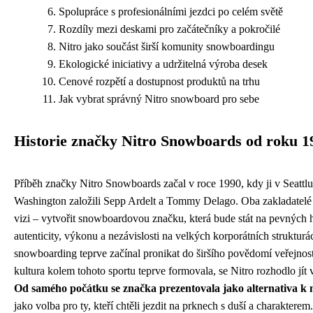
Spolupráce s profesionálními jezdci po celém světě
Rozdíly mezi deskami pro začátečníky a pokročilé
Nitro jako součást širší komunity snowboardingu
Ekologické iniciativy a udržitelná výroba desek
Cenové rozpětí a dostupnost produktů na trhu
Jak vybrat správný Nitro snowboard pro sebe
Historie značky Nitro Snowboards od roku 1
Příběh značky Nitro Snowboards začal v roce 1990, kdy ji v Seattlu 
Washington založili Sepp Ardelt a Tommy Delago. Oba zakladatelé
vizi – vytvořit snowboardovou značku, která bude stát na pevných
autenticity, výkonu a nezávislosti na velkých korporátních struktur
snowboarding teprve začínal pronikat do širšího povědomí veřejnost
kultura kolem tohoto sportu teprve formovala, se Nitro rozhodlo jít v
Od samého počátku se značka prezentovala jako alternativa k
jako volba pro ty, kteří chtěli jezdit na prknech s duší a charakterem.