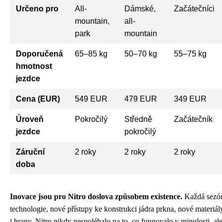
Určeno pro
All-
Dámské,
Začátečníci
mountain,
all-
park
mountain
Doporučená
65–85 kg
50–70 kg
55–75 kg
hmotnost
jezdce
Cena (EUR)
549 EUR
479 EUR
349 EUR
Úroveň
Pokročilý
Středně
Začátečník
jezdce
pokročilý
Záruční
2 roky
2 roky
2 roky
doba
Inovace jsou pro Nitro doslova způsobem existence.
Každá sezón
technologie, nové přístupy ke konstrukci jádra prkna, nové materiál
i hrany. Nitro nikdy nespoléhalo na to, co fungovalo v minulosti, al