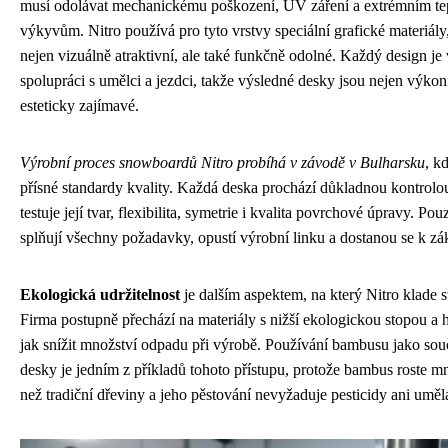
musí odolávat mechanickému poškození, UV záření a extrémním te
výkyvům. Nitro používá pro tyto vrstvy speciální grafické materiály,
nejen vizuálně atraktivní, ale také funkčně odolné. Každý design je
spolupráci s umělci a jezdci, takže výsledné desky jsou nejen výkon
esteticky zajímavé.
Výrobní proces snowboardů Nitro probíhá v závodě v Bulharsku
, k
přísné standardy kvality. Každá deska prochází důkladnou kontrolou,
testuje její tvar, flexibilita, symetrie i kvalita povrchové úpravy. Pou
splňují všechny požadavky, opustí výrobní linku a dostanou se k z
Ekologická udržitelnost
je dalším aspektem, na který Nitro klade st
Firma postupně přechází na materiály s nižší ekologickou stopou a 
jak snížit množství odpadu při výrobě. Používání bambusu jako souč
desky je jedním z příkladů tohoto přístupu, protože bambus roste m
než tradiční dřeviny a jeho pěstování nevyžaduje pesticidy ani uměl