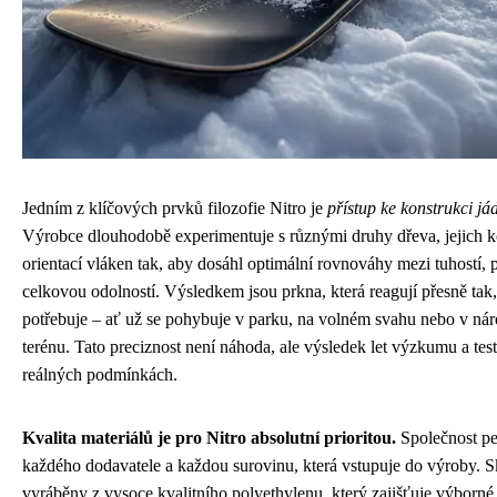
Jedním z klíčových prvků filozofie Nitro je
přístup ke konstrukci já
Výrobce dlouhodobě experimentuje s různými druhy dřeva, jejich 
orientací vláken tak, aby dosáhl optimální rovnováhy mezi tuhostí, 
celkovou odolností. Výsledkem jsou prkna, která reagují přesně tak,
potřebuje – ať už se pohybuje v parku, na volném svahu nebo v nár
terénu. Tato preciznost není náhoda, ale výsledek let výzkumu a tes
reálných podmínkách.
Kvalita materiálů je pro Nitro absolutní prioritou.
Společnost pe
každého dodavatele a každou surovinu, která vstupuje do výroby. S
vyráběny z vysoce kvalitního polyethylenu, který zajišťuje výborné