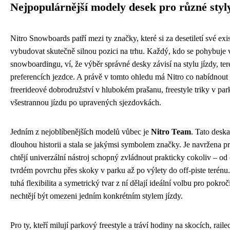
Nejpopulárnější modely desek pro různé styl
Nitro Snowboards patří mezi ty značky, které si za desetiletí své ex
vybudovat skutečně silnou pozici na trhu. Každý, kdo se pohybuje 
snowboardingu, ví, že výběr správné desky závisí na stylu jízdy, te
preferencích jezdce. A právě v tomto ohledu má Nitro co nabídnout 
freerideové dobrodružství v hlubokém prašanu, freestyle triky v par
všestrannou jízdu po upravených sjezdovkách.
Jedním z nejoblíbenějších modelů vůbec je
Nitro Team
. Tato desk
dlouhou historii a stala se jakýmsi symbolem značky. Je navržena pro
chtějí univerzální nástroj schopný zvládnout prakticky cokoliv – od
tvrdém povrchu přes skoky v parku až po výlety do off-piste terénu. 
tuhá flexibilita a symetrický tvar z ní dělají ideální volbu pro pokroči
nechtějí být omezeni jedním konkrétním stylem jízdy.
Pro ty, kteří milují parkový freestyle a tráví hodiny na skocích, raile