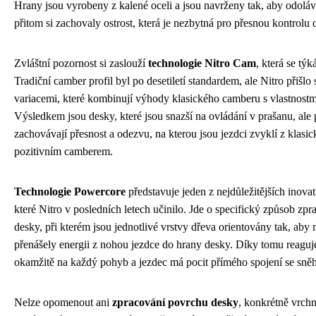
Hrany jsou vyrobeny z kalené oceli a jsou navrženy tak, aby odolá
přitom si zachovaly ostrost, která je nezbytná pro přesnou kontrolu 
Zvláštní pozornost si zaslouží
technologie Nitro Cam
, která se týk
Tradiční camber profil byl po desetiletí standardem, ale Nitro přišlo 
variacemi, které kombinují výhody klasického camberu s vlastnostm
Výsledkem jsou desky, které jsou snazší na ovládání v prašanu, ale 
zachovávají přesnost a odezvu, na kterou jsou jezdci zvyklí z klasi
pozitivním camberem.
Technologie Powercore
představuje jeden z nejdůležitějších inova
které Nitro v posledních letech učinilo. Jde o specifický způsob zpr
desky, při kterém jsou jednotlivé vrstvy dřeva orientovány tak, ab
přenášely energii z nohou jezdce do hrany desky. Díky tomu reaguj
okamžitě na každý pohyb a jezdec má pocit přímého spojení se sně
Nelze opomenout ani
zpracování povrchu desky
, konkrétně vrchn