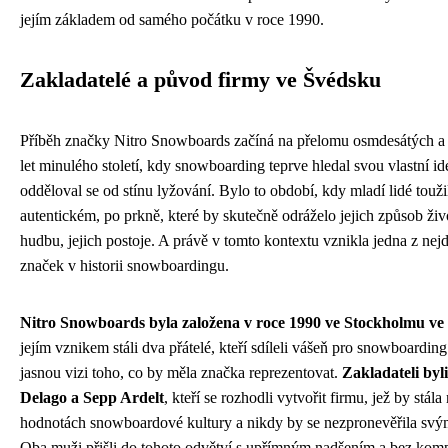
jejím základem od samého počátku v roce 1990.
Zakladatelé a původ firmy ve Švédsku
Příběh značky Nitro Snowboards začíná na přelomu osmdesátých a
let minulého století, kdy snowboarding teprve hledal svou vlastní ide
odděloval se od stínu lyžování. Bylo to období, kdy mladí lidé touž
autentickém, po prkně, které by skutečně odráželo jejich způsob živo
hudbu, jejich postoje. A právě v tomto kontextu vznikla jedna z nejd
značek v historii snowboardingu.
Nitro Snowboards byla založena v roce 1990 ve Stockholmu ve
jejím vznikem stáli dva přátelé, kteří sdíleli vášeň pro snowboardin
jasnou vizi toho, co by měla značka reprezentovat.
Zakladateli by
Delago a Sepp Ardelt
, kteří se rozhodli vytvořit firmu, jež by stál
hodnotách snowboardové kultury a nikdy by se nezpronevěřila sv
Oba muži přišli do tohoto odvětví s upřímným nadšením a bez kom