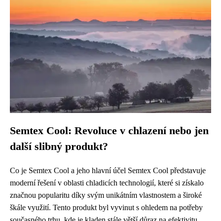
Semtex Cool: Revoluce v chlazení nebo jen
další slibný produkt?
Co je Semtex Cool a jeho hlavní účel Semtex Cool představuje
moderní řešení v oblasti chladicích technologií, které si získalo
značnou popularitu díky svým unikátním vlastnostem a široké
škále využití. Tento produkt byl vyvinut s ohledem na potřeby
současného trhu, kde je kladen stále větší důraz na efektivitu,...