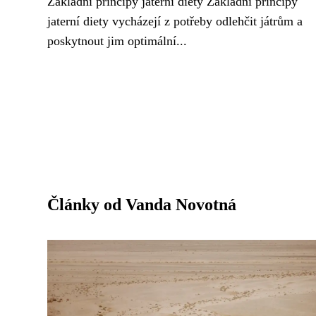
Základní principy jaterní diety Základní principy
jaterní diety vycházejí z potřeby odlehčit játrům a
poskytnout jim optimální...
Články od Vanda Novotná