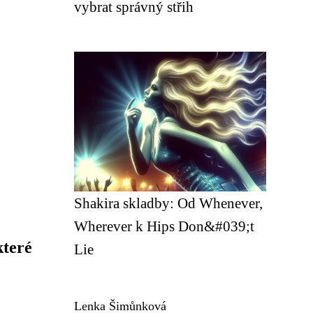
vybrat správný střih
Shakira skladby: Od Whenever,
Wherever k Hips Don&#039;t
které
Lie
Lenka Šimůnková