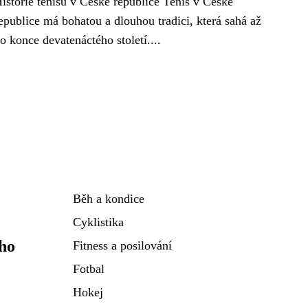
istorie tenisu v České republice Tenis v České
epublice má bohatou a dlouhou tradici, která sahá až
o konce devatenáctého století....
Běh a kondice
Cyklistika
ho
Fitness a posilování
Fotbal
Hokej