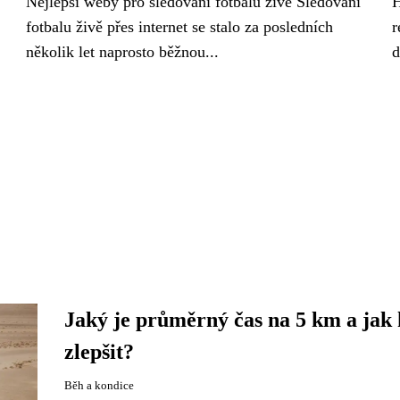
Nejlepší weby pro sledování fotbalu živě Sledování
H
fotbalu živě přes internet se stalo za posledních
r
několik let naprosto běžnou...
d
Jaký je průměrný čas na 5 km a jak 
zlepšit?
Běh a kondice