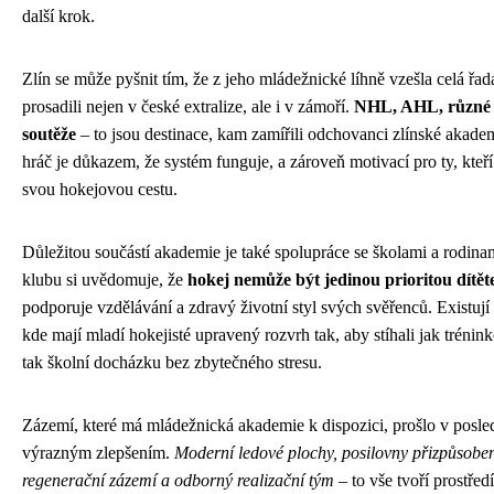
další krok.
Zlín se může pyšnit tím, že z jeho mládežnické líhně vzešla celá řada
prosadili nejen v české extralize, ale i v zámoří.
NHL, AHL, různé 
soutěže
– to jsou destinace, kam zamířili odchovanci zlínské akad
hráč je důkazem, že systém funguje, a zároveň motivací pro ty, kteří
svou hokejovou cestu.
Důležitou součástí akademie je také spolupráce se školami a rodina
klubu si uvědomuje, že
hokej nemůže být jedinou prioritou dítět
podporuje vzdělávání a zdravý životní styl svých svěřenců. Existují 
kde mají mladí hokejisté upravený rozvrh tak, aby stíhali jak trénin
tak školní docházku bez zbytečného stresu.
Zázemí, které má mládežnická akademie k dispozici, prošlo v posle
výrazným zlepšením.
Moderní ledové plochy, posilovny přizpůsobe
regenerační zázemí a odborný realizační tým
– to vše tvoří prostřed