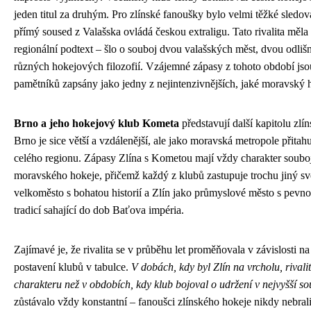
jeden titul za druhým. Pro zlínské fanoušky bylo velmi těžké sledovat
přímý soused z Valašska ovládá českou extraligu. Tato rivalita měla s
regionální podtext – šlo o souboj dvou valašských měst, dvou odlišn
různých hokejových filozofií. Vzájemné zápasy z tohoto období js
pamětníků zapsány jako jedny z nejintenzivnějších, jaké moravský h
Brno a jeho hokejový klub Kometa
představují další kapitolu zlín
Brno je sice větší a vzdálenější, ale jako moravská metropole přitah
celého regionu. Zápasy Zlína s Kometou mají vždy charakter souboj
moravského hokeje, přičemž každý z klubů zastupuje trochu jiný sv
velkoměsto s bohatou historií a Zlín jako průmyslové město s pevn
tradicí sahající do dob Baťova impéria.
Zajímavé je, že rivalita se v průběhu let proměňovala v závislosti na
postavení klubů v tabulce.
V dobách, kdy byl Zlín na vrcholu, rivali
charakteru než v obdobích, kdy klub bojoval o udržení v nejvyšší sou
zůstávalo vždy konstantní – fanoušci zlínského hokeje nikdy nebral