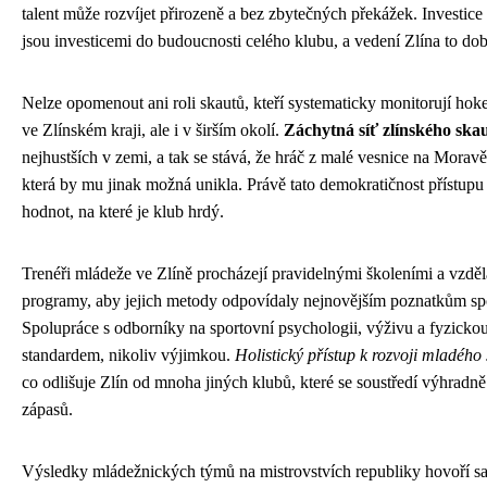
talent může rozvíjet přirozeně a bez zbytečných překážek. Investice 
jsou investicemi do budoucnosti celého klubu, a vedení Zlína to dob
Nelze opomenout ani roli skautů, kteří systematicky monitorují hoke
ve Zlínském kraji, ale i v širším okolí.
Záchytná síť zlínského ska
nejhustších v zemi, a tak se stává, že hráč z malé vesnice na Moravě
která by mu jinak možná unikla. Právě tato demokratičnost přístupu 
hodnot, na které je klub hrdý.
Trenéři mládeže ve Zlíně procházejí pravidelnými školeními a vzdě
programy, aby jejich metody odpovídaly nejnovějším poznatkům sp
Spolupráce s odborníky na sportovní psychologii, výživu a fyzickou 
standardem, nikoliv výjimkou.
Holistický přístup k rozvoji mladého
co odlišuje Zlín od mnoha jiných klubů, které se soustředí výhradn
zápasů.
Výsledky mládežnických týmů na mistrovstvích republiky hovoří sa