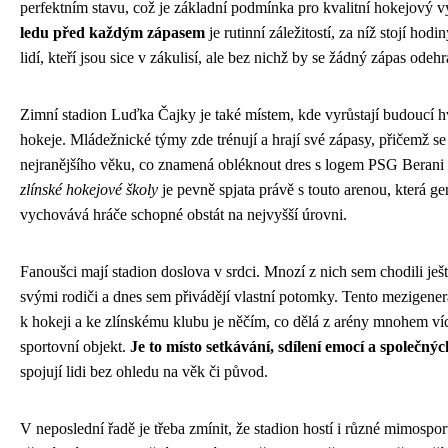
perfektním stavu, což je základní podmínka pro kvalitní hokejový 
ledu před každým zápasem
je rutinní záležitostí, za níž stojí hodi
lidí, kteří jsou sice v zákulisí, ale bez nichž by se žádný zápas odeh
Zimní stadion Luďka Čajky je také místem, kde vyrůstají budoucí 
hokeje. Mládežnické týmy zde trénují a hrají své zápasy, přičemž se
nejranějšího věku, co znamená obléknout dres s logem PSG Berani
zlínské hokejové školy
je pevně spjata právě s touto arenou, která ge
vychovává hráče schopné obstát na nejvyšší úrovni.
Fanoušci mají stadion doslova v srdci. Mnozí z nich sem chodili ješt
svými rodiči a dnes sem přivádějí vlastní potomky. Tento mezigener
k hokeji a ke zlínskému klubu je něčím, co dělá z arény mnohem ví
sportovní objekt.
Je to místo setkávání, sdílení emocí a společnýc
spojují lidi bez ohledu na věk či původ.
V neposlední řadě je třeba zmínit, že stadion hostí i různé mimospor