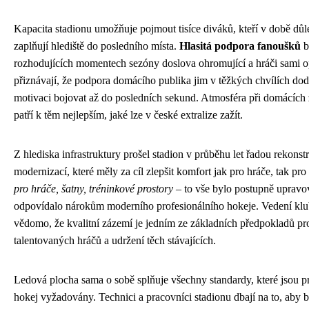
Kapacita stadionu umožňuje pojmout tisíce diváků, kteří v době důl
zaplňují hlediště do posledního místa.
Hlasitá podpora fanoušků
b
rozhodujících momentech sezóny doslova ohromující a hráči sami 
přiznávají, že podpora domácího publika jim v těžkých chvílích dod
motivaci bojovat až do posledních sekund. Atmosféra při domácích 
patří k těm nejlepším, jaké lze v české extralize zažít.
Z hlediska infrastruktury prošel stadion v průběhu let řadou rekonst
modernizací, které měly za cíl zlepšit komfort jak pro hráče, tak pr
pro hráče, šatny, tréninkové prostory
– to vše bylo postupně upravo
odpovídalo nárokům moderního profesionálního hokeje. Vedení klub
vědomo, že kvalitní zázemí je jedním ze základních předpokladů pro
talentovaných hráčů a udržení těch stávajících.
Ledová plocha sama o sobě splňuje všechny standardy, které jsou p
hokej vyžadovány. Technici a pracovníci stadionu dbají na to, aby b