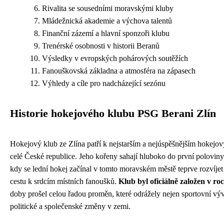
Rivalita se sousedními moravskými kluby
Mládežnická akademie a výchova talentů
Finanční zázemí a hlavní sponzoři klubu
Trenérské osobnosti v historii Beranů
Výsledky v evropských pohárových soutěžích
Fanouškovská základna a atmosféra na zápasech
Výhledy a cíle pro nadcházející sezónu
Historie hokejového klubu PSG Berani Zlín
Hokejový klub ze Zlína patří k nejstarším a nejúspěšnějším hokej
celé České republice. Jeho kořeny sahají hluboko do první poloviny 
kdy se lední hokej začínal v tomto moravském městě teprve rozvíjet 
cestu k srdcím místních fanoušků.
Klub byl oficiálně založen v ro
doby prošel celou řadou proměn, které odrážely nejen sportovní vývo
politické a společenské změny v zemi.