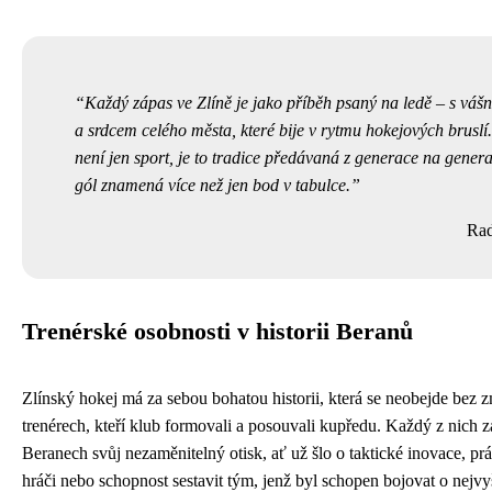
Každý zápas ve Zlíně je jako příběh psaný na ledě – s váš
a srdcem celého města, které bije v rytmu hokejových bruslí.
není jen sport, je to tradice předávaná z generace na genera
gól znamená více než jen bod v tabulce.
Rad
Trenérské osobnosti v historii Beranů
Zlínský hokej má za sebou bohatou historii, která se neobejde bez 
trenérech, kteří klub formovali a posouvali kupředu. Každý z nich 
Beranech svůj nezaměnitelný otisk, ať už šlo o taktické inovace, pr
hráči nebo schopnost sestavit tým, jenž byl schopen bojovat o nejvy