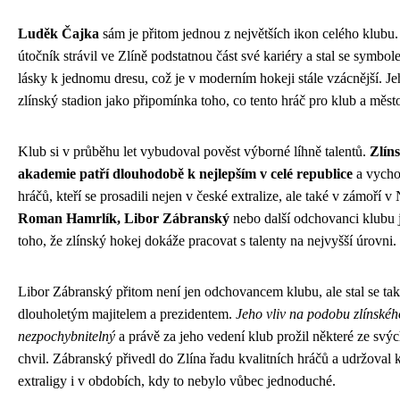
Luděk Čajka
sám je přitom jednou z největších ikon celého klubu
útočník strávil ve Zlíně podstatnou část své kariéry a stal se symbo
lásky k jednomu dresu, což je v moderním hokeji stále vzácnější. J
zlínský stadion jako připomínka toho, co tento hráč pro klub a měs
Klub si v průběhu let vybudoval pověst výborné líhně talentů.
Zlín
akademie patří dlouhodobě k nejlepším v celé republice
a vycho
hráčů, kteří se prosadili nejen v české extralize, ale také v zámoří
Roman Hamrlík, Libor Zábranský
nebo další odchovanci klubu
toho, že zlínský hokej dokáže pracovat s talenty na nejvyšší úrovni.
Libor Zábranský přitom není jen odchovancem klubu, ale stal se tak
dlouholetým majitelem a prezidentem.
Jeho vliv na podobu zlínskéh
nezpochybnitelný
a právě za jeho vedení klub prožil některé ze svýc
chvil. Zábranský přivedl do Zlína řadu kvalitních hráčů a udržoval k
extraligy i v obdobích, kdy to nebylo vůbec jednoduché.