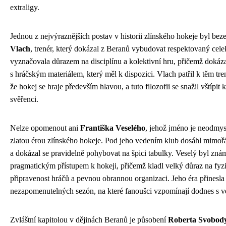
extraligy.
Jednou z nejvýraznějších postav v historii zlínského hokeje byl be
Vlach
, trenér, který dokázal z Beranů vybudovat respektovaný cele
vyznačovala důrazem na disciplínu a kolektivní hru, přičemž dokáza
s hráčským materiálem, který měl k dispozici. Vlach patřil k těm tren
že hokej se hraje především hlavou, a tuto filozofii se snažil vštíp
svěřenci.
Nelze opomenout ani
Františka Veselého
, jehož jméno je neodmysl
zlatou érou zlínského hokeje. Pod jeho vedením klub dosáhl mimo
a dokázal se pravidelně pohybovat na špici tabulky. Veselý byl zn
pragmatickým přístupem k hokeji, přičemž kladl velký důraz na fyz
připravenost hráčů a pevnou obrannou organizaci. Jeho éra přinesla
nezapomenutelných sezón, na které fanoušci vzpomínají dodnes s ve
Zvláštní kapitolou v dějinách Beranů je působení
Roberta Svobod