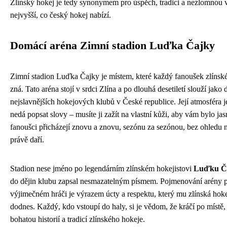
Zlínský hokej je tedy synonymem pro úspěch, tradici a nezlomnou v
nejvyšší, co český hokej nabízí.
Domácí aréna Zimní stadion Luďka Čajky
Zimní stadion Luďka Čajky je místem, které každý fanoušek zlínsk
zná. Tato aréna stojí v srdci Zlína a po dlouhá desetiletí slouží jak
nejslavnějších hokejových klubů v České republice. Její atmosféra j
nedá popsat slovy – musíte ji zažít na vlastní kůži, aby vám bylo ja
fanoušci přicházejí znovu a znovu, sezónu za sezónou, bez ohledu n
právě daří.
Stadion nese jméno po legendárním zlínském hokejistovi
Luďku Č
do dějin klubu zapsal nesmazatelným písmem. Pojmenování arény 
výjimečném hráči je výrazem úcty a respektu, který mu zlínská ho
dodnes. Každý, kdo vstoupí do haly, si je vědom, že kráčí po místě, 
bohatou historií a tradicí zlínského hokeje.