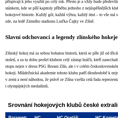
přispívají k jeho využití po celý rok. Přesto je a vždy bude předev
stánkem, kde se píší kapitoly příběhu jednoho z nejúspěšnějších kl
hokejové historie. Každý gól, každá výhra, každý titul – to vše má 
zde, na ledě Zimního stadionu Luďka Čajky ve Zlíně.
Slavní odchovanci a legendy zlínského hokeje
Zlínský hokej má za sebou bohatou historii, která se píše již od třic
století, a za tu dobu prošel klubem celý zástup hráčů, kteří zanecha
stopu nejen v dresu PSG Berani Zlín, ale i v celém československ
hokeji. Mládežnická akademie tohoto klubu patří dlouhodobě k nej
v zemi a není náhodou, že právě ze Zlína vzešla celá řada reprezenta
i olympijských medailistů.
Srovnání hokejových klubů české extral
Parametr
HC
HC Oceláři
HC Komet