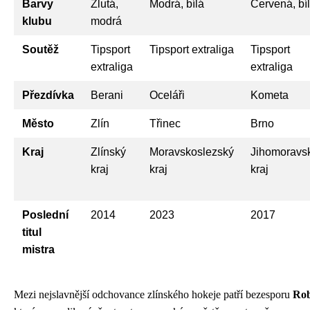
Barvy
Žlutá,
Modrá, bílá
Červená, bí
klubu
modrá
Soutěž
Tipsport
Tipsport extraliga
Tipsport
extraliga
extraliga
Přezdívka
Berani
Oceláři
Kometa
Město
Zlín
Třinec
Brno
Kraj
Zlínský
Moravskoslezský
Jihomoravs
kraj
kraj
kraj
Poslední
2014
2023
2017
titul
mistra
Mezi nejslavnější odchovance zlínského hokeje patří bezesporu
Rob