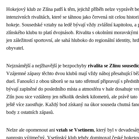
Hokejový klub ze Zlína patří k těm, jejichž příběh nelze vyprávět 
intenzivních rivalitách, které se táhnou jako červená nit celou histo
hokeje. Sousedské vztahy na ledě bývají vždy zvláštní kapitolou, a 
zlínského klubu to platí dvojnásob. Rivalita s okolními moravskými 
jen záležitostí sportovní, ale sahá hluboko do regionální identity, hrd
obyvatel.
Nejznámější a nejžhavější je bezpochyby
rivalita se Zlínu soused
Vzájemné zápasy těchto dvou klubů mají vždy náboj přesahující bě
duel. Fanoušci z obou táborů se na tato střetnutí připravují s předsti
bývají zaplněné do posledního místa a atmosféra v hale dosahuje v
Zlín jsou sice vzdáleny jen několik desítek kilometrů, ale právě tato b
ještě více zaostřuje. Každý bod získaný na úkor souseda chutná fa
body z ostatních zápasů.
Nelze ale opomenout ani
vztah se Vsetínem
, který byl v devadesát
naprosto výjimečný. Vsetínský klub tehdy dominoval české hokejové