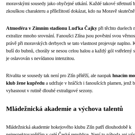
moravskými sousedy jako obyčejné utkání. Každé takové střetnutí b
zkouškou charakteru a příležitostí dokázat, kdo na Moravě skutečně
Atmosféra v Zimním stadionu Luďka Čajky
při těchto duelech 
extralize mnoho srovnání. Fanoušci Zlína jsou pověstní svou věrností 
právě při moravských derbyech se tato vlastnost projevuje naplno. 
buší do bubnů, chorály se nesou celou halou a každý gól vstřelený
je oslavován s nevídanou intenzitou.
Rivalita se sousedy tak není pro Zlín přítěží, ale naopak
hnacím mo
klub žene kupředu
a udržuje v hráčích i fanoušcích plamen, jenž 
vyhasnout v rutině dlouhé extraligové sezony.
Mládežnická akademie a výchova talentů
Mládežnická akademie hokejového klubu Zlín patří dlouhodobě k
nejrespektovanějším v celé České republice. Není to náhoda ani vý