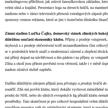
marketingovou příležitost, jak oslovit fanouškovskou základnu, kter
velmi silná a loajální. Prezentace loga na dresech hráčů, na mantin
stadionu nebo v rámci televizních přenosů extraligových zápasů pře
sponzory cennou reklamu, která se jim v konečném důsledku finančn
Zimní stadion Luďka Čajky, domovský stánek zlínských hokejis
důležitou součástí ekonomiky klubu.
Příjmy z prodeje vstupenek,
skyboxů a z prodeje občerstvení tvoří nezanedbatelnou část celkov
se v posledních letech snaží o modernizaci zázemí a zlepšení divác
má přímý dopad na návštěvnost a tím pádem i na příjmy ze vstupné
Zlína a okolí jsou přitom pověstní svou věrností, takže i v méně ú
stadion zůstává slušně zaplněn.
Dalším důležitým zdrojem příjmů jsou
přestupy a prodeje hráčů do
soutěží
. Zlín má pověst klubu, který dokáže vychovat mimořádné tale
prodej do NHL nebo do silných evropských lig přináší klubu nemal
prostředky. Tato skutečnost je pro celkové hospodaření velmi důleži
umožňuje investice zpět do mládežnické akademie, která je považov