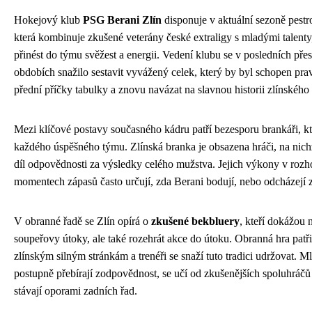
Hokejový klub
PSG Berani Zlín
disponuje v aktuální sezoně pestr
která kombinuje zkušené veterány české extraligy s mladými talenty,
přinést do týmu svěžest a energii. Vedení klubu se v posledních př
obdobích snažilo sestavit vyvážený celek, který by byl schopen pra
přední příčky tabulky a znovu navázat na slavnou historii zlínského
Mezi klíčové postavy současného kádru patří bezesporu brankáři, kte
každého úspěšného týmu. Zlínská branka je obsazena hráči, na nich
díl odpovědnosti za výsledky celého mužstva. Jejich výkony v rozh
momentech zápasů často určují, zda Berani bodují, nebo odcházejí z
V obranné řadě se Zlín opírá o
zkušené bekbluery
, kteří dokážou n
soupeřovy útoky, ale také rozehrát akce do útoku. Obranná hra patři
zlínským silným stránkám a trenéři se snaží tuto tradici udržovat. Ml
postupně přebírají zodpovědnost, se učí od zkušenějších spoluhráčů
stávají oporami zadních řad.