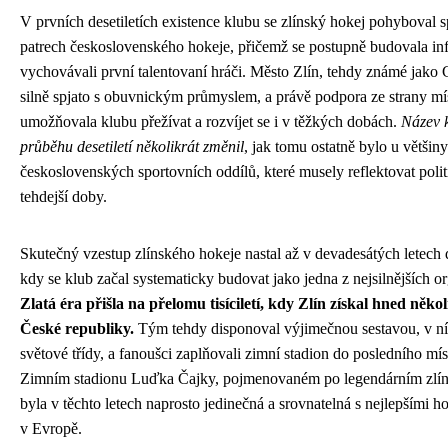
V prvních desetiletích existence klubu se zlínský hokej pohyboval s
patrech československého hokeje, přičemž se postupně budovala inf
vychovávali první talentovaní hráči. Město Zlín, tehdy známé jako
silně spjato s obuvnickým průmyslem, a právě podpora ze strany mí
umožňovala klubu přežívat a rozvíjet se i v těžkých dobách.
Název k
průběhu desetiletí několikrát změnil
, jak tomu ostatně bylo u většiny
československých sportovních oddílů, které musely reflektovat pol
tehdejší doby.
Skutečný vzestup zlínského hokeje nastal až v devadesátých letech d
kdy se klub začal systematicky budovat jako jedna z nejsilnějších o
Zlatá éra přišla na přelomu tisíciletí, kdy Zlín získal hned někol
České republiky.
Tým tehdy disponoval výjimečnou sestavou, v ní
světové třídy, a fanoušci zaplňovali zimní stadion do posledního mí
Zimním stadionu Luďka Čajky, pojmenovaném po legendárním zlín
byla v těchto letech naprosto jedinečná a srovnatelná s nejlepšími 
v Evropě.