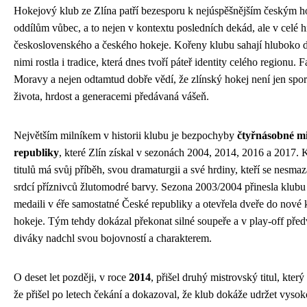
Hokejový klub ze Zlína patří bezesporu k nejúspěšnějším českým 
oddílům vůbec, a to nejen v kontextu posledních dekád, ale v celé hi
československého a českého hokeje. Kořeny klubu sahají hluboko d
nimi rostla i tradice, která dnes tvoří páteř identity celého regionu. 
Moravy a nejen odtamtud dobře vědí, že zlínský hokej není jen spor
života, hrdost a generacemi předávaná vášeň.
Největším milníkem v historii klubu je bezpochyby
čtyřnásobné mi
republiky
, které Zlín získal v sezonách 2004, 2014, 2016 a 2017. 
titulů má svůj příběh, svou dramaturgii a své hrdiny, kteří se nesmaz
srdcí příznivců žlutomodré barvy. Sezona 2003/2004 přinesla klubu 
medaili v éře samostatné České republiky a otevřela dveře do nové 
hokeje. Tým tehdy dokázal překonat silné soupeře a v play-off před
diváky nadchl svou bojovností a charakterem.
O deset let později, v roce
2014
, přišel druhý mistrovský titul, který
že přišel po letech čekání a dokazoval, že klub dokáže udržet vysok