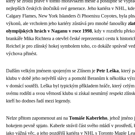
který se zrodil právě v tomto moravském městě a postupně se vypra
nejlepších českých útočníků své generace. Jeho kariéra v NHL, kde
Calgary Flames, New York Islanders či Phoenixu Coyotes, byla pln
výkonů, ale vrcholem jeho kariéry zůstává pro mnohé fanoušky
zla
olympijských hrách v Naganu v roce 1998
, kdy v rozstřelu přek
brankáře Mika Richtera a otevřel české reprezentaci cestu k historic
Reichel je pro zlínský hokej symbolem toho, co dokáže správně ve
výchova přinést.
Dalším velkým jménem spojeným se Zlínem je
Petr Leška
, který 
klubu v době jeho největší slávy a pomohl Beranům k několika v
v domácí soutěži. Leška byl typickým příkladem hráče, který celým 
svému rodišti a svou věrností klubu si získal nesmírný respekt zlín
kteří ho dodnes řadí mezi legendy.
Nelze přitom zapomenout ani na
Tomáše Kaberleho
, jehož jméno
hokejem pevně spjato. Kaberle strávil část svého mládí v prostředí, 
jako vážná věc, a jeho pozdější kariéra v NHL s Toronto Maple Lea