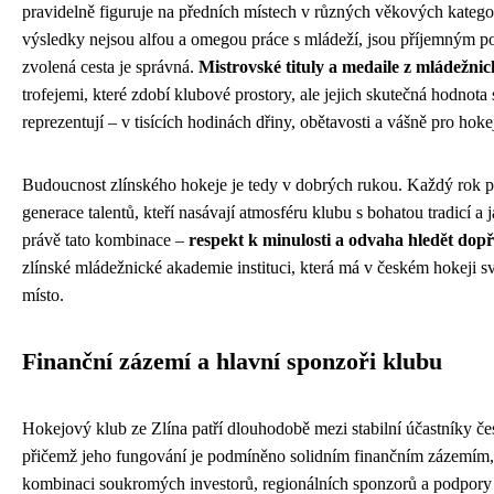
pravidelně figuruje na předních místech v různých věkových kategor
výsledky nejsou alfou a omegou práce s mládeží, jsou příjemným p
zvolená cesta je správná.
Mistrovské tituly a medaile z mládežnic
trofejemi, které zdobí klubové prostory, ale jejich skutečná hodnota
reprezentují – v tisících hodinách dřiny, obětavosti a vášně pro hoke
Budoucnost zlínského hokeje je tedy v dobrých rukou. Každý rok p
generace talentů, kteří nasávají atmosféru klubu s bohatou tradicí a 
právě tato kombinace –
respekt k minulosti a odvaha hledět dop
zlínské mládežnické akademie instituci, která má v českém hokeji sv
místo.
Finanční zázemí a hlavní sponzoři klubu
Hokejový klub ze Zlína patří dlouhodobě mezi stabilní účastníky čes
přičemž jeho fungování je podmíněno solidním finančním zázemím, 
kombinaci soukromých investorů, regionálních sponzorů a podpory 