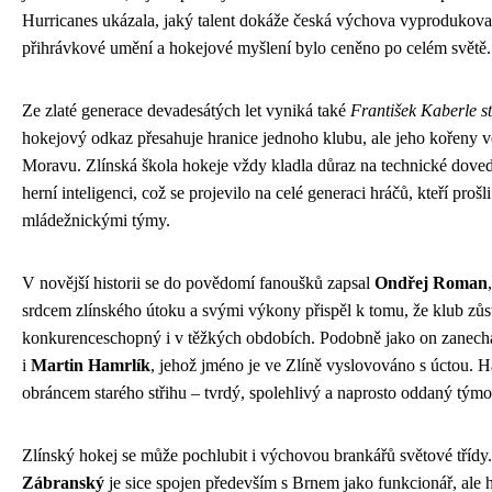
Hurricanes ukázala, jaký talent dokáže česká výchova vyprodukova
přihrávkové umění a hokejové myšlení bylo ceněno po celém světě.
Ze zlaté generace devadesátých let vyniká také
František Kaberle st
hokejový odkaz přesahuje hranice jednoho klubu, ale jeho kořeny 
Moravu. Zlínská škola hokeje vždy kladla důraz na technické dovedn
herní inteligenci, což se projevilo na celé generaci hráčů, kteří prošl
mládežnickými týmy.
V novější historii se do povědomí fanoušků zapsal
Ondřej Roman
srdcem zlínského útoku a svými výkony přispěl k tomu, že klub zůs
konkurenceschopný i v těžkých obdobích. Podobně jako on zanech
i
Martin Hamrlík
, jehož jméno je ve Zlíně vyslovováno s úctou. H
obráncem starého střihu – tvrdý, spolehlivý a naprosto oddaný tý
Zlínský hokej se může pochlubit i výchovou brankářů světové třídy
Zábranský
je sice spojen především s Brnem jako funkcionář, ale 