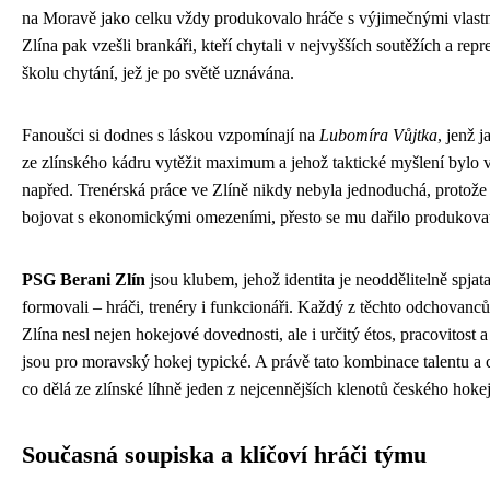
na Moravě jako celku vždy produkovalo hráče s výjimečnými vlast
Zlína pak vzešli brankáři, kteří chytali v nejvyšších soutěžích a rep
školu chytání, jež je po světě uznávána.
Fanoušci si dodnes s láskou vzpomínají na
Lubomíra Vůjtka
, jenž 
ze zlínského kádru vytěžit maximum a jehož taktické myšlení bylo 
napřed. Trenérská práce ve Zlíně nikdy nebyla jednoduchá, protože
bojovat s ekonomickými omezeními, přesto se mu dařilo produkovat 
PSG Berani Zlín
jsou klubem, jehož identita je neoddělitelně spjata
formovali – hráči, trenéry i funkcionáři. Každý z těchto odchovanců
Zlína nesl nejen hokejové dovednosti, ale i určitý étos, pracovitost 
jsou pro moravský hokej typické. A právě tato kombinace talentu a c
co dělá ze zlínské líhně jeden z nejcennějších klenotů českého hokej
Současná soupiska a klíčoví hráči týmu