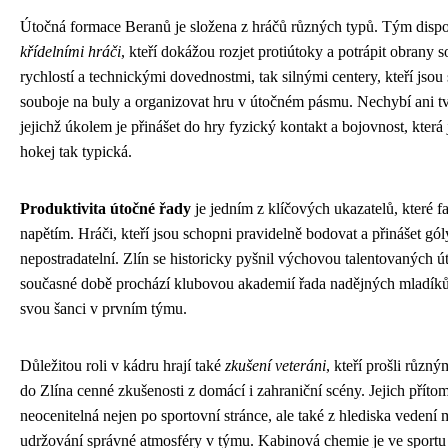
Útočná formace Beranů je složena z hráčů různých typů. Tým disp
křídelními hráči
, kteří dokážou rozjet protiútoky a potrápit obrany 
rychlostí a technickými dovednostmi, tak silnými centery, kteří jsou
souboje na buly a organizovat hru v útočném pásmu. Nechybí ani tvr
jejichž úkolem je přinášet do hry fyzický kontakt a bojovnost, která 
hokej tak typická.
Produktivita útočné řady
je jedním z klíčových ukazatelů, které fa
napětím. Hráči, kteří jsou schopni pravidelně bodovat a přinášet gól
nepostradatelní. Zlín se historicky pyšnil výchovou talentovaných út
současné době prochází klubovou akademií řada nadějných mladíků, 
svou šanci v prvním týmu.
Důležitou roli v kádru hrají také
zkušení veteráni
, kteří prošli různý
do Zlína cenné zkušenosti z domácí i zahraniční scény. Jejich příto
neocenitelná nejen po sportovní stránce, ale také z hlediska vedení 
udržování správné atmosféry v týmu. Kabinová chemie je ve sportu