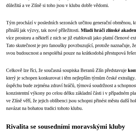
důležitá a ve Zlíně si toho jsou v klubu dobře vědomi.
Tým prochází v posledních sezonách určitou generační obměnou, kt
přináší jak výzvy, tak nové příležitosti.
Mladí hráči zlínské akade
více prostoru a někteří z nich se již etablovali jako platní členové e
Tato skutečnost je pro fanoušky povzbuzující, protože naznačuje, ž
svou budoucnost a nespoléhá pouze na krátkodobá přestupová řešen
Celkově lze říci, že současná soupiska Beranů Zlín představuje
kom
který je schopen konkurovat i těm nejlepším týmům české extraligy
úspěchu bude zejména zdraví hráčů, týmová soudržnost a schopnos
konzistentní výkony po celou délku základní části i v případném pl
ve Zlíně věří, že jejich oblíbenci jsou schopni přinést městu další ho
navázat na bohatou tradici tohoto klubu.
Rivalita se sousedními moravskými kluby