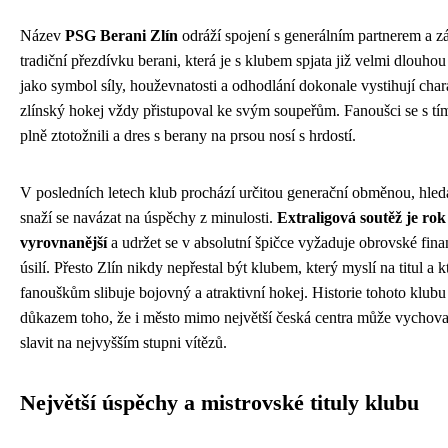
Název
PSG Berani Zlín
odráží spojení s generálním partnerem a 
tradiční přezdívku berani, která je s klubem spjata již velmi dlouho
jako symbol síly, houževnatosti a odhodlání dokonale vystihují char
zlínský hokej vždy přistupoval ke svým soupeřům. Fanoušci se s t
plně ztotožnili a dres s berany na prsou nosí s hrdostí.
V posledních letech klub prochází určitou generační obměnou, hled
snaží se navázat na úspěchy z minulosti.
Extraligová soutěž je ro
vyrovnanější
a udržet se v absolutní špičce vyžaduje obrovské fina
úsilí. Přesto Zlín nikdy nepřestal být klubem, který myslí na titul a 
fanouškům slibuje bojovný a atraktivní hokej. Historie tohoto klubu
důkazem toho, že i město mimo největší česká centra může vychova
slavit na nejvyšším stupni vítězů.
Největší úspěchy a mistrovské tituly klubu