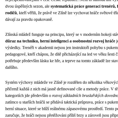
dvou úspěšných sezon, ale
systematická práce generací trenérů,
rodičů
, kteří věřili, že právě ve Zlíně lze vychovat hráče světové tří
dávají za pravdu opakovaně.
Zlínská mládež funguje na principu, který se v moderním hokeji stá
důraz na techniku, herní inteligenci a osobnostní rozvoj hráče
j
výsledky. Trenéři v akademii nejsou jen instruktoři pohybu s pukem,
pedagogové, kteří chápou, že dítě přicházející na led ve věku šesti č
potřebuje především lásku ke hře, a teprve na tomto základě lze stav
dalšího.
Systém výchovy mládeže ve Zlíně je rozdělen do několika věkových
přičemž každá z nich má jasně definované cíle a metody práce. V t
kategoriích jde především o
rozvoj základních bruslařských dovedno
zatímco u starších hráčů se přidává taktická průprava, práce s puke
herní situace, které se blíží reálnému zápasovému prostředí. Tento p
zaručuje, že hráči nejsou přetěžováni příliš brzy a zároveň jsou při