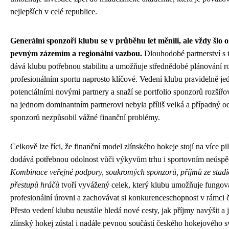
nejlepších v celé republice.
Generální sponzoři klubu se v průběhu let měnili, ale vždy šlo o
pevným zázemím a regionální vazbou.
Dlouhodobé partnerství s 
dává klubu potřebnou stabilitu a umožňuje střednědobé plánování ro
profesionálním sportu naprosto klíčové. Vedení klubu pravidelně je
potenciálními novými partnery a snaží se portfolio sponzorů rozšiřov
na jednom dominantním partnerovi nebyla příliš velká a případný 
sponzorů nezpůsobil vážné finanční problémy.
Celkově lze říci, že finanční model zlínského hokeje stojí na více pi
dodává potřebnou odolnost vůči výkyvům trhu i sportovním neúsp
Kombinace veřejné podpory, soukromých sponzorů, příjmů ze stadi
přestupů hráčů
tvoří vyvážený celek, který klubu umožňuje fungov
profesionální úrovni a zachovávat si konkurenceschopnost v rámci č
Přesto vedení klubu neustále hledá nové cesty, jak příjmy navýšit a ja
zlínský hokej zůstal i nadále pevnou součástí českého hokejového s