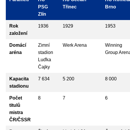
PSG
Třinec
Brno
Zlín
Rok
1936
1929
1953
založení
Domácí
Zimní
Werk Arena
Winning
aréna
stadion
Group Aren
Luďka
Čajky
Kapacita
7 634
5 200
8 000
stadionu
Počet
8
7
6
titulů
mistra
ČR/ČSSR