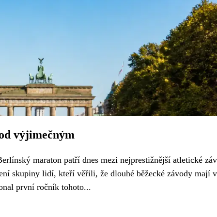
ávod výjimečným
erlínský maraton patří dnes mezi nejprestižnější atletické zá
ní skupiny lidí, kteří věřili, že dlouhé běžecké závody mají v
nal první ročník tohoto...