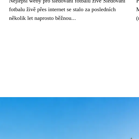
Nejlepší weby pro sledování fotbalu živě Sledování
P
fotbalu živě přes internet se stalo za posledních
M
několik let naprosto běžnou...
(