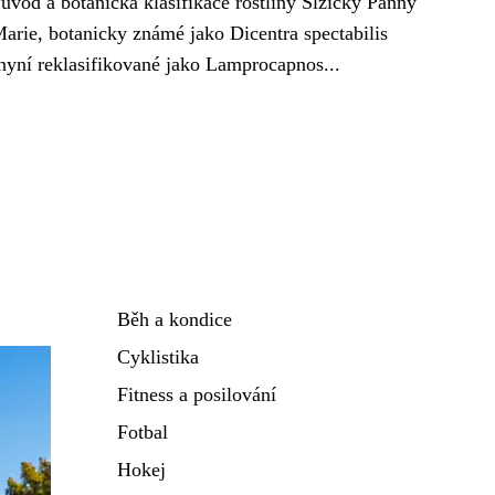
ůvod a botanická klasifikace rostliny Slzičky Panny
arie, botanicky známé jako Dicentra spectabilis
nyní reklasifikované jako Lamprocapnos...
Běh a kondice
Cyklistika
Fitness a posilování
Fotbal
Hokej