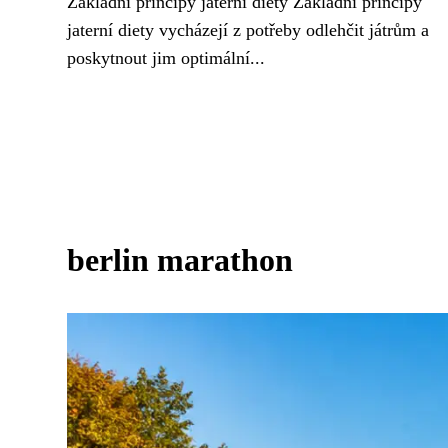
Základní principy jaterní diety Základní principy
jaterní diety vycházejí z potřeby odlehčit játrům a
poskytnout jim optimální...
berlin marathon