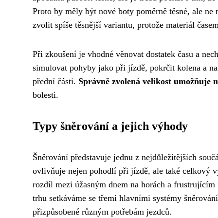
Proto by měly být nové boty poměrně těsné, ale ne 
zvolit spíše těsnější variantu, protože materiál časem
Při zkoušení je vhodné věnovat dostatek času a nec
simulovat pohyby jako při jízdě, pokrčit kolena a nak
přední části.
Správně zvolená velikost umožňuje m
bolesti.
Typy šněrování a jejich výhody
Šněrování představuje jednu z nejdůležitějších so
ovlivňuje nejen pohodlí při jízdě, ale také celkov
rozdíl mezi úžasným dnem na horách a frustrujícím
trhu setkáváme se třemi hlavními systémy šněrování,
přizpůsobené různým potřebám jezdců.