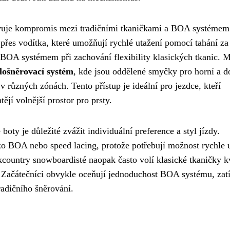
avuje kompromis mezi tradičními tkaničkami a BOA systémem
 přes vodítka, které umožňují rychlé utažení pomocí tahání za
 BOA systémem při zachování flexibility klasických tkanic. 
lošněrovací systém
, kde jsou oddělené smyčky pro horní a d
v různých zónách. Tento přístup je ideální pro jezdce, kteří
ějí volnější prostor pro prsty.
ty je důležité zvážit individuální preference a styl jízdy.
ako BOA nebo speed lacing, protože potřebují možnost rychle 
kcountry snowboardisté naopak často volí klasické tkaničky k
nu. Začátečníci obvykle oceňují jednoduchost BOA systému, za
radičního šněrování.