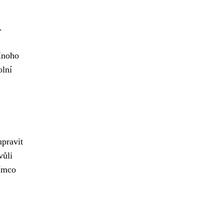
.
Mnoho
olní
upravit
vůli
tímco