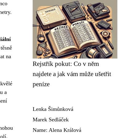
ímco
metry.
iální
 těsně
at na
Rejstřík pokut: Co v něm
najdete a jak vám může ušetřit
skvělé
peníze
u a
ení
Lenka Šimůnková
Marek Sedláček
 mohou
Name: Alena Králová
olí.