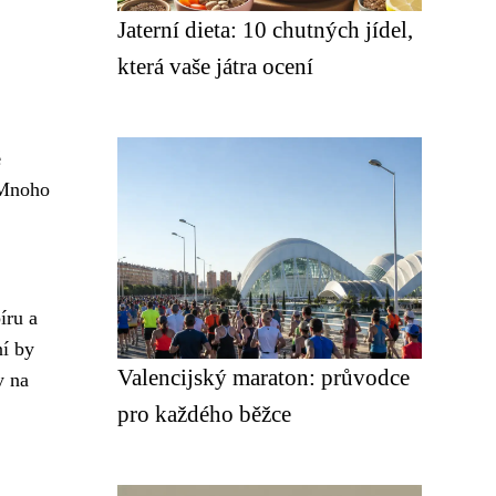
Jaterní dieta: 10 chutných jídel,
která vaše játra ocení
ě
 Mnoho
píru a
ní by
Valencijský maraton: průvodce
y na
pro každého běžce