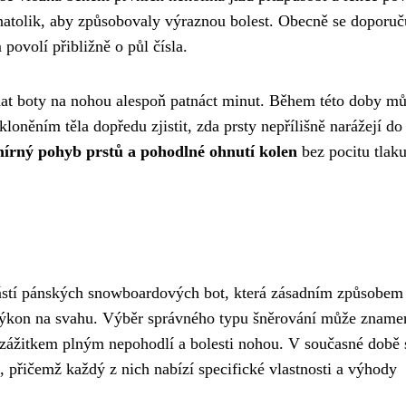
natolik, aby způsobovaly výraznou bolest. Obecně se doporuč
 povolí přibližně o půl čísla.
hat boty na nohou alespoň patnáct minut. Během této doby mů
loněním těla dopředu zjistit, zda prsty nepřílišně narážejí do
írný pohyb prstů a pohodlné ohnutí kolen
bez pocitu tlak
učástí pánských snowboardových bot, která zásadním způsobem
ý výkon na svahu. Výběr správného typu šněrování může zname
 zážitkem plným nepohodlí a bolesti nohou. V současné době 
 přičemž každý z nich nabízí specifické vlastnosti a výhody