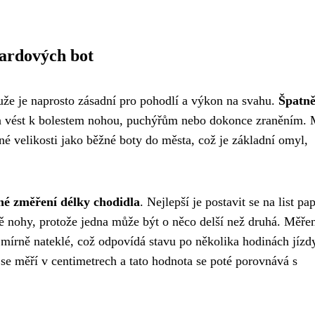
oardových bot
že je naprosto zásadní pro pohodlí a výkon na svahu.
Špatn
 vést k bolestem nohou, puchýřům nebo dokonce zraněním.
né velikosti jako běžné boty do města, což je základní omyl,
né změření délky chodidla
. Nejlepší je postavit se na list pa
obě nohy, protože jedna může být o něco delší než druhá. Měře
mírně nateklé, což odpovídá stavu po několika hodinách jízd
se měří v centimetrech a tato hodnota se poté porovnává s