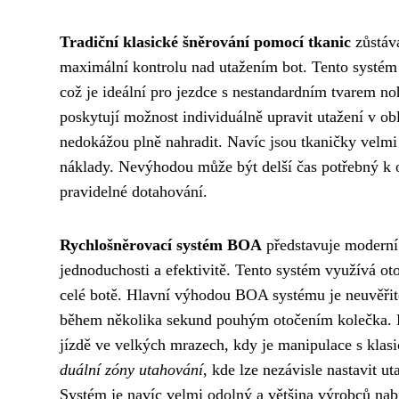
Tradiční klasické šněrování pomocí tkanic
zůstává
maximální kontrolu nad utažením bot. Tento systém 
což je ideální pro jezdce s nestandardním tvarem n
poskytují možnost individuálně upravit utažení v obl
nedokážou plně nahradit. Navíc jsou tkaničky velmi
náklady. Nevýhodou může být delší čas potřebný k o
pravidelné dotahování.
Rychlošněrovací systém BOA
představuje moderní 
jednoduchosti a efektivitě. Tento systém využívá ot
celé botě. Hlavní výhodou BOA systému je neuvěřitel
během několika sekund pouhým otočením kolečka. P
jízdě ve velkých mrazech, kdy je manipulace s kla
duální zóny utahování
, kde lze nezávisle nastavit ut
Systém je navíc velmi odolný a většina výrobců nab