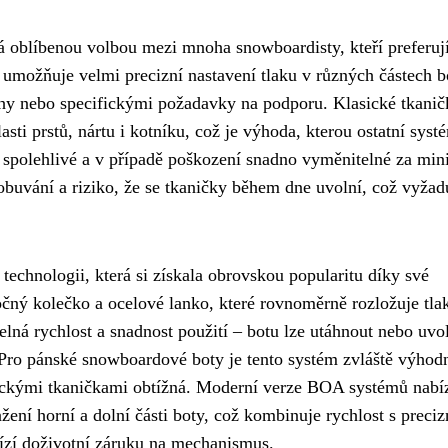
 oblíbenou volbou mezi mnoha snowboardisty, kteří preferuj
umožňuje velmi precizní nastavení tlaku v různých částech b
ohy nebo specifickými požadavky na podporu. Klasické tkanič
asti prstů, nártu i kotníku, což je výhoda, kterou ostatní syst
 spolehlivé a v případě poškození snadno vyměnitelné za min
buvání a riziko, že se tkaničky během dne uvolní, což vyžad
technologii, která si získala obrovskou popularitu díky své
očný kolečko a ocelové lanko, které rovnoměrně rozložuje tla
ná rychlost a snadnost použití – botu lze utáhnout nebo uvol
ro pánské snowboardové boty je tento systém zvláště výhodn
sickými tkaničkami obtížná. Moderní verze BOA systémů nabíz
ažení horní a dolní části boty, což kombinuje rychlost s preciz
ízí doživotní záruku na mechanismus.