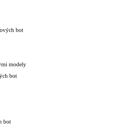
dových bot
lými modely
ých bot
h bot