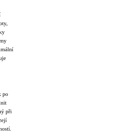
í
oty,
ky
émy
imální
uje
k po
nit
ý při
ejí
ností.