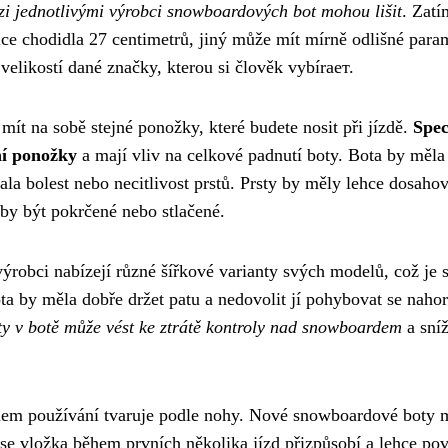
ezi jednotlivými výrobci snowboardových bot mohou lišit
. Zat
lce chodidla 27 centimetrů, jiný může mít mírně odlišné para
velikostí dané značky, kterou si člověk vybírает.
ít na sobě stejné ponožky, které budete nosit při jízdě.
Spec
ní ponožky
a mají vliv na celkové padnutí boty. Bota by měla
vala bolest nebo necitlivost prstů. Prsty by měly lehce dosahov
 by být pokrčené nebo stlačené.
výrobci nabízejí různé šířkové varianty svých modelů, což je 
a by měla dobře držet patu a nedovolit jí pohybovat se nahor
y v botě může vést ke ztrátě kontroly nad snowboardem
a sníž
během používání tvaruje podle nohy. Nové snowboardové boty
e se vložka během prvních několika jízd přizpůsobí a lehce pov