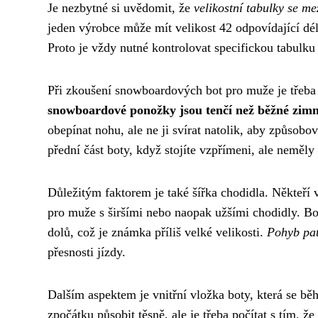
Je nezbytné si uvědomit, že
velikostní tabulky se m
jeden výrobce může mít velikost 42 odpovídající dé
Proto je vždy nutné kontrolovat specifickou tabulku 
Při zkoušení snowboardových bot pro muže je třeba m
snowboardové ponožky jsou tenčí než běžné zim
obepínat nohu, ale ne ji svírat natolik, aby způsobo
přední část boty, když stojíte vzpřímeni, ale neměly
Důležitým faktorem je také šířka chodidla. Někteří 
pro muže s širšími nebo naopak užšími chodidly. Bot
dolů, což je známka příliš velké velikosti.
Pohyb pat
přesnosti jízdy.
Dalším aspektem je vnitřní vložka boty, která se 
zpočátku působit těsně, ale je třeba počítat s tím, ž