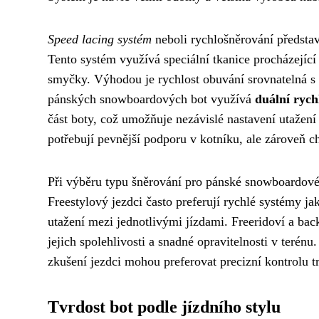
Speed lacing systém
neboli rychlošněrování předst
Tento systém využívá speciální tkanice procházející
smyčky. Výhodou je rychlost obuvání srovnatelná s
pánských snowboardových bot využívá
duální rych
část boty, což umožňuje nezávislé nastavení utažení 
potřebují pevnější podporu v kotníku, ale zároveň cht
Při výběru typu šněrování pro pánské snowboardové bo
Freestylový jezdci často preferují rychlé systémy j
utažení mezi jednotlivými jízdami. Freeridoví a bac
jejich spolehlivosti a snadné opravitelnosti v teré
zkušení jezdci mohou preferovat precizní kontrolu t
Tvrdost bot podle jízdního stylu