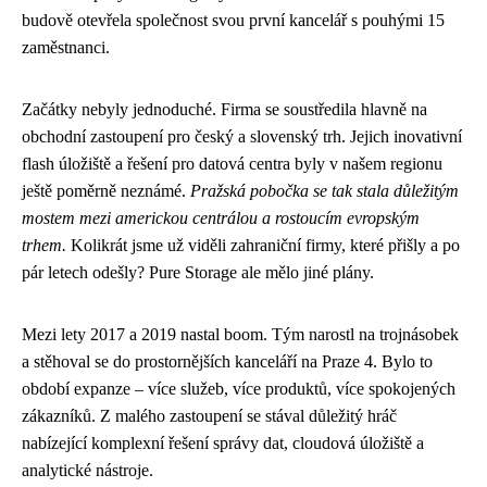
budově otevřela společnost svou první kancelář s pouhými 15
zaměstnanci.
Začátky nebyly jednoduché. Firma se soustředila hlavně na
obchodní zastoupení pro český a slovenský trh. Jejich inovativní
flash úložiště a řešení pro datová centra byly v našem regionu
ještě poměrně neznámé.
Pražská pobočka se tak stala důležitým
mostem mezi americkou centrálou a rostoucím evropským
trhem.
Kolikrát jsme už viděli zahraniční firmy, které přišly a po
pár letech odešly? Pure Storage ale mělo jiné plány.
Mezi lety 2017 a 2019 nastal boom. Tým narostl na trojnásobek
a stěhoval se do prostornějších kanceláří na Praze 4. Bylo to
období expanze – více služeb, více produktů, více spokojených
zákazníků. Z malého zastoupení se stával důležitý hráč
nabízející komplexní řešení správy dat, cloudová úložiště a
analytické nástroje.