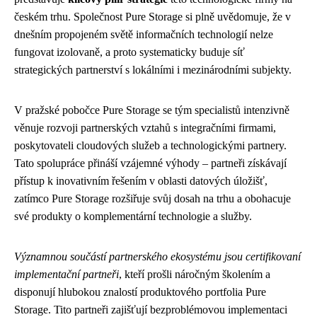
českém trhu. Společnost Pure Storage si plně uvědomuje, že v
dnešním propojeném světě informačních technologií nelze
fungovat izolovaně, a proto systematicky buduje síť
strategických partnerství s lokálními i mezinárodními subjekty.
V pražské pobočce Pure Storage se tým specialistů intenzivně
věnuje rozvoji partnerských vztahů s integračními firmami,
poskytovateli cloudových služeb a technologickými partnery.
Tato spolupráce přináší vzájemné výhody – partneři získávají
přístup k inovativním řešením v oblasti datových úložišť,
zatímco Pure Storage rozšiřuje svůj dosah na trhu a obohacuje
své produkty o komplementární technologie a služby.
Významnou součástí partnerského ekosystému jsou certifikovaní
implementační partneři
, kteří prošli náročným školením a
disponují hlubokou znalostí produktového portfolia Pure
Storage. Tito partneři zajišťují bezproblémovou implementaci