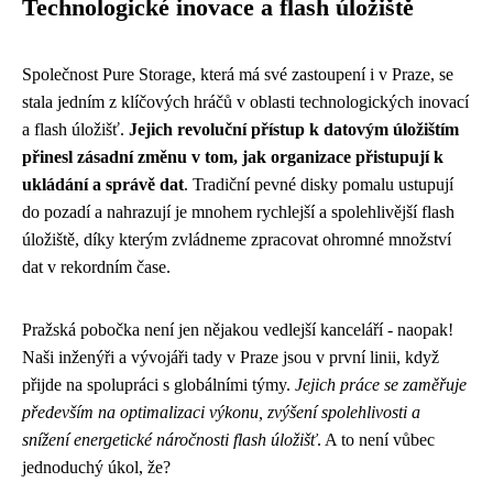
Technologické inovace a flash úložiště
Společnost Pure Storage, která má své zastoupení i v Praze, se
stala jedním z klíčových hráčů v oblasti technologických inovací
a flash úložišť.
Jejich revoluční přístup k datovým úložištím
přinesl zásadní změnu v tom, jak organizace přistupují k
ukládání a správě dat
. Tradiční pevné disky pomalu ustupují
do pozadí a nahrazují je mnohem rychlejší a spolehlivější flash
úložiště, díky kterým zvládneme zpracovat ohromné množství
dat v rekordním čase.
Pražská pobočka není jen nějakou vedlejší kanceláří - naopak!
Naši inženýři a vývojáři tady v Praze jsou v první linii, když
přijde na spolupráci s globálními týmy.
Jejich práce se zaměřuje
především na optimalizaci výkonu, zvýšení spolehlivosti a
snížení energetické náročnosti flash úložišť
. A to není vůbec
jednoduchý úkol, že?