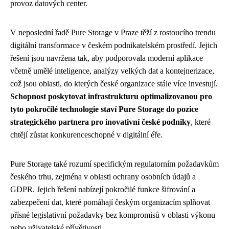
provoz datových center.
V neposlední řadě Pure Storage v Praze těží z rostoucího trendu
digitální transformace v českém podnikatelském prostředí. Jejich
řešení jsou navržena tak, aby podporovala moderní aplikace
včetně umělé inteligence, analýzy velkých dat a kontejnerizace,
což jsou oblasti, do kterých české organizace stále více investují.
Schopnost poskytovat infrastrukturu optimalizovanou pro
tyto pokročilé technologie staví Pure Storage do pozice
strategického partnera pro inovativní české podniky
, které
chtějí zůstat konkurenceschopné v digitální éře.
Pure Storage také rozumí specifickým regulatorním požadavkům
českého trhu, zejména v oblasti ochrany osobních údajů a
GDPR. Jejich řešení nabízejí pokročilé funkce šifrování a
zabezpečení dat, které pomáhají českým organizacím splňovat
přísné legislativní požadavky bez kompromisů v oblasti výkonu
nebo uživatelské přívětivosti.