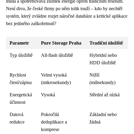
místa a spotřebovává zlomek energie oproti tradičním řešením.
Není divu, že české firmy po něm tolik touží – kdo by nechtěl
systém, který zvládne rozjet náročné databáze a kritické aplikace
bez jediného zaškobrtnutí?
Parametr
Pure Storage Praha
Tradiční úložiště
Typ úložiště
All-flash úložiště
Hybridní nebo
HDD úložiště
Rychlost
Velmi vysoká
Nižší
čtení/zápisu
(mikrosekundy)
(milisekundy)
Energetická
Vysoká
Střední až nízká
účinnost
Datová
Pokročilá
Základní nebo
redukce
deduplikace a
žádná
komprese