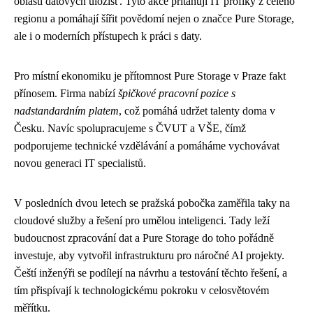
oblasti datových úložišť. Tyto akce přitahují IT profíky z celého
regionu a pomáhají šířit povědomí nejen o značce Pure Storage,
ale i o moderních přístupech k práci s daty.
Pro místní ekonomiku je přítomnost Pure Storage v Praze fakt
přínosem. Firma nabízí
špičkové pracovní pozice s
nadstandardním platem
, což pomáhá udržet talenty doma v
Česku. Navíc spolupracujeme s ČVUT a VŠE, čímž
podporujeme technické vzdělávání a pomáháme vychovávat
novou generaci IT specialistů.
V posledních dvou letech se pražská pobočka zaměřila taky na
cloudové služby a řešení pro umělou inteligenci. Tady leží
budoucnost zpracování dat a Pure Storage do toho pořádně
investuje, aby vytvořil infrastrukturu pro náročné AI projekty.
Čeští inženýři se podílejí na návrhu a testování těchto řešení, a
tím přispívají k technologickému pokroku v celosvětovém
měřítku.