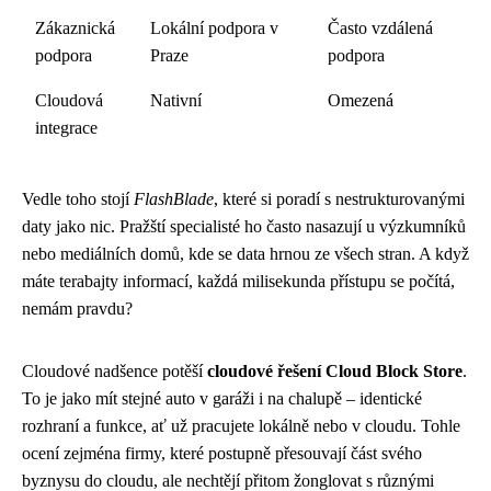
Zákaznická
Lokální podpora v
Často vzdálená
podpora
Praze
podpora
Cloudová
Nativní
Omezená
integrace
Vedle toho stojí
FlashBlade
, které si poradí s nestrukturovanými
daty jako nic. Pražští specialisté ho často nasazují u výzkumníků
nebo mediálních domů, kde se data hrnou ze všech stran. A když
máte terabajty informací, každá milisekunda přístupu se počítá,
nemám pravdu?
Cloudové nadšence potěší
cloudové řešení Cloud Block Store
.
To je jako mít stejné auto v garáži i na chalupě – identické
rozhraní a funkce, ať už pracujete lokálně nebo v cloudu. Tohle
ocení zejména firmy, které postupně přesouvají část svého
byznysu do cloudu, ale nechtějí přitom žonglovat s různými