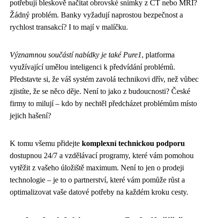
potřebují bleskově načítat obrovské snímky z CT nebo MRI?
Žádný problém. Banky vyžadují naprostou bezpečnost a
rychlost transakcí? I to mají v malíčku.
Významnou součástí nabídky je také Pure1
, platforma
využívající umělou inteligenci k předvídání problémů.
Představte si, že váš systém zavolá technikovi dřív, než vůbec
zjistíte, že se něco děje. Není to jako z budoucnosti? České
firmy to milují – kdo by nechtěl předcházet problémům místo
jejich hašení?
K tomu všemu přidejte
komplexní technickou podporu
dostupnou 24/7 a vzdělávací programy, které vám pomohou
vytěžit z vašeho úložiště maximum. Není to jen o prodeji
technologie – je to o partnerství, které vám pomůže růst a
optimalizovat vaše datové potřeby na každém kroku cesty.