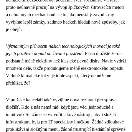
proto neúnavně pracují na vývoji špičkových šifrovacích metod
a ochranných mechanismů. Je to jako neustálý závod - my
vyvíjíme lepší zámky, zatímco hackeři hledají nové způsoby, jak
je obejít.
Významným přínosem našich technologických inovací je také
jejich pozitivní dopad na životní prostředí
. Flash úložiště žerou
podstatně méně elektřiny než klasické pevné disky. Navíc vydrží
mnohem déle, takže produkujeme méně elektronického odpadu.
V době klimatické krize je tohle aspekt, který nemůžeme
přehlížet, že?
V pražské kanceláři také vyvíjíme nová rozhraní pro správu
úložišť. Kdo z nás nemá rád, když jsou věci jednoduché a
intuitivní? Snažíme se vytvořit takové nástroje, aby i složitá
infrastruktura byla pro IT specialisty hračkou. Žádné zdlouhavé
proklikávání složitými menu, žádné frustrující hledání té správné