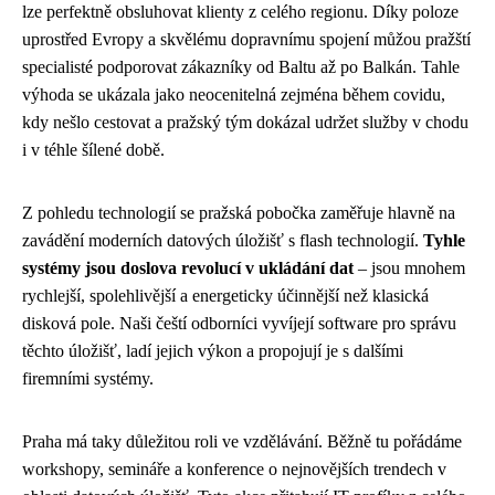
lze perfektně obsluhovat klienty z celého regionu. Díky poloze
uprostřed Evropy a skvělému dopravnímu spojení můžou pražští
specialisté podporovat zákazníky od Baltu až po Balkán. Tahle
výhoda se ukázala jako neocenitelná zejména během covidu,
kdy nešlo cestovat a pražský tým dokázal udržet služby v chodu
i v téhle šílené době.
Z pohledu technologií se pražská pobočka zaměřuje hlavně na
zavádění moderních datových úložišť s flash technologií.
Tyhle
systémy jsou doslova revolucí v ukládání dat
– jsou mnohem
rychlejší, spolehlivější a energeticky účinnější než klasická
disková pole. Naši čeští odborníci vyvíjejí software pro správu
těchto úložišť, ladí jejich výkon a propojují je s dalšími
firemními systémy.
Praha má taky důležitou roli ve vzdělávání. Běžně tu pořádáme
workshopy, semináře a konference o nejnovějších trendech v