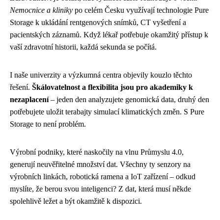
Nemocnice a kliniky
po celém Česku využívají technologie Pure
Storage k ukládání rentgenových snímků, CT vyšetření a
pacientských záznamů. Když lékař potřebuje okamžitý přístup k
vaší zdravotní historii, každá sekunda se počítá.
I naše univerzity a výzkumná centra objevily kouzlo těchto
řešení.
Škálovatelnost a flexibilita jsou pro akademiky k
nezaplacení
– jeden den analyzujete genomická data, druhý den
potřebujete uložit terabajty simulací klimatických změn. S Pure
Storage to není problém.
Výrobní podniky, které naskočily na vlnu Průmyslu 4.0,
generují neuvěřitelné množství dat. Všechny ty senzory na
výrobních linkách, robotická ramena a IoT zařízení – odkud
myslíte, že berou svou inteligenci? Z dat, která musí někde
spolehlivě ležet a být okamžitě k dispozici.