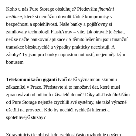
Koho u nás Pure Storage obsluhuje? Především
finanční
instituce
, které si nemůžou dovolit žádné kompromisy v
bezpečnosti a spolehlivosti. Naše banky a pojišťovny si
zamilovaly technologii FlashArray – víte, jak otravné je čekat,
než se načte bankovní aplikace? S těmito řešeními jsou finanční
transakce bleskurychlé a výpadky prakticky neexistují. A
zálohy? Ty jsou pro banky naprostou nutností, ne jen nějakým
bonusem.
Telekomunikační giganti
tvoří další významnou skupinu
zákazníků v Praze. Představte si to množství dat, které musí
zpracovávat od milionů uživatelů denně! Díky all-flash úložištím
od Pure Storage nejenže zrychlili své systémy, ale také výrazně
ušetřili na provozu. Kdo by nechtěl rychlejší internet a
spolehlivější služby?
Zdravotnictví je oblast, kde rychlost často rozhoduje o všem.