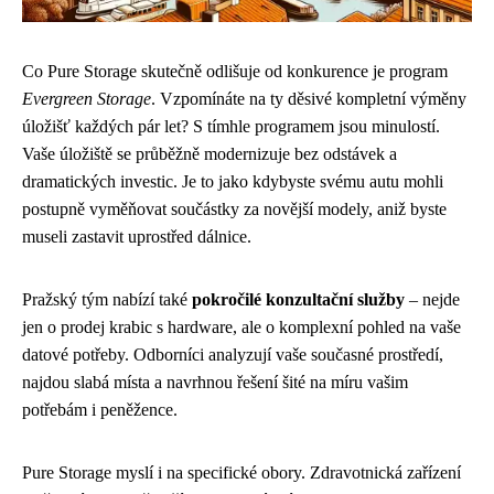
Co Pure Storage skutečně odlišuje od konkurence je program
Evergreen Storage
. Vzpomínáte na ty děsivé kompletní výměny
úložišť každých pár let? S tímhle programem jsou minulostí.
Vaše úložiště se průběžně modernizuje bez odstávek a
dramatických investic. Je to jako kdybyste svému autu mohli
postupně vyměňovat součástky za novější modely, aniž byste
museli zastavit uprostřed dálnice.
Pražský tým nabízí také
pokročilé konzultační služby
– nejde
jen o prodej krabic s hardware, ale o komplexní pohled na vaše
datové potřeby. Odborníci analyzují vaše současné prostředí,
najdou slabá místa a navrhnou řešení šité na míru vašim
potřebám i peněžence.
Pure Storage myslí i na specifické obory. Zdravotnická zařízení