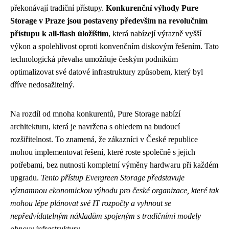
překonávají tradiční přístupy.
Konkurenční výhody Pure
Storage v Praze jsou postaveny především na revolučním
přístupu k all-flash úložištím
, která nabízejí výrazně vyšší
výkon a spolehlivost oproti konvenčním diskovým řešením. Tato
technologická převaha umožňuje českým podnikům
optimalizovat své datové infrastruktury způsobem, který byl
dříve nedosažitelný.
Na rozdíl od mnoha konkurentů, Pure Storage nabízí
architekturu, která je navržena s ohledem na budoucí
rozšiřitelnost. To znamená, že zákazníci v České republice
mohou implementovat řešení, které roste společně s jejich
potřebami, bez nutnosti kompletní výměny hardwaru při každém
upgradu.
Tento přístup Evergreen Storage představuje
významnou ekonomickou výhodu pro české organizace, které tak
mohou lépe plánovat své IT rozpočty a vyhnout se
nepředvídatelným nákladům spojeným s tradičními modely
obnovy infrastruktury.