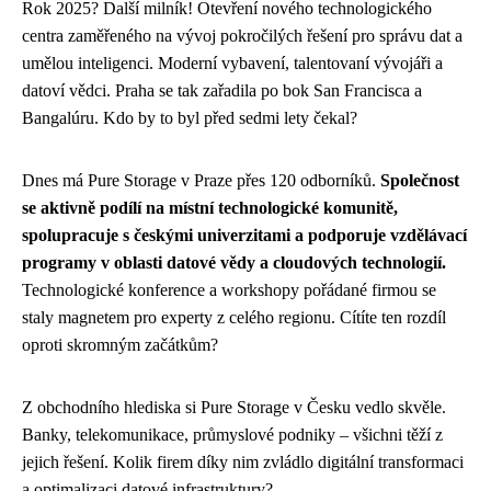
Rok 2025? Další milník! Otevření nového technologického
centra zaměřeného na vývoj pokročilých řešení pro správu dat a
umělou inteligenci. Moderní vybavení, talentovaní vývojáři a
datoví vědci. Praha se tak zařadila po bok San Francisca a
Bangalúru. Kdo by to byl před sedmi lety čekal?
Dnes má Pure Storage v Praze přes 120 odborníků.
Společnost
se aktivně podílí na místní technologické komunitě,
spolupracuje s českými univerzitami a podporuje vzdělávací
programy v oblasti datové vědy a cloudových technologií.
Technologické konference a workshopy pořádané firmou se
staly magnetem pro experty z celého regionu. Cítíte ten rozdíl
oproti skromným začátkům?
Z obchodního hlediska si Pure Storage v Česku vedlo skvěle.
Banky, telekomunikace, průmyslové podniky – všichni těží z
jejich řešení. Kolik firem díky nim zvládlo digitální transformaci
a optimalizaci datové infrastruktury?