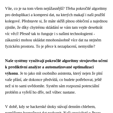
Víte, co je na tom všem nejúžasnější? Třeba pokročilé algoritmy
pro deduplikaci a kompresi dat, na kterých makají i naši pražští
kolegové. Představte si, že máte skříň plnou oblečení a najednou
zjistíte, že díky chytrému skládání se vám tam vejde desetkrát
víc věcí! Přesně tak to funguje i s našimi technologiemi -
zákazníci mohou ukládat mnohonásobně více dat na stejném
fyzickém prostoru. To je přece k nezaplacení, nemyslíte?
Naše systémy využívají pokročilé algoritmy strojového učení
k prediktivní analýze a automatizované optimalizaci
výkonu
. Je to jako mít osobního asistenta, který nejen že plní
vaše přání, ale dokonce předvídá, co budete potřebovat, ještě
než si to sami uvědomíte. Systém sám rozpozná potenciální
problém a vyřeší ho dřív, než vůbec nastane.
V době, kdy se hackerské útoky stávají denním chlebem,
nemůžeme bezpečnost dat podcenit. Naši specialisté v Praze