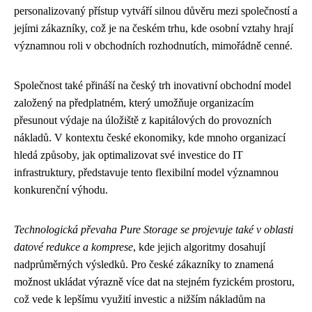
personalizovaný přístup vytváří silnou důvěru mezi společností a
jejími zákazníky, což je na českém trhu, kde osobní vztahy hrají
významnou roli v obchodních rozhodnutích, mimořádně cenné.
Společnost také přináší na český trh inovativní obchodní model
založený na předplatném, který umožňuje organizacím
přesunout výdaje na úložiště z kapitálových do provozních
nákladů. V kontextu české ekonomiky, kde mnoho organizací
hledá způsoby, jak optimalizovat své investice do IT
infrastruktury, představuje tento flexibilní model významnou
konkurenční výhodu.
Technologická převaha Pure Storage se projevuje také v oblasti
datové redukce a komprese
, kde jejich algoritmy dosahují
nadprůměrných výsledků. Pro české zákazníky to znamená
možnost ukládat výrazně více dat na stejném fyzickém prostoru,
což vede k lepšímu využití investic a nižším nákladům na