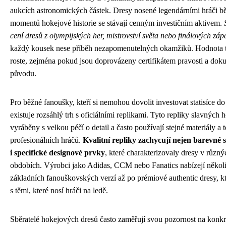
aukcích astronomických částek. Dresy nosené legendárními hráči 
momentů hokejové historie se stávají cenným investičním aktivem.
cení dresů z olympijských her, mistrovství světa nebo finálových zá
každý kousek nese příběh nezapomenutelných okamžiků. Hodnota t
roste, zejména pokud jsou doprovázeny certifikátem pravosti a doku
původu.
Pro běžné fanoušky, kteří si nemohou dovolit investovat statisíce do
existuje rozsáhlý trh s oficiálními replikami. Tyto repliky slavných
vyráběny s velkou péčí o detail a často používají stejné materiály a 
profesionálních hráčů.
Kvalitní repliky zachycují nejen barevné 
i specifické designové prvky
, které charakterizovaly dresy v různý
obdobích. Výrobci jako Adidas, CCM nebo Fanatics nabízejí několik
základních fanouškovských verzí až po prémiové authentic dresy, kt
s těmi, které nosí hráči na ledě.
Sběratelé hokejových dresů často zaměřují svou pozornost na konkr