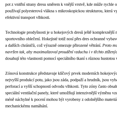
pot z vnitřní strany dresu směrem k vnější vrstvě, kde může rychle od
používají polyesterová vlákna s mikroskopickou strukturou, která vy
efektivní transport vlhkosti.
Technologie prodyšnosti je u hokejových dresů ještě komplexnější 
sportovního oblečení. Hokejisté totiž nosí přes dres ochranné vybav
a dalších chráničů, což výrazně omezuje přirozené větrání.
Proto mu
navržen tak, aby maximalizoval proudění vzduchu i v těchto ztížen
dosahují této vlastnosti pomocí speciálního tkaní s různou hustotou
Zónová konstrukce představuje klíčový prvek moderních hokejových
nejvyšší produkcí potu, jako jsou záda, podpaží a hrudník, jsou vyb
perforací a vyšší schopností odvodu vlhkosti. Tyto zóny často obsa
speciální ventilační panely, které umožňují intenzivnější výměnu v
méně náchylné k pocení mohou být vyrobeny z odolnějšího materiál
mechanickému namáhání.