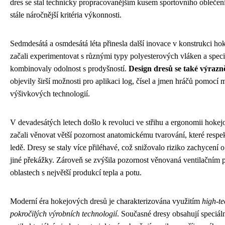
dres se stal technicky propracovanějším kusem sportovního oblečení
stále náročnější kritéria výkonnosti.
Sedmdesátá a osmdesátá léta přinesla další inovace v konstrukci h
začali experimentovat s různými typy polyesterových vláken a speci
kombinovaly odolnost s prodyšností.
Design dresů se také výrazn
objevily širší možnosti pro aplikaci log, čísel a jmen hráčů pomocí
výšivkových technologií.
V devadesátých letech došlo k revoluci ve střihu a ergonomii hoke
začali věnovat větší pozornost anatomickému tvarování, které resp
ledě. Dresy se staly více přiléhavé, což snižovalo riziko zachycení
jiné překážky. Zároveň se zvýšila pozornost věnovaná ventilačním
oblastech s největší produkcí tepla a potu.
Moderní éra hokejových dresů je charakterizována využitím
high-te
pokročilých výrobních technologií
. Současné dresy obsahují speciáln