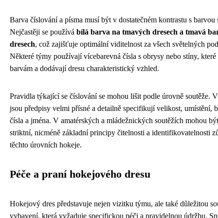
Barva číslování a písma musí být v dostatečném kontrastu s barvou
Nejčastěji se používá
bílá barva na tmavých dresech a tmavá bar
dresech
, což zajišťuje optimální viditelnost za všech světelných p
Některé týmy používají vícebarevná čísla s obrysy nebo stíny, kter
barvám a dodávají dresu charakteristický vzhled.
Pravidla týkající se číslování se mohou lišit podle úrovně soutěže. 
jsou předpisy velmi přísné a detailně specifikují velikost, umístění, 
čísla a jména. V amatérských a mládežnických soutěžích mohou b
striktní, nicméně základní principy čitelnosti a identifikovatelnosti 
těchto úrovních hokeje.
Péče a praní hokejového dresu
Hokejový dres představuje nejen vizitku týmu, ale také důležitou s
vybavení, která vyžaduje specifickou péči a pravidelnou údržbu. Sp