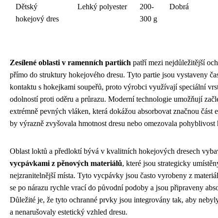
Dětský
Lehký polyester
200-
Dobrá
hokejový dres
300 g
Zesílené oblasti v ramenních partiích
patří mezi nejdůležitější o
přímo do struktury hokejového dresu. Tyto partie jsou vystaveny č
kontaktu s hokejkami soupeřů, proto výrobci využívají speciální vrst
odolností proti oděru a průrazu. Moderní technologie umožňují začl
extrémně pevných vláken, která dokážou absorbovat značnou část en
by výrazně zvyšovala hmotnost dresu nebo omezovala pohyblivost 
Oblast loktů a předloktí bývá v kvalitních hokejových dresech vyb
vycpávkami z pěnových materiálů
, které jsou strategicky umístěn
nejzranitelnější místa. Tyto vycpávky jsou často vyrobeny z materiál
se po nárazu rychle vrací do původní podoby a jsou připraveny abso
Důležité je, že tyto ochranné prvky jsou integrovány tak, aby nebyl
a nenarušovaly estetický vzhled dresu.