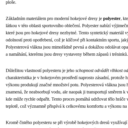
ploše.
Základním materiálem pro moderní hokejové dresy je
polyester
, kt
látkou v této oblasti sportovního oblečení. Polyester nabízí výjimeč
které jsou pro hokejové dresy nezbytné. Tento syntetický materiál 
odolností proti opotřebení, což je klíčové při kontaktním sportu, j
Polyesterová vlákna jsou mimořádně pevná a dokážou odolávat opa
a namáhání, kterému jsou dresy vystaveny během zápasů i tréninků.
Důležitou vlastností polyesteru je jeho
schopnost odvádět vlhkost od
charakteristika je v hokejovém prostředí naprosto zásadní, protože 
výkonu produkují značné množství potu. Polyesterová vlákna jsou 
znamená, že neabsorbují vodu, ale naopak ji transportují směrem k v
kde může rychle odpařit. Tento proces pomáhá udržovat tělo hráče 
teplotě, což významně přispívá k celkovému komfortu a výkonu na 
Kromě čistého polyesteru se při výrobě hokejových dresů využívají