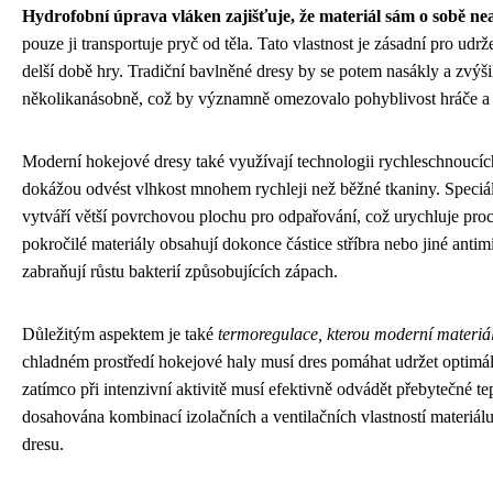
Hydrofobní úprava vláken zajišťuje, že materiál sám o sobě ne
pouze ji transportuje pryč od těla. Tato vlastnost je zásadní pro udrž
delší době hry. Tradiční bavlněné dresy by se potem nasákly a zvýš
několikanásobně, což by významně omezovalo pohyblivost hráče a
Moderní hokejové dresy také využívají technologii rychleschnoucích
dokážou odvést vlhkost mnohem rychleji než běžné tkaniny. Speciál
vytváří větší povrchovou plochu pro odpařování, což urychluje proc
pokročilé materiály obsahují dokonce částice stříbra nebo jiné antimi
zabraňují růstu bakterií způsobujících zápach.
Důležitým aspektem je také
termoregulace, kterou moderní materiál
chladném prostředí hokejové haly musí dres pomáhat udržet optimáln
zatímco při intenzivní aktivitě musí efektivně odvádět přebytečné te
dosahována kombinací izolačních a ventilačních vlastností materiál
dresu.