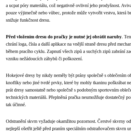
a ucpat póry materiálu, což negativně ovlivní jeho prodyšnost. Aviv
pouze výjimečně nebo vůbec, protože může vytvořit vrstvu, která b
snižuje funkčnost dresu.
Před vložením dresu do pračky je nutné jej obrátit naruby
. Te
chrání loga, čísla a další aplikace na vnější straně dresu před mec
během pracího cyklu. Zapnutí všech zipů a suchých zipů zabrání za
vzniku nežádoucích záhybů či poškození.
Hokejové dresy by nikdy neměly být prány společně s oblečením ob
knoflíky nebo jiné tvrdé prvky, které by mohly tkaninu poškrábat ne
prát dresy samostatně nebo společně s podobným sportovním oble
technických materiálů. Přeplněná pračka neumožňuje dostatečný po
tak účinné.
Odstranění skvrn vyžaduje okamžitou pozornost. Čerstvé skvrny od 
nejlepší ošetřit ještě před praním speciálním odstraňovačem skvrn 