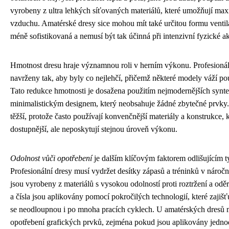
vyrobeny z ultra lehkých síťovaných materiálů, které umožňují max
vzduchu. Amatérské dresy sice mohou mít také určitou formu ventila
méně sofistikovaná a nemusí být tak účinná při intenzivní fyzické akt
Hmotnost dresu hraje významnou roli v herním výkonu. Profesionál
navrženy tak, aby byly co nejlehčí, přičemž některé modely váží po
Tato redukce hmotnosti je dosažena použitím nejmodernějších synte
minimalistickým designem, který neobsahuje žádné zbytečné prvky.
těžší, protože často používají konvenčnější materiály a konstrukce, 
dostupnější, ale neposkytují stejnou úroveň výkonu.
Odolnost vůči opotřebení
je dalším klíčovým faktorem odlišujícím t
Profesionální dresy musí vydržet desítky zápasů a tréninků v náro
jsou vyrobeny z materiálů s vysokou odolností proti roztržení a odě
a čísla jsou aplikovány pomocí pokročilých technologií, které zajišť
se neodloupnou i po mnoha pracích cyklech. U amatérských dresů m
opotřebení grafických prvků, zejména pokud jsou aplikovány jedn