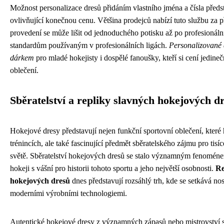
Možnost personalizace dresů přidáním vlastního jména a čísla předst
ovlivňující konečnou cenu. Většina prodejců nabízí tuto službu za př
provedení se může lišit od jednoduchého potisku až po profesionáln
standardům používaným v profesionálních ligách.
Personalizované 
dárkem
pro mladé hokejisty i dospělé fanoušky, kteří si cení jedine
oblečení.
Sběratelství a repliky slavných hokejových d
Hokejové dresy představují nejen funkční sportovní oblečení, které 
trénincích, ale také fascinující předmět sběratelského zájmu pro tis
světě. Sběratelství hokejových dresů se stalo významným fenoménem
hokeji s vášní pro historii tohoto sportu a jeho největší osobnosti.
Re
hokejových dresů
dnes představují rozsáhlý trh, kde se setkává no
moderními výrobními technologiemi.
Autentické hokejové dresy z významných zápasů nebo mistrovství s