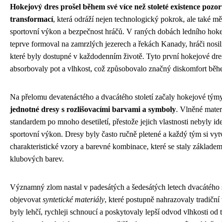
Hokejový dres prošel během své více než stoleté existence poz
transformací
, která odráží nejen technologický pokrok, ale také m
sportovní výkon a bezpečnost hráčů. V raných dobách ledního hokej
teprve formoval na zamrzlých jezerech a řekách Kanady, hráči nosil
které byly dostupné v každodenním životě. Tyto první hokejové dre
absorbovaly pot a vlhkost, což způsobovalo značný diskomfort bě
Na přelomu devatenáctého a dvacátého století začaly hokejové tým
jednotné dresy s rozlišovacími barvami a symboly
. Vlněné mater
standardem po mnoho desetiletí, přestože jejich vlastnosti nebyly ide
sportovní výkon. Dresy byly často ručně pletené a každý tým si vytv
charakteristické vzory a barevné kombinace, které se staly základem
klubových barev.
Významný zlom nastal v padesátých a šedesátých letech dvacátého st
objevovat
syntetické materiály
, které postupně nahrazovaly tradiční
byly lehčí, rychleji schnoucí a poskytovaly lepší odvod vlhkosti od