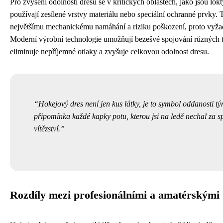
Pro zvýšení odolnosti dresů se v kritických oblastech, jako jsou lok
používají zesílené vrstvy materiálu nebo speciální ochranné prvky. 
největšímu mechanickému namáhání a riziku poškození, proto vyžad
Moderní výrobní technologie umožňují bezešvé spojování různých t
eliminuje nepříjemné otlaky a zvyšuje celkovou odolnost dresu.
Hokejový dres není jen kus látky, je to symbol oddanosti t
připomínka každé kapky potu, kterou jsi na ledě nechal za s
vítězství.
Rozdíly mezi profesionálními a amatérskými