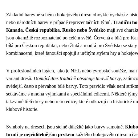
Základní barevné schéma hokejového dresu obvykle vychází z hist
nebo národních barev v případě reprezentačních týmů.
Tradiční ho
Kanada, Česká republika, Rusko nebo Švédsko
mají své charakt
jsou okamžitě rozpoznatelné po celém světě. Červená a bílá pro Ka
bílá pro Českou republiku, nebo žlutá a modrá pro Švédsko se stal
kombinacemi, které fanoušci spojují s určitým stylem hry a hokejov
V profesionálních ligách, jako je NHL nebo evropské soutěže, mají
variant dresů.
Domácí dres tradičně obsahuje tmavší barvy
, zatímc
světlejší, často s převahou bílé barvy. Toto pravidlo však není strikt
setkáváme s mnoha výjimkami a speciálními edicemi. Některé týmy 
takzvané třetí dresy nebo retro edice, které odkazují na historické 
klubové historie.
Symboly na dresech jsou stejně důležité jako barvy samotné.
Klubo
hrudi je nejviditelnějším prvkem
každého hokejového dresu a čas