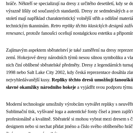
hráče. Někteří se specializují na dresy z určitého desetiletí, kdy se d
výrazně lišily od současných standardů. Dresy ze sedmdesátých a 
století mají například charakteristický volnější střih a odlišné mater
technickým tkanninám.
Retro repliky těchto klasických designů zaží
renesanci
, protože fanoušci oceňují nostalgickou estetiku a připomí
Zajímavým aspektem sběratelství je také zaměření na dresy repreze
zemí. Hokejové dresy národních týmů nesou silnou symboliku a vlas
nich činí oblíbené sběratelské předměty. Dresy z legendárních turn
1998 nebo Salt Lake City 2002, kdy česká reprezentace dosáhla zla
nejvyhledávanější kusy.
Repliky těchto dresů umožňují fanoušk
slavné okamžiky národního hokeje
a vyjádřit svou podporu týmu
Moderní technologie umožnily výrobcům vytvářet repliky s neuvěřit
Sublimační tisk, vyšívané loga a autentické fonty čísel a jmen zajišťu
profesionálně a kvalitně. Sběratelé si mohou vybrat mezi dresem s
designem nebo si nechat přidat jméno a číslo svého oblíbeného hrá