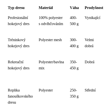
Typ dresu
Materiál
Váha
Prodyšnost
Profesionální
100% polyester
400-
Vynikající
hokejový dres
s odvlhčováním
500 g
Tréninkový
Polyester mesh
300-
Velmi
hokejový dres
400 g
dobrá
Rekreační
Polyester/bavlna
350-
Dobrá
hokejový dres
mix
450 g
Replika
Polyester
250-
Střední
fanouškovského
350 g
dresu