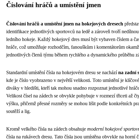
Číslování hráčů a umístění jmen
Číslování hráčů a umístění jmen na hokejových dresech
předsta
identifikace jednotlivých sportovců na ledě a zároveň tvoří nedílnou 
ledního hokeje. Každý hokejový dres musí být vybaven číslem a ča
hráče, což umožňuje rozhodčím, fanouškům i komentátorům okamžit
jednotlivých členů týmu během rychlého a dynamického průběhu z
Standardní umístění čísla na hokejovém dresu se nachází
na zadní 
kde je číslo vyobrazeno v největší velikosti. Toto umístění je klíčov
diváky v hledišti, kteří tak mohou snadno rozpoznat jednotlivé hráč
Velikost čísel na zádech se obvykle pohybuje v rozmezí třiceti až čty
výšku, přičemž přesné rozměry se mohou lišit podle konkrétních pra
soutěží a lig.
Kromě velkého čísla na zádech obsahuje
moderní hokejové sportovn
čísla na rukávech dresu. Tato čísla jsou umístěna obvykle na horní č