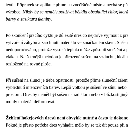
textil. Přípravek se aplikuje přímo na znečištěné místo a nechá se p
výrobce.
Nikdy by se neměly používat bělidla obsahující chlor, kter
barvy a strukturu tkaniny
.
Po skončení pracího cyklu je důležité dres co nejdříve vyjmout z pr
vytvoření záhybů a zaschnutí materiálu ve zmačkaném stavu. Sušení 
nedoporučováno, protože vysoká teplota může způsobit smrštění a 
vláken. Nejšetrnější metodou je přirozené sušení na vzduchu, ideál
rozložené na rovné ploše.
Při sušení na slunci je třeba opatrnosti, protože přímé sluneční záře
vyblednutí intenzivních barev. Lepší volbou je sušení ve stínu neb
prostoru. Dres by neměl být sušen na radiátoru nebo v blízkosti jiný
mohly materiál deformovat.
Žehlení hokejových dresů není obvykle nutné a často je doko
Pokud je přesto potřeba dres vyhladit, mělo by se tak dít pouze při ne