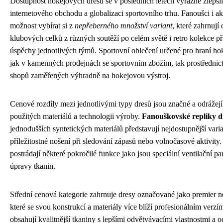
Dostupnost hokejových dresů se v posledních letech výrazně zlepšil
internetového obchodu a globalizaci sportovního trhu. Fanoušci i ak
možnost vybírat si z
nepřeberného množství variant
, které zahrnují
klubových celků z různých soutěží po celém světě i retro kolekce př
úspěchy jednotlivých týmů. Sportovní oblečení určené pro hraní ho
jak v kamenných prodejnách se sportovním zbožím, tak prostřednic
shopů zaměřených výhradně na hokejovou výstroj.
Cenové rozdíly mezi jednotlivými typy dresů jsou značné a odrážejí
použitých materiálů a technologii výroby.
Fanouškovské repliky d
jednodušších syntetických materiálů představují nejdostupnější varia
příležitostné nošení při sledování zápasů nebo volnočasové aktivity
postrádají některé pokročilé funkce jako jsou speciální ventilační pa
úpravy tkanin.
Střední cenová kategorie zahrnuje dresy označované jako premier ne
které se svou konstrukcí a materiály více blíží profesionálním verzí
obsahují kvalitnější tkaniny s lepšími odvětvávacími vlastnostmi a 