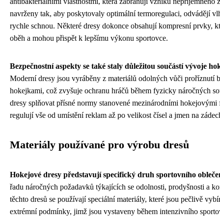
antibakteriálními vlastnostmi, která zabraňují vzniku nepříjemného
navrženy tak, aby poskytovaly optimální termoregulaci, odvádějí v
rychle schnou. Některé dresy dokonce obsahují kompresní prvky, kt
oběh a mohou přispět k lepšímu výkonu sportovce.
Bezpečnostní aspekty se také staly důležitou součástí vývoje h
Moderní dresy jsou vyráběny z materiálů odolných vůči proříznutí 
hokejkami, což zvyšuje ochranu hráčů během fyzicky náročných s
dresy splňovat přísné normy stanovené mezinárodními hokejovými f
regulují vše od umístění reklam až po velikost čísel a jmen na zádec
Materiály používané pro výrobu dresů
Hokejové dresy představují specifický druh sportovního obleče
řadu náročných požadavků týkajících se odolnosti, prodyšnosti a ko
těchto dresů se používají speciální materiály, které jsou pečlivě vy
extrémní podmínky, jimž jsou vystaveny během intenzivního sport