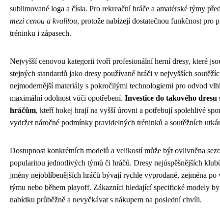
sublimované loga a čísla. Pro rekreační hráče a amatérské týmy pře
mezi cenou a kvalitou
, protože nabízejí dostatečnou funkčnost pro p
tréninku i zápasech.
Nejvyšší cenovou kategorii tvoří profesionální herní dresy, které j
stejných standardů jako dresy používané hráči v nejvyšších soutěžíc
nejmodernější materiály s pokročilými technologiemi pro odvod vlhk
maximální odolnost vůči opotřebení.
Investice do takového dresu 
hráčům
, kteří hokej hrají na vyšší úrovni a potřebují spolehlivé sp
vydržet náročné podmínky pravidelných tréninků a soutěžních utkán
Dostupnost konkrétních modelů a velikostí může být ovlivněna sezo
popularitou jednotlivých týmů či hráčů. Dresy nejúspěšnějších klubů
jmény nejoblíbenějších hráčů bývají rychle vyprodané, zejména p
týmu nebo během playoff. Zákazníci hledající specifické modely by 
nabídku průběžně a nevyčkávat s nákupem na poslední chvíli.