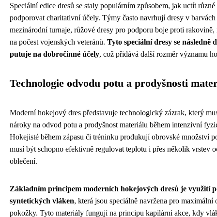
Speciální edice dresů se staly populárním způsobem, jak uctít různé
podporovat charitativní účely. Týmy často navrhují dresy v barvách
mezinárodní turnaje, růžové dresy pro podporu boje proti rakovině
na počest vojenských veteránů.
Tyto speciální dresy se následně 
putuje na dobročinné účely
, což přidává další rozměr významu h
Technologie odvodu potu a prodyšnosti mater
Moderní hokejový dres představuje technologický zázrak, který mus
nároky na odvod potu a prodyšnost materiálu během intenzivní fyzic
Hokejisté během zápasu či tréninku produkují obrovské množství pot
musí být schopno efektivně regulovat teplotu i přes několik vrstev
oblečení.
Základním principem moderních hokejových dresů je využití p
syntetických vláken
, která jsou speciálně navržena pro maximální
pokožky. Tyto materiály fungují na principu kapilární akce, kdy vlák