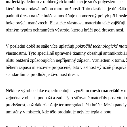
materiály
. Jednou z oblíbených kombinací je směs polyesteru s e
která dresu dodává určitou míru pružnosti. Tato elasticita je důležit
padnutí dresu na těle hráče a umožňuje neomezený pohyb při bruslení
hokejových manévrech. Elastické vlastnosti materiálu také zajišťují,
různým typům ochranných výstroje, kterou hráči pod dresem nosí.
V poslední době se stále více uplatňují
pokročilé technologické mate
vlastnostmi. Tyto speciálně upravené tkaniny obsahují antimikrobiáln
růstu bakterií způsobujících nepříjemný zápach. Vzhledem k tomu, 
během zápasu intenzivně propocené, tato vlastnost výrazně přispív
standardům a prodlužuje životnost dresu.
Některé výrobce také experimentují s využitím
mesh materiálů
v ur
zejména v oblasti podpaží a zad. Tyto síťované materiály poskytují 
prodyšnost, což dále zlepšuje termoregulaci těla hráče. Mesh panely
umístěny v místech, kde tělo produkuje nejvíce tepla a potu.