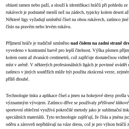
oblasti ramen nebo paží, a slouží k identifikaci hráčů při pohledu ze 
rukávech je podstatně menší než na zádech, typicky kolem deseti až 
Některé ligy vyžadují umístění čísel na obou rukávech, zatímco jiné
číslo na pravém nebo levém rukávu.
Příjmení hráče je tradičně umístěno
nad číslem na zadní straně dr
vyvedeno v kontrastní barvě pro lepší čitelnost. Výška písmen příj
kolem osmi až dvanácti centimetrů, což zajišťuje dostatečnou viditel
míst v aréně. V některých profesionálních ligách je povinné uvádět 
zatímco v jiných soutěžích může být použita zkrácená verze, zejmé
příliš dlouhé.
Technologie tisku a aplikace čísel a jmen na hokejové dresy prošla v
významným vývojem. Zatímco dříve se používaly
přišívané látkové
sportovní oblečení využívá pokročilé metody jako je sublimační tis
speciálních materiálů. Tyto technologie zajišťují, že čísla a jména js
oděru a zároveň nepřidávají na váze dresu, což je pro výkon hráčů 