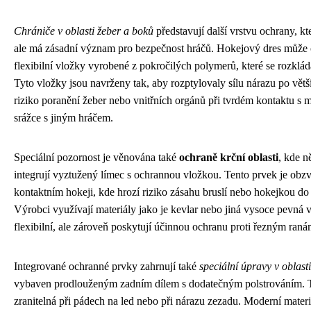
Chrániče v oblasti žeber a boků
představují další vrstvu ochrany, kte
ale má zásadní význam pro bezpečnost hráčů. Hokejový dres může 
flexibilní vložky vyrobené z pokročilých polymerů, které se rozkláda
Tyto vložky jsou navrženy tak, aby rozptylovaly sílu nárazu po větší 
riziko poranění žeber nebo vnitřních orgánů při tvrdém kontaktu s 
srážce s jiným hráčem.
Speciální pozornost je věnována také
ochraně krční oblasti
, kde n
integrují vyztužený límec s ochrannou vložkou. Tento prvek je obzvl
kontaktním hokeji, kde hrozí riziko zásahu bruslí nebo hokejkou do c
Výrobci využívají materiály jako je kevlar nebo jiná vysoce pevná v
flexibilní, ale zároveň poskytují účinnou ochranu proti řezným raná
Integrované ochranné prvky zahrnují také
speciální úpravy v oblast
vybaven prodlouženým zadním dílem s dodatečným polstrováním. Tat
zranitelná při pádech na led nebo při nárazu zezadu. Moderní mater