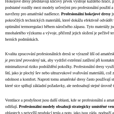
Hokejové dresy představují klíčový prvek výstroje každého hráče, p
podstatné rozdíly mezi modely určenými pro profesionální použití a 
navrženy pro amatérské nadšence.
Profesionální hokejové dresy
j
pokročilých technických materiálů, které dokážu efektivně odvádět vl
optimální termoregulaci během náročného zápasu. Tyto materiály j
mnohaletého výzkumu a vývoje, přičemž jejich složení je pečlivě te
herních podmínkách.
Kvalita zpracování profesionálních dresů se výrazně liší od amatérs
je precizně provedený
tak, aby vydržel extrémní zatížení při kontakt
minimalizoval riziko podráždění pokožky. Profesionální dresy využí
šití, jako je plochý šev nebo ultrazvukové svařování materiálů, což 
odolnost a komfort. Naproti tomu amatérské dresy často používají st
které sice splňují základní požadavky, ale nedosahují stejné úrovně t
Ventilace a prodyšnost jsou další oblasti, kde se profesionální a am
odlišují.
Profesionální modely obsahují strategicky umístěné ven
oblastech s nejvyšší produkcí tepla a potu, jako jsou záda, podpaží 