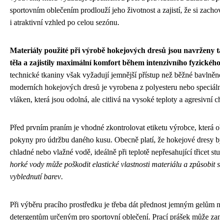
sportovním oblečením prodlouží jeho životnost a zajistí, že si zacho
i atraktivní vzhled po celou sezónu.
Materiály použité při výrobě hokejových dresů jsou navrženy t
těla a zajistily maximální komfort během intenzivního fyzické
technické tkaniny však vyžadují jemnější přístup než běžné bavlněn
moderních hokejových dresů je vyrobena z polyesteru nebo speciáln
vláken, která jsou odolná, ale citlivá na vysoké teploty a agresivní c
Před prvním praním je vhodné zkontrolovat etiketu výrobce, která o
pokyny pro údržbu daného kusu. Obecně platí, že hokejové dresy b
chladné nebo vlažné vodě, ideálně při teplotě nepřesahující třicet s
horké vody může poškodit elastické vlastnosti materiálu a způsobit 
vyblednutí barev
.
Při výběru pracího prostředku je třeba dát přednost jemným gelům 
detergentům určeným pro sportovní oblečení. Prací prášek může za