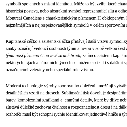
symbolů spojených s místní identitou. Může to být zvíře, které chara
historická postava, nebo abstraktní symbol reprezentující sílu a od
Montreal Canadiens s charakteristickým písmenem H obklopeným C
nejznámějších a nejrespektovanějších symbolů v celém sportovním 
Kapitánské céčko a asistentská áčka přidávají další vrstvu symbolik
znaky označují vedoucí osobnosti týmu a nesou v sobě velkou čest
týmu nosí písmeno C na levé straně hrudi
, zatímco asistenti kapitá
některých ligách a národních týmech se můžeme setkat i s dalšími 
označujícími veterány nebo speciální role v týmu.
Moderní technologie výroby sportovního oblečení umožňují vytváření
detailnějších vzorů na dresech. Sublimační tisk dovoluje designérů
barev, komplexními grafikami a jemnými detaily, které by dříve ne
zůstává důležité zachovat čitelnost a rozpoznatelnost dresu i na dálk
rozhodčí musí být schopni rychle identifikovat jednotlivé hráče a tý