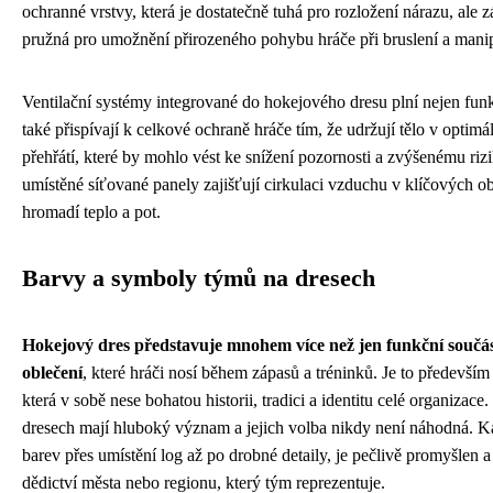
ochranné vrstvy, která je dostatečně tuhá pro rozložení nárazu, ale 
pružná pro umožnění přirozeného pohybu hráče při bruslení a manip
Ventilační systémy integrované do hokejového dresu plní nejen funk
také přispívají k celkové ochraně hráče tím, že udržují tělo v optimál
přehřátí, které by mohlo vést ke snížení pozornosti a zvýšenému riz
umístěné síťované panely zajišťují cirkulaci vzduchu v klíčových ob
hromadí teplo a pot.
Barvy a symboly týmů na dresech
Hokejový dres představuje mnohem více než jen funkční součá
oblečení
, které hráči nosí během zápasů a tréninků. Je to předevší
která v sobě nese bohatou historii, tradici a identitu celé organizac
dresech mají hluboký význam a jejich volba nikdy není náhodná. K
barev přes umístění log až po drobné detaily, je pečlivě promyšlen a 
dědictví města nebo regionu, který tým reprezentuje.