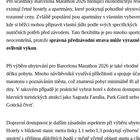
Pro účastníky Barcelona Marathon 2026 hledající ekonomičtější řeš
existují četné hostely a apartmány, které poskytují pohodlné ubytov
rozumné ceny. Zvláště populární jsou apartmány s vlastním vybave
kde si běžci mohou připravit vlastní jídlo podle svých specifických
nutričních potřeb před závodem. Tato flexibilita je pro mnoho sport
neocenitelná, protože
správná předzávodní strava může výrazně
ovlivnit výkon
.
Při výběru ubytování pro Barcelona Marathon 2026 je také vhodné 
délku pobytu. Mnoho návštěvníků využívá příležitosti a spojuje úča
maratonu s poznáváním města, což znamená pobyt minimálně tři až 
dny. V takovém případě je praktické vybrat hotel s dobrou dostupno
hlavních turistických atrakcí jako Sagrada Família, Park Güell nebo
Gotická čtvrť.
Dopravní dostupnost je dalším zásadním aspektem při výběru ubyto
Hotely v blízkosti stanic metra linky L1 nebo L3 poskytují
výborné
spojení s většinou důležitých bodů v městě
včetně oblasti startu a cíl