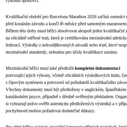
výkonní sportovci.
Kvalifikační období pro Barcelona Marathon 2026 začíná osmnáct 
před konáním závodu a končí tři měsíce před samotným maratonem
Během této doby musí běžci absolvovat alespoň jeden kvalifikační
na oficiálně měřené trati, která je certifikována mezinárodní atletick
federací.
Výsledky z nekvalifikovaných závodů nebo tratí, které nesp
mezinárodní standardy
, nebudou pro účely kvalifikace uznány.
Mezinárodní běžci musí také předložit
kompletní dokumentaci
potvrzující jejich výkony, včetně oficiálních výsledkových listin, č
s čipovým systémem a potvrzení od pořadatelů kvalifikačního závo
Všechny dokumenty musí být předloženy v anglickém, španělském
katalánském jazyce, případně s úředně ověřeným překladem. Organi
si vyhrazují právo ověřit autenticitu předložených výsledků a v příp
pochybností mohou požadovat dodatečné důkazy.
Pro elitní běžce existuje
speciální kategorie přímých pozvánek
, kter