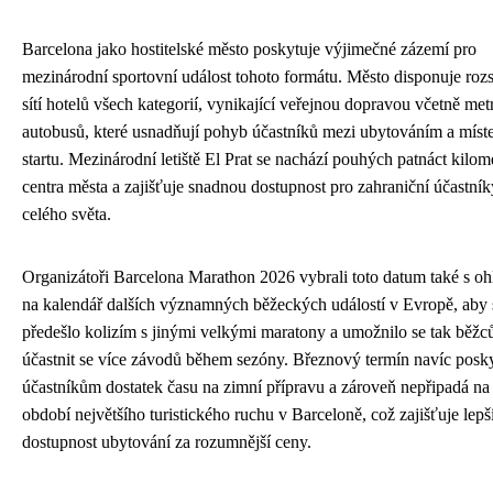
Barcelona jako hostitelské město poskytuje výjimečné zázemí pro
mezinárodní sportovní událost tohoto formátu. Město disponuje roz
sítí hotelů všech kategorií, vynikající veřejnou dopravou včetně met
autobusů, které usnadňují pohyb účastníků mezi ubytováním a mís
startu. Mezinárodní letiště El Prat se nachází pouhých patnáct kilom
centra města a zajišťuje snadnou dostupnost pro zahraniční účastník
celého světa.
Organizátoři Barcelona Marathon 2026 vybrali toto datum také s o
na kalendář dalších významných běžeckých událostí v Evropě, aby 
předešlo kolizím s jinými velkými maratony a umožnilo se tak běž
účastnit se více závodů během sezóny. Březnový termín navíc posk
účastníkům dostatek času na zimní přípravu a zároveň nepřipadá na
období největšího turistického ruchu v Barceloně, což zajišťuje lepš
dostupnost ubytování za rozumnější ceny.