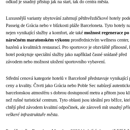
odkud je snadný přístup jak na start, tak do centra města.
Luxusnější varianty ubytování zahrnují pětihvězdičkové hotely pod
Passeig de Gràcia nebo v blízkosti pláže Barceloneta. Tyto hotely na
nejen vynikající služby a komfort, ale také
možnost regenerace po
náročném maratonském výkonu
prostřednictvím wellness center,
bazénů a kvalitních restaurací. Pro sportovce je obzvláště přínosné,
hotel poskytuje speciální služby jako například časné snídaně před
závodem nebo možnost uložení sportovního vybavení.
Střední cenová kategorie hotelů v Barceloně představuje vynikající
ceny a kvality. Čtvrti jako Gràcia nebo Poble Sec nabízejí autentick
barcelonskou atmosféru s dobrou dostupností metra a přitom jsou kl
než rušné turistické centrum. Tyto oblasti jsou ideální pro běžce, kte
chtějí před závodem kvalitní odpočinek, ale zároveň mít
snadný přís
veškeré infrastruktuře města
.