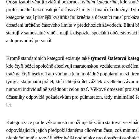
Organizátoři věnují zvláštní pozornost
elitním kategoriím
, kde soutě
profesionální běžci usilující o časové limity a finanční odměny. Tyto
kategorie mají přísnější kvalifikační kritéria a účastníci musí prokáza
dosažení určitého časového limitu v předchozích závodech. Elitní b
startují v samostatné vlně a mají k dispozici speciální občerstvovací 
a doprovodný personál.
Kromě standardních kategorií existuje také
týmová štafetová kateg
kde čtyři běžci společně absolvují maratonskou vzdálenost rozděle
tratě na čtyři úseky. Tato varianta je mimořádně populární mezi fir
týmy a skupinami přátel, kteří chtějí sdílet zážitek z velkého závodu
nutnosti individuálně zvládnout celou trať. Věkové omezení pro šta
účastníky odpovídá požadavkům pro půlmaraton, tedy minimálně še
let.
Kategorizace podle výkonnosti umožňuje běžcům startovat ve vlná
odpovídajících jejich předpokládanému cílovému času, což minimal
přeplnění tratě a vytváří příznivější podmínky pro dosažení osobníc