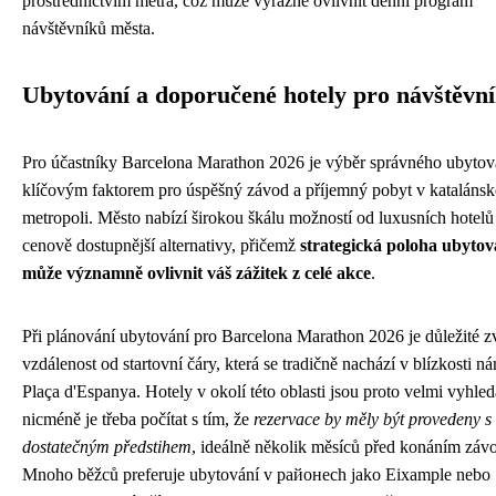
prostřednictvím metra, což může výrazně ovlivnit denní program
návštěvníků města.
Ubytování a doporučené hotely pro návštěvn
Pro účastníky Barcelona Marathon 2026 je výběr správného ubytov
klíčovým faktorem pro úspěšný závod a příjemný pobyt v katalánsk
metropoli. Město nabízí širokou škálu možností od luxusních hotelů
cenově dostupnější alternativy, přičemž
strategická poloha ubytov
může významně ovlivnit váš zážitek z celé akce
.
Při plánování ubytování pro Barcelona Marathon 2026 je důležité z
vzdálenost od startovní čáry, která se tradičně nachází v blízkosti ná
Plaça d'Espanya. Hotely v okolí této oblasti jsou proto velmi vyhle
nicméně je třeba počítat s tím, že
rezervace by měly být provedeny s
dostatečným předstihem
, ideálně několik měsíců před konáním záv
Mnoho běžců preferuje ubytování v районech jako Eixample nebo 