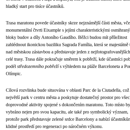
hladký start pro tisíce účastníků.
Trasa maratonu povede účastníky skrze nejznámější části města, vče
monumentální čtvrti Eixample s jejími charakteristickými osmihran
bloky budov a díly Antoního Gaudího. Běžci budou mít příležitost
zahlédnout ikonickou baziliku Sagrada Família, která se majestátně 
nad městskou zástavbou a představuje jeden z nejfotografovanějšíc
celé trasy. Trasa dále pokračuje směrem k pobřeží, kde účastníci po
podél
středozemního pobřeží
s výhledem na pláže Barceloneta a Por
Olímpic.
Cílová rozvlinka bude situována v oblasti Parc de la Ciutadella, což 
největší park v centru města a poskytuje dostatečný prostor pro vše
doprovodné aktivity spojené s dokončením maratonu. Toto místo by
vybráno nejen pro svou kapacitu, ale také pro symbolický význam,
protože park představuje zelené srdce Barcelony a nabízí účastníků
klidné prostředí pro regeneraci po náročném výkonu.