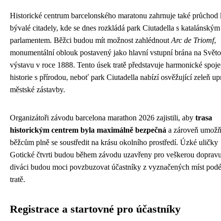
Historické centrum barcelonského maratonu zahrnuje také průchod
bývalé citadely, kde se dnes rozkládá park Ciutadella s katalánským
parlamentem. Běžci budou mít možnost zahlédnout
Arc de Triomf
,
monumentální oblouk postavený jako hlavní vstupní brána na Svět
výstavu v roce 1888. Tento úsek tratě představuje harmonické spoje
historie s přírodou, neboť park Ciutadella nabízí osvěžující zeleň up
městské zástavby.
Organizátoři závodu barcelona marathon 2026 zajistili, aby
trasa
historickým centrem byla maximálně bezpečná
a zároveň umožň
běžcům plně se soustředit na krásu okolního prostředí. Úzké uličky
Gotické čtvrti budou během závodu uzavřeny pro veškerou dopravu
diváci budou moci povzbuzovat účastníky z vyznačených míst podé
tratě.
Registrace a startovné pro účastníky