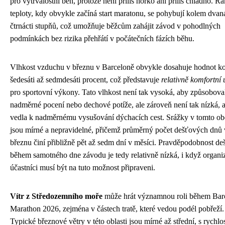
pro vytrvalostní běh, protože není příliš horko ani příliš chladno. Ra
teploty, kdy obvykle začíná start maratonu, se pohybují kolem dvaná
čtrnácti stupňů, což umožňuje běžcům zahájit závod v pohodlných
podmínkách bez rizika přehřátí v počátečních fázích běhu.
Vlhkost vzduchu v březnu v Barceloně obvykle dosahuje hodnot k
šedesáti až sedmdesáti procent, což představuje
relativně komfortní
pro sportovní výkony. Tato vlhkost není tak vysoká, aby způsobova
nadměrné pocení nebo dechové potíže, ale zároveň není tak nízká, 
vedla k nadměrnému vysušování dýchacích cest. Srážky v tomto ob
jsou mírné a nepravidelné, přičemž průměrný počet dešťových dnů 
březnu činí přibližně pět až sedm dní v měsíci. Pravděpodobnost de
během samotného dne závodu je tedy relativně nízká, i když organiz
účastníci musí být na tuto možnost připraveni.
Vítr z Středozemního moře
může hrát významnou roli během Bar
Marathon 2026, zejména v částech tratě, které vedou podél pobřeží.
Typické březnové větry v této oblasti jsou mírné až střední, s rychlos