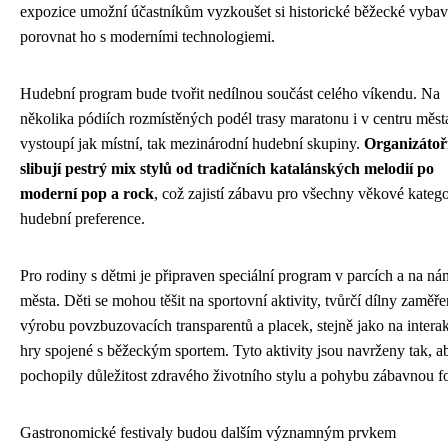
expozice umožní účastníkům vyzkoušet si historické běžecké vybav
porovnat ho s moderními technologiemi.
Hudební program bude tvořit nedílnou součást celého víkendu. Na
několika pódiích rozmístěných podél trasy maratonu i v centru měst
vystoupí jak místní, tak mezinárodní hudební skupiny.
Organizátoř
slibují pestrý mix stylů od tradičních katalánských melodií po
moderní pop a rock
, což zajistí zábavu pro všechny věkové katego
hudební preference.
Pro rodiny s dětmi je připraven speciální program v parcích a na ná
města. Děti se mohou těšit na sportovní aktivity, tvůrčí dílny zaměř
výrobu povzbuzovacích transparentů a placek, stejně jako na interak
hry spojené s běžeckým sportem. Tyto aktivity jsou navrženy tak, ab
pochopily důležitost zdravého životního stylu a pohybu zábavnou 
Gastronomické festivaly budou dalším významným prvkem