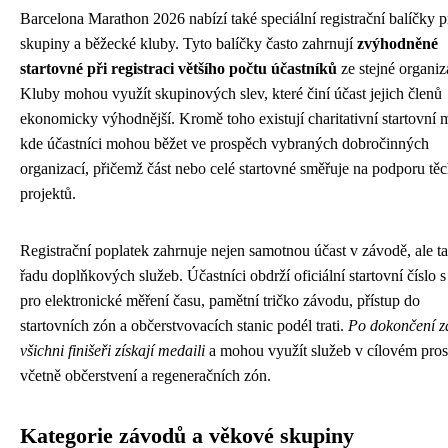
Barcelona Marathon 2026 nabízí také speciální registrační balíčky p
skupiny a běžecké kluby. Tyto balíčky často zahrnují
zvýhodněné
startovné při registraci většího počtu účastníků
ze stejné organiz
Kluby mohou využít skupinových slev, které činí účast jejich členů
ekonomicky výhodnější. Kromě toho existují charitativní startovní m
kde účastníci mohou běžet ve prospěch vybraných dobročinných
organizací, přičemž část nebo celé startovné směřuje na podporu těc
projektů.
Registrační poplatek zahrnuje nejen samotnou účast v závodě, ale t
řadu doplňkových služeb. Účastníci obdrží oficiální startovní číslo 
pro elektronické měření času, pamětní tričko závodu, přístup do
startovních zón a občerstvovacích stanic podél trati.
Po dokončení 
všichni finišeři získají medaili
a mohou využít služeb v cílovém pros
včetně občerstvení a regeneračních zón.
Kategorie závodů a věkové skupiny