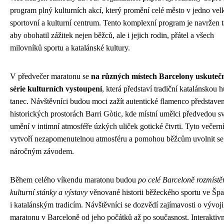
program plný kulturních akcí, který promění celé město v jedno vel
sportovní a kulturní centrum. Tento komplexní program je navržen t
aby obohatil zážitek nejen běžců, ale i jejich rodin, přátel a všech
milovníků sportu a katalánské kultury.
V předvečer maratonu se
na různých místech Barcelony uskuteč
série kulturních vystoupení
, která představí tradiční katalánskou 
tanec. Návštěvníci budou moci zažít autentické flamenco představen
historických prostorách Barri Gòtic, kde místní umělci předvedou s
umění v intimní atmosféře úzkých uliček gotické čtvrti. Tyto večern
vytvoří nezapomenutelnou atmosféru a pomohou běžcům uvolnit se
náročným závodem.
Během celého víkendu maratonu budou
po celé Barceloně rozmístě
kulturní stánky a výstavy
věnované historii běžeckého sportu ve Šp
i katalánským tradicím. Návštěvníci se dozvědí zajímavosti o vývoji
maratonu v Barceloně od jeho počátků až po současnost. Interaktivn