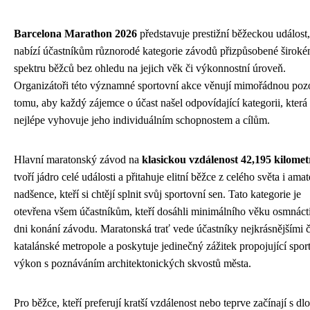
Barcelona Marathon 2026
představuje prestižní běžeckou událost,
nabízí účastníkům různorodé kategorie závodů přizpůsobené širok
spektru běžců bez ohledu na jejich věk či výkonnostní úroveň.
Organizátoři této významné sportovní akce věnují mimořádnou poz
tomu, aby každý zájemce o účast našel odpovídající kategorii, která
nejlépe vyhovuje jeho individuálním schopnostem a cílům.
Hlavní maratonský závod na
klasickou vzdálenost 42,195 kilome
tvoří jádro celé události a přitahuje elitní běžce z celého světa i ama
nadšence, kteří si chtějí splnit svůj sportovní sen. Tato kategorie je
otevřena všem účastníkům, kteří dosáhli minimálního věku osmnácti
dni konání závodu. Maratonská trať vede účastníky nejkrásnějšími 
katalánské metropole a poskytuje jedinečný zážitek propojující spor
výkon s poznáváním architektonických skvostů města.
Pro běžce, kteří preferují kratší vzdálenost nebo teprve začínají s d