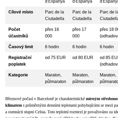
d'Espanya
d'Espanya
d'Espany
Cílové místo
Parc de la
Parc de la
Parc de l
Ciutadella
Ciutadella
Ciutadell
Počet
přes 16
přes 17
přes 18 0
účastníků
000
000
(odhadov
Časový limit
6 hodin
6 hodin
6 hodin
Registrační
od 75 EUR
od 80 EUR
od 85 E
poplatek
(odhadov
Kategorie
Maraton,
Maraton,
Maraton,
půlmaraton
půlmaraton
půlmarat
Březnové počasí v Barceloně je charakteristické
mírným středom
klimatem
s průměrnými denními teplotami pohybujícími se mezi pa
a osmnácti stupni Celsia. Toto teplotní rozmezí je považováno za id