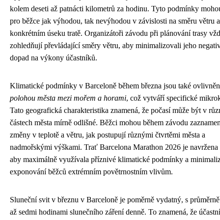
kolem deseti až patnácti kilometrů za hodinu. Tyto podmínky moho
pro běžce jak výhodou, tak nevýhodou v závislosti na směru větru a
konkrétním úseku tratě. Organizátoři závodu při plánování trasy vž
zohledňují převládající směry větru, aby minimalizovali jeho negati
dopad na výkony účastníků.
Klimatické podmínky v Barceloně během března jsou také ovlivně
polohou města mezi mořem a horami
, což vytváří specifické mikro
Tato geografická charakteristika znamená, že počasí může být v rů
částech města mírně odlišné. Běžci mohou během závodu zaznamen
změny v teplotě a větru, jak postupují různými čtvrtěmi města a
nadmořskými výškami. Trať Barcelona Marathon 2026 je navržena 
aby maximálně využívala příznivé klimatické podmínky a minimali
exponování běžců extrémním povětrnostním vlivům.
Sluneční svit v březnu v Barceloně je poměrně vydatný, s průměrně 
až sedmi hodinami slunečního záření denně. To znamená, že účastní