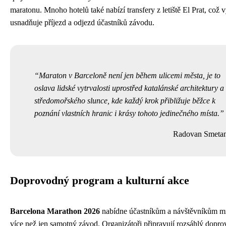
maratonu. Mnoho hotelů také nabízí transfery z letiště El Prat, což 
usnadňuje příjezd a odjezd účastníků závodu.
Maraton v Barceloně není jen během ulicemi města, je to
oslava lidské vytrvalosti uprostřed katalánské architektury a
středomořského slunce, kde každý krok přibližuje běžce k
poznání vlastních hranic i krásy tohoto jedinečného místa.
Radovan Smeta
Doprovodný program a kulturní akce
Barcelona Marathon 2026
nabídne účastníkům a návštěvníkům 
více než jen samotný závod. Organizátoři připravují rozsáhlý dopr