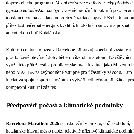
doprovodného programu.
Místní restaurace a food trucky představí
typickou katalánskou kuchyni
, včetně tradičních pokrmů jako pa a
tomàquet, crema catalana nebo různé variace tapas. Běžci tak budou
příležitost načerpat energii z kvalitních lokálních surovin a poznat
autentickou chuť Katalánska.
Kulturní centra a muzea v Barceloně připravují speciální výstavy a
prodloužené otevírací doby během víkendu maratonu. Návštěvníci
využít této příležitosti k prohlídce slavných institucí jako Muzeum P
nebo MACBA za zvýhodněné vstupné pro účastníky závodu. Tato
iniciativa spojuje sport s uměním a vytváří jedinečnou příležitost pro
komplexní kulturní zážitek.
Předpověď počasí a klimatické podmínky
Barcelona Marathon 2026
se uskuteční v březnu, což je období, 
katalánské hlavní město nabízí relativně příznivé klimatické podmí