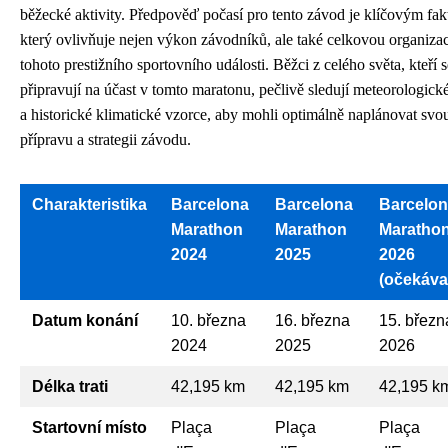
běžecké aktivity. Předpověď počasí pro tento závod je klíčovým fa
který ovlivňuje nejen výkon závodníků, ale také celkovou organizac
tohoto prestižního sportovního události. Běžci z celého světa, kteří s
připravují na účast v tomto maratonu, pečlivě sledují meteorologick
a historické klimatické vzorce, aby mohli optimálně naplánovat svo
přípravu a strategii závodu.
Charakteristika
Barcelona
Barcelona
Barcelo
Marathon
Marathon
Maratho
2024
2025
2026
(očekáva
Datum konání
10. března
16. března
15. březn
2024
2025
2026
Délka trati
42,195 km
42,195 km
42,195 k
Startovní místo
Plaça
Plaça
Plaça