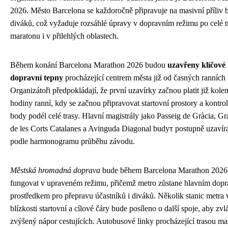
2026. Město Barcelona se každoročně připravuje na masivní příliv 
diváků, což vyžaduje rozsáhlé úpravy v dopravním režimu po celé t
maratonu i v přilehlých oblastech.
Během konání Barcelona Marathon 2026 budou
uzavřeny klíčové
dopravní tepny
procházející centrem města již od časných ranních
Organizátoři předpokládají, že první uzavírky začnou platit již kole
hodiny ranní, kdy se začnou připravovat startovní prostory a kontrol
body podél celé trasy. Hlavní magistrály jako Passeig de Gràcia, Gr
de les Corts Catalanes a Avinguda Diagonal budут postupně uzavír
podle harmonogramu průběhu závodu.
Městská hromadná doprava
bude během Barcelona Marathon 2026
fungovat v upraveném režimu, přičemž metro zůstane hlavním dop
prostředkem pro přepravu účastníků i diváků. Několik stanic metra 
blízkosti startovní a cílové čáry bude posíleno o další spoje, aby zvl
zvýšený nápor cestujících. Autobusové linky procházející trasou m