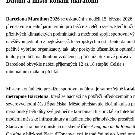
Datum a místo konání maratonu
Barcelona Marathon 2026
se uskuteční v neděli 15. března 2026,
představuje ideální jarní termín pro běžce z celého světa, kteří touží
příznivých klimatických podmínkách a možnosti spojit sportovní v
návštěvou jednoho z nejkrásnějších evropských měst. Tento datum 
pečlivě vybráno organizátory tak, aby poskytlo účastníkům optimál
teploty pro běh na dlouhou vzdálenost, přičemž březnové počasí v
Barceloně obvykle nabízí příjemných 12 až 18 stupňů Celsia s
minimálním rizikem přehřátí.
Místem konání této prestižní sportovní události je samozřejmě
kata
metropole Barcelona
, která se nachází na pobřeží Středozemního 
severovýchodní části Španělska. Město představuje ideální kulisu p
maratonský běh díky své jedinečné kombinaci historické architektur
moderní městské infrastruktury a nádherného přímořského prostředí
Startovní čára bude umístěna na slavné třídě
Avinguda de la Reina 
Cristina
v blízkosti Plaça d'Espanya, což je tradiční místo, které u