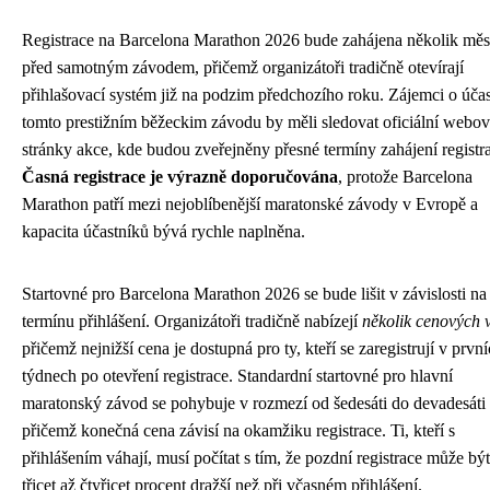
Registrace na Barcelona Marathon 2026 bude zahájena několik měs
před samotným závodem, přičemž organizátoři tradičně otevírají
přihlašovací systém již na podzim předchozího roku. Zájemci o účas
tomto prestižním běžeckim závodu by měli sledovat oficiální webo
stránky akce, kde budou zveřejněny přesné termíny zahájení registr
Časná registrace je výrazně doporučována
, protože Barcelona
Marathon patří mezi nejoblíbenější maratonské závody v Evropě a
kapacita účastníků bývá rychle naplněna.
Startovné pro Barcelona Marathon 2026 se bude lišit v závislosti na
termínu přihlášení. Organizátoři tradičně nabízejí
několik cenových 
přičemž nejnižší cena je dostupná pro ty, kteří se zaregistrují v prvn
týdnech po otevření registrace. Standardní startovné pro hlavní
maratonský závod se pohybuje v rozmezí od šedesáti do devadesáti 
přičemž konečná cena závisí na okamžiku registrace. Ti, kteří s
přihlášením váhají, musí počítat s tím, že pozdní registrace může být
třicet až čtyřicet procent dražší než při včasném přihlášení.