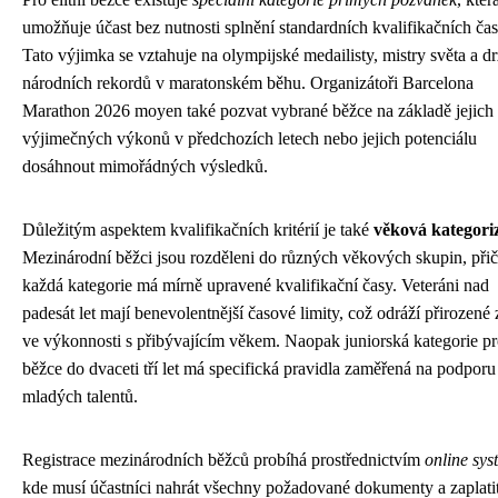
umožňuje účast bez nutnosti splnění standardních kvalifikačních čas
Tato výjimka se vztahuje na olympijské medailisty, mistry světa a dr
národních rekordů v maratonském běhu. Organizátoři Barcelona
Marathon 2026 moyen také pozvat vybrané běžce na základě jejich
výjimečných výkonů v předchozích letech nebo jejich potenciálu
dosáhnout mimořádných výsledků.
Důležitým aspektem kvalifikačních kritérií je také
věková kategori
Mezinárodní běžci jsou rozděleni do různých věkových skupin, při
každá kategorie má mírně upravené kvalifikační časy. Veteráni nad
padesát let mají benevolentnější časové limity, což odráží přirozen
ve výkonnosti s přibývajícím věkem. Naopak juniorská kategorie p
běžce do dvaceti tří let má specifická pravidla zaměřená na podporu
mladých talentů.
Registrace mezinárodních běžců probíhá prostřednictvím
online sy
kde musí účastníci nahrát všechny požadované dokumenty a zaplati