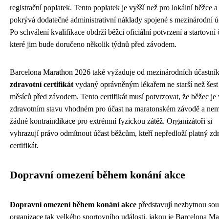
registrační poplatek. Tento poplatek je vyšší než pro lokální běžce a
pokrývá dodatečné administrativní náklady spojené s mezinárodní úč
Po schválení kvalifikace obdrží běžci oficiální potvrzení a startovní č
které jim bude doručeno několik týdnů před závodem.
Barcelona Marathon 2026 také vyžaduje od mezinárodních účastní
zdravotní certifikát
vydaný oprávněným lékařem ne starší než šest
měsíců před závodem. Tento certifikát musí potvrzovat, že běžec je
zdravotním stavu vhodném pro účast na maratonském závodě a ne
žádné kontraindikace pro extrémní fyzickou zátěž. Organizátoři si
vyhrazují právo odmítnout účast běžcům, kteří nepředloží platný zd
certifikát.
Dopravní omezení během konání akce
Dopravní omezení během konání akce
představují nezbytnou sou
organizace tak velkého sportovního události, jakou je Barcelona M