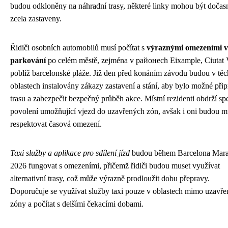
budou odkloněny na náhradní trasy, některé linky mohou být dočas
zcela zastaveny.
Řidiči osobních automobilů musí počítat s
výraznými omezeními v
parkování
po celém městě, zejména v районech Eixample, Ciutat V
poblíž barcelonské pláže. Již den před konáním závodu budou v těc
oblastech instalovány zákazy zastavení a stání, aby bylo možné přip
trasu a zabezpečit bezpečný průběh akce. Místní rezidenti obdrží spe
povolení umožňující vjezd do uzavřených zón, avšak i oni budou m
respektovat časová omezení.
Taxi služby a aplikace pro sdílení jízd
budou během Barcelona Mar
2026 fungovat s omezeními, přičemž řidiči budou muset využívat
alternativní trasy, což může výrazně prodloužit dobu přepravy.
Doporučuje se využívat služby taxi pouze v oblastech mimo uzavře
zóny a počítat s delšími čekacími dobami.