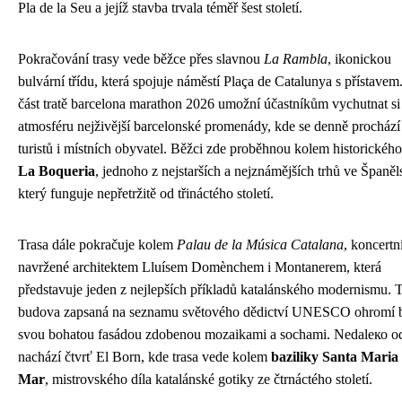
Pla de la Seu a jejíž stavba trvala téměř šest století.
Pokračování trasy vede běžce přes slavnou
La Rambla
, ikonickou
bulvární třídu, která spojuje náměstí Plaça de Catalunya s přístavem
část tratě barcelona marathon 2026 umožní účastníkům vychutnat si
atmosféru nejživější barcelonské promenády, kde se denně prochází 
turistů i místních obyvatel. Běžci zde proběhnou kolem historickéh
La Boqueria
, jednoho z nejstarších a nejznámějších trhů ve Španěl
který funguje nepřetržitě od třináctého století.
Trasa dále pokračuje kolem
Palau de la Música Catalana
, koncertn
navržené architektem Lluísem Domènchem i Montanerem, která
představuje jeden z nejlepších příkladů katalánského modernismu. 
budova zapsaná na seznamu světového dědictví UNESCO ohromí 
svou bohatou fasádou zdobenou mozaikami a sochami. Nedaleко od
nachází čtvrť El Born, kde trasa vede kolem
baziliky Santa Maria 
Mar
, mistrovského díla katalánské gotiky ze čtrnáctého století.