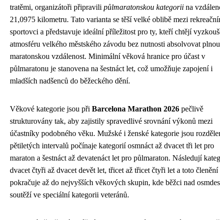
tratěmi, organizátoři připravili
půlmaratonskou kategorii
na vzdálen
21,0975 kilometru. Tato varianta se těší velké oblibě mezi rekreačn
sportovci a představuje ideální příležitost pro ty, kteří chtějí vyzkouš
atmosféru velkého městského závodu bez nutnosti absolvovat plnou
maratonskou vzdálenost. Minimální věková hranice pro účast v
půlmaratonu je stanovena na šestnáct let, což umožňuje zapojení i
mladších nadšenců do běžeckého dění.
Věkové kategorie jsou při
Barcelona Marathon 2026
pečlivě
strukturovány tak, aby zajistily spravedlivé srovnání výkonů mezi
účastníky podobného věku. Mužské i ženské kategorie jsou rozděle
pětiletých intervalů počínaje kategorií osmnáct až dvacet tři let pro
maraton a šestnáct až devatenáct let pro půlmaraton. Následují kateg
dvacet čtyři až dvacet devět let, třicet až třicet čtyři let a toto členění
pokračuje až do nejvyšších věkových skupin, kde běžci nad osmdesá
soutěží ve speciální kategorii veteránů.