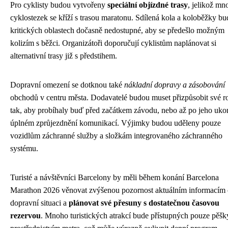
Pro cyklisty budou vytvořeny
speciální objízdné trasy
, jelikož mn
cyklostezek se kříží s trasou maratonu. Sdílená kola a koloběžky b
kritických oblastech dočasně nedostupné, aby se předešlo možným
kolizím s běžci. Organizátoři doporučují cyklistům naplánovat si
alternativní trasy již s předstihem.
Dopravní omezení se dotknou také
nákladní dopravy a zásobování
obchodů v centru města. Dodavatelé budou muset přizpůsobit své 
tak, aby probíhaly buď před začátkem závodu, nebo až po jeho uko
úplném zprůjezdnění komunikací. Výjimky budou uděleny pouze
vozidlům záchranné služby a složkám integrovaného záchranného
systému.
Turisté a návštěvníci Barcelony by měli během konání Barcelona
Marathon 2026 věnovat zvýšenou pozornost aktuálním informacím
dopravní situaci a
plánovat své přesuny s dostatečnou časovou
rezervou
. Mnoho turistických atrakcí bude přístupných pouze pěš