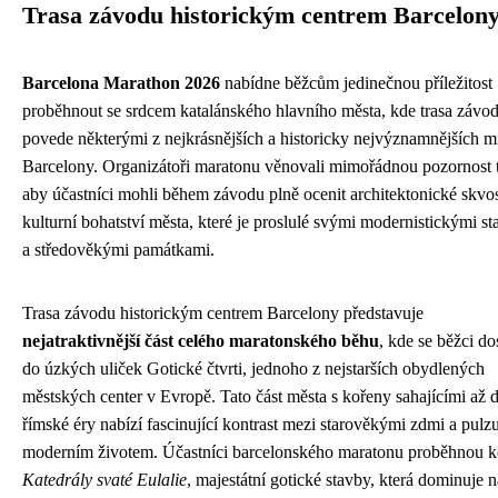
Trasa závodu historickým centrem Barcelon
Barcelona Marathon 2026
nabídne běžcům jedinečnou příležitost
proběhnout se srdcem katalánského hlavního města, kde trasa závo
povede některými z nejkrásnějších a historicky nejvýznamnějších mí
Barcelony. Organizátoři maratonu věnovali mimořádnou pozornost
aby účastníci mohli během závodu plně ocenit architektonické skvo
kulturní bohatství města, které je proslulé svými modernistickými s
a středověkými památkami.
Trasa závodu historickým centrem Barcelony představuje
nejatraktivnější část celého maratonského běhu
, kde se běžci d
do úzkých uliček Gotické čtvrti, jednoho z nejstarších obydlených
městských center v Evropě. Tato část města s kořeny sahajícími až 
římské éry nabízí fascinující kontrast mezi starověkými zdmi a pulz
moderním životem. Účastníci barcelonského maratonu proběhnou 
Katedrály svaté Eulalie
, majestátní gotické stavby, která dominuje 