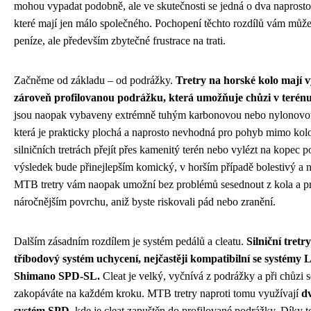
mohou vypadat podobně, ale ve skutečnosti se jedná o dva naprosto 
které mají jen málo společného. Pochopení těchto rozdílů vám může 
peníze, ale především zbytečné frustrace na trati.
Začněme od základu – od podrážky.
Tretry na horské kolo mají vý
zároveň profilovanou podrážku, která umožňuje chůzi v terénu
jsou naopak vybaveny extrémně tuhým karbonovou nebo nylonovo
která je prakticky plochá a naprosto nevhodná pro pohyb mimo kolo
silničních tretrách přejít přes kamenitý terén nebo vylézt na kopec po
výsledek bude přinejlepším komický, v horším případě bolestivý a 
MTB tretry vám naopak umožní bez problémů sesednout z kola a pro
náročnějším povrchu, aniž byste riskovali pád nebo zranění.
Dalším zásadním rozdílem je systém pedálů a cleatu.
Silniční tretr
tříbodový systém uchycení, nejčastěji kompatibilní se systémy
Shimano SPD-SL.
Cleat je velký, vyčnívá z podrážky a při chůzi s
zakopáváte na každém kroku. MTB tretry naproti tomu využívají
d
systém SPD
, kde je cleat zapuštěn do profilované podrážky. Díky 