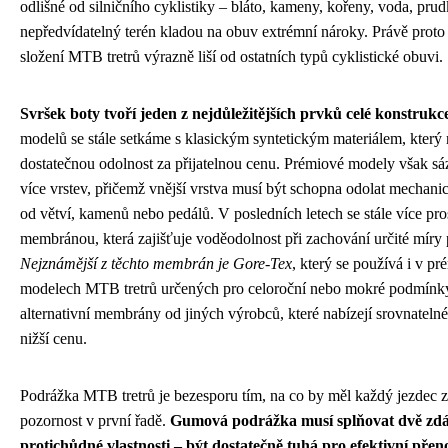
odlišné od silničního cyklistiky – bláto, kameny, kořeny, voda, pru
nepředvídatelný terén kladou na obuv extrémní nároky. Právě proto
složení MTB tretrů výrazně liší od ostatních typů cyklistické obuvi.
Svršek boty tvoří jeden z nejdůležitějších prvků celé konstrukc
modelů se stále setkáme s klasickým syntetickým materiálem, který 
dostatečnou odolnost za přijatelnou cenu. Prémiové modely však sá
více vrstev, přičemž vnější vrstva musí být schopna odolat mechan
od větví, kamenů nebo pedálů. V posledních letech se stále více pros
membránou, která zajišťuje voděodolnost při zachování určité míry 
Nejznámější z těchto membrán je Gore-Tex
, který se používá i v p
modelech MTB tretrů určených pro celoroční nebo mokré podmínky. 
alternativní membrány od jiných výrobců, které nabízejí srovnatelné 
nižší cenu.
Podrážka MTB tretrů je bezesporu tím, na co by měl každý jezdec 
pozornost v první řadě.
Gumová podrážka musí splňovat dvě zdá
protichůdné vlastnosti – být dostatečně tuhá pro efektivní přeno