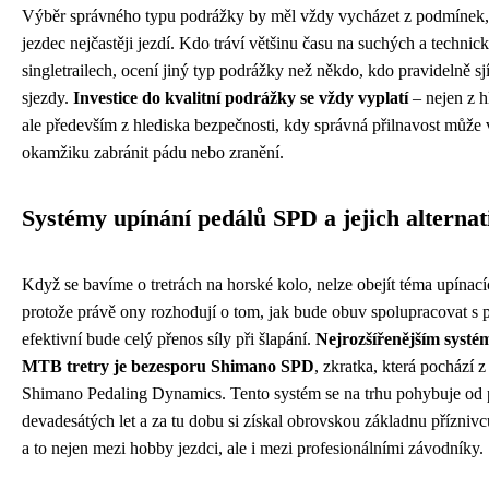
Výběr správného typu podrážky by měl vždy vycházet z podmínek,
jezdec nejčastěji jezdí. Kdo tráví většinu času na suchých a technic
singletrailech, ocení jiný typ podrážky než někdo, kdo pravidelně s
sjezdy.
Investice do kvalitní podrážky se vždy vyplatí
– nejen z h
ale především z hlediska bezpečnosti, kdy správná přilnavost může 
okamžiku zabránit pádu nebo zranění.
Systémy upínání pedálů SPD a jejich alternat
Když se bavíme o tretrách na horské kolo, nelze obejít téma upínac
protože právě ony rozhodují o tom, jak bude obuv spolupracovat s 
efektivní bude celý přenos síly při šlapání.
Nejrozšířenějším systé
MTB tretry je bezesporu Shimano SPD
, zkratka, která pochází 
Shimano Pedaling Dynamics. Tento systém se na trhu pohybuje od
devadesátých let a za tu dobu si získal obrovskou základnu příznivc
a to nejen mezi hobby jezdci, ale i mezi profesionálními závodníky.