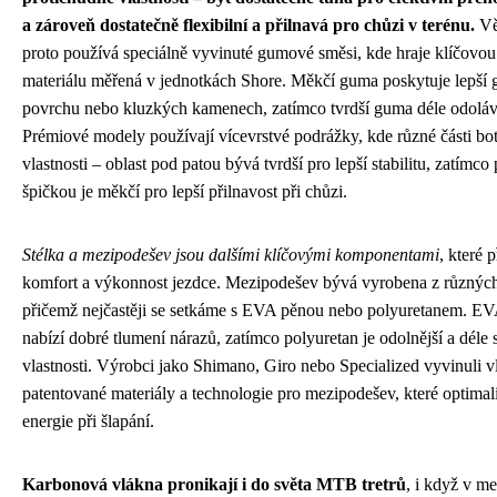
a zároveň dostatečně flexibilní a přilnavá pro chůzi v terénu.
Vě
proto používá speciálně vyvinuté gumové směsi, kde hraje klíčovou 
materiálu měřená v jednotkách Shore. Měkčí guma poskytuje lepší
povrchu nebo kluzkých kamenech, zatímco tvrdší guma déle odoláv
Prémiové modely používají vícevrstvé podrážky, kde různé části bo
vlastnosti – oblast pod patou bývá tvrdší pro lepší stabilitu, zatímco
špičkou je měkčí pro lepší přilnavost při chůzi.
Stélka a mezipodešev jsou dalšími klíčovými komponentami
, které 
komfort a výkonnost jezdce. Mezipodešev bývá vyrobena z různých
přičemž nejčastěji se setkáme s EVA pěnou nebo polyuretanem. EVA
nabízí dobré tlumení nárazů, zatímco polyuretan je odolnější a déle
vlastnosti. Výrobci jako Shimano, Giro nebo Specialized vyvinuli vl
patentované materiály a technologie pro mezipodešev, které optimal
energie při šlapání.
Karbonová vlákna pronikají i do světa MTB tretrů
, i když v me