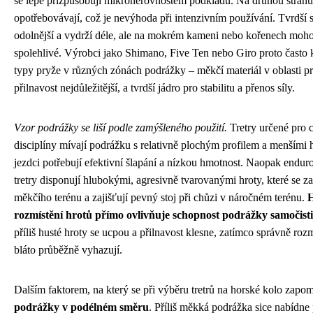
se lépe přizpůsobují mikronerovnostem podkladu. Na druhou stranu 
opotřebovávají, což je nevýhoda při intenzivním používání. Tvrdší 
odolnější a vydrží déle, ale na mokrém kameni nebo kořenech moh
spolehlivé. Výrobci jako Shimano, Five Ten nebo Giro proto často
typy pryže v různých zónách podrážky – měkčí materiál v oblasti prs
přilnavost nejdůležitější, a tvrdší jádro pro stabilitu a přenos síly.
Vzor podrážky se liší podle zamýšleného použití.
Tretry určené pro 
disciplíny mívají podrážku s relativně plochým profilem a menšími h
jezdci potřebují efektivní šlapání a nízkou hmotnost. Naopak endur
tretry disponují hlubokými, agresivně tvarovanými hroty, které se z
měkčího terénu a zajišťují pevný stoj při chůzi v náročném terénu.
H
rozmístění hrotů přímo ovlivňuje schopnost podrážky samočistit
příliš husté hroty se ucpou a přilnavost klesne, zatímco správně roz
bláto průběžně vyhazují.
Dalším faktorem, na který se při výběru tretrů na horské kolo zapom
podrážky v podélném směru
. Příliš měkká podrážka sice nabídne