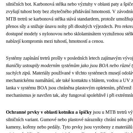
silničních bot. Karbonová stélka nebo výztuhy v oblasti paty a špič
zvyšují tuhost boty bez zbytečného přidávání hmotnosti. V závodn
MTB tretrů se karbonová stélka stává standardem, protože umožňuje
přenos síly a snižuje únavu nohy při dlouhých výjezdech. Pro rekre
dostupné modely s nylonovou nebo sklolaminátem vyztuženou stélk
nabízejí kompromis mezi tuhostí, hmotností a cenou.
Systémy zapínání tretrů prošly v posledních letech zajímavým výv
tkaničky ustoupily moderním systémům jako jsou BOA nebo různé t
suchých zipů.
Materiály používané v těchto systémech musejí odolá
mechanickému namáhání, ale také kontaktu s blátem, vodou a UV z
lanka v systému BOA jsou chráněna plastovým opletením, přičemž 
mechanismus je navržen tak, aby fungoval spolehlivě i při extrémní
Ochranné prvky v oblasti kotníku a špičky
jsou u MTB tretrů výr
silničních variant. Gumové nebo plastové nárazníky chrání nohu př
kameny, kořeny nebo pedály. Tyto prvky jsou vyrobeny z materiálů