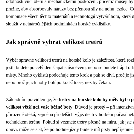
odolností vůči otěru a mechanickému poškození, přičemž musejí být
pružné, aby absorbovaly nárazy bez přenosu síly na nohu jezdce. C
kombinace všech těchto materiálů a technologií vytváří botu, která 
sloužit v nejnáročnějších podmínkách horské cyklistiky.
Jak správně vybrat velikost tretrů
Výběr správné velikosti tretrů na horské kolo je záležitost, která ro
jestli budete po celý den šlapat s úsměvem, nebo se budete trápit ot
místy. Mnoho cyklistů podceňuje tento krok a pak se diví, proč je j
nebo proč jejich nohy bolí po kratší trase, než by čekali.
Základním pravidlem je, že
tretry na horské kolo by měly být o p
velikost větší než vaše běžné boty
. Důvod je prostý – při intenzivn
přirozeně otéká, zejména při delších výjezdech v horkém počasí ne
technickém terénu. Pokud si vezmete tretry přesně na míru, jak jste z
obuvi, může se stát, že po hodině jízdy budete mít prsty nepříjemn