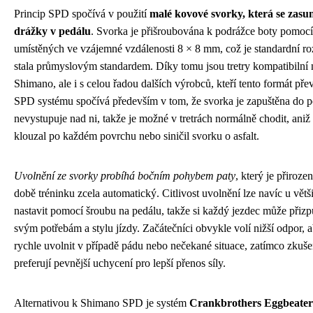
Princip SPD spočívá v použití
malé kovové svorky, která se zasun
drážky v pedálu
. Svorka je přišroubována k podrážce boty pomoc
umístěných ve vzájemné vzdálenosti 8 × 8 mm, což je standardní roz
stala průmyslovým standardem. Díky tomu jsou tretry kompatibilní 
Shimano, ale i s celou řadou dalších výrobců, kteří tento formát př
SPD systému spočívá především v tom, že svorka je zapuštěna do 
nevystupuje nad ni, takže je možné v tretrách normálně chodit, aniž
klouzal po každém povrchu nebo siničil svorku o asfalt.
Uvolnění ze svorky probíhá bočním pohybem paty
, který je přiroze
době tréninku zcela automatický. Citlivost uvolnění lze navíc u vě
nastavit pomocí šroubu na pedálu, takže si každý jezdec může přizp
svým potřebám a stylu jízdy. Začátečníci obvykle volí nižší odpor, 
rychle uvolnit v případě pádu nebo nečekané situace, zatímco zkušen
preferují pevnější uchycení pro lepší přenos síly.
Alternativou k Shimano SPD je systém
Crankbrothers Eggbeater