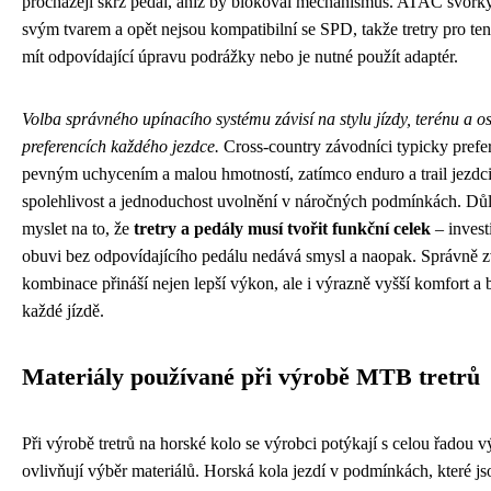
procházejí skrz pedál, aniž by blokoval mechanismus. ATAC svorky
svým tvarem a opět nejsou kompatibilní se SPD, takže tretry pro te
mít odpovídající úpravu podrážky nebo je nutné použít adaptér.
Volba správného upínacího systému závisí na stylu jízdy, terénu a o
preferencích každého jezdce.
Cross-country závodníci typicky prefer
pevným uchycením a malou hmotností, zatímco enduro a trail jezdci
spolehlivost a jednoduchost uvolnění v náročných podmínkách. Důle
myslet na to, že
tretry a pedály musí tvořit funkční celek
– invest
obuvi bez odpovídajícího pedálu nedává smysl a naopak. Správně 
kombinace přináší nejen lepší výkon, ale i výrazně vyšší komfort a
každé jízdě.
Materiály používané při výrobě MTB tretrů
Při výrobě tretrů na horské kolo se výrobci potýkají s celou řadou v
ovlivňují výběr materiálů. Horská kola jezdí v podmínkách, které js