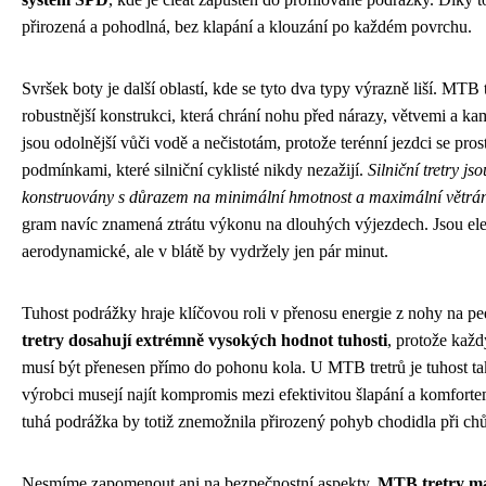
přirozená a pohodlná, bez klapání a klouzání po každém povrchu.
Svršek boty je další oblastí, kde se tyto dva typy výrazně liší. MTB 
robustnější konstrukci, která chrání nohu před nárazy, větvemi a ka
jsou odolnější vůči vodě a nečistotám, protože terénní jezdci se prost
podmínkami, které silniční cyklisté nikdy nezažijí.
Silniční tretry j
konstruovány s důrazem na minimální hmotnost a maximální větrá
gram navíc znamená ztrátu výkonu na dlouhých výjezdech. Jsou ele
aerodynamické, ale v blátě by vydržely jen pár minut.
Tuhost podrážky hraje klíčovou roli v přenosu energie z nohy na pe
tretry dosahují extrémně vysokých hodnot tuhosti
, protože kaž
musí být přenesen přímo do pohonu kola. U MTB tretrů je tuhost tak
výrobci musejí najít kompromis mezi efektivitou šlapání a komfortem 
tuhá podrážka by totiž znemožnila přirozený pohyb chodidla při chů
Nesmíme zapomenout ani na bezpečnostní aspekty.
MTB tretry ma