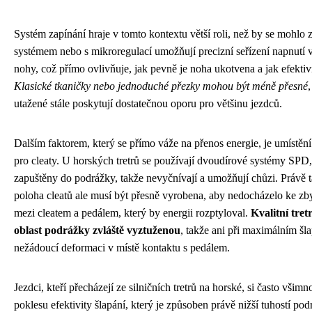
Systém zapínání hraje v tomto kontextu větší roli, než by se mohlo
systémem nebo s mikroregulací umožňují precizní seřízení napnutí
nohy, což přímo ovlivňuje, jak pevně je noha ukotvena a jak efektivn
Klasické tkaničky nebo jednoduché přezky mohou být méně přesné
utažené stále poskytují dostatečnou oporu pro většinu jezdců.
Dalším faktorem, který se přímo váže na přenos energie, je umístění
pro cleaty. U horských tretrů se používají dvoudírové systémy SPD,
zapuštěny do podrážky, takže nevyčnívají a umožňují chůzi. Právě t
poloha cleatů ale musí být přesně vyrobena, aby nedocházelo ke 
mezi cleatem a pedálem, který by energii rozptyloval.
Kvalitní tret
oblast podrážky zvláště vyztuženou
, takže ani při maximálním šl
nežádoucí deformaci v místě kontaktu s pedálem.
Jezdci, kteří přecházejí ze silničních tretrů na horské, si často všim
poklesu efektivity šlapání, který je způsoben právě nižší tuhostí po