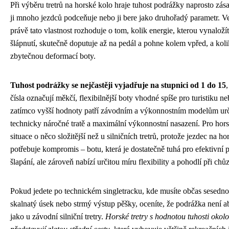
Při výběru tretrů na horské kolo hraje tuhost podrážky naprosto zásad
ji mnoho jezdců podceňuje nebo ji bere jako druhořadý parametr. Ve
právě tato vlastnost rozhoduje o tom, kolik energie, kterou vynaloží
šlápnutí, skutečně doputuje až na pedál a pohne kolem vpřed, a kolik
zbytečnou deformací boty.
Tuhost podrážky se nejčastěji vyjadřuje na stupnici od 1 do 15
čísla označují měkčí, flexibilnější boty vhodné spíše pro turistiku ne
zatímco vyšší hodnoty patří závodním a výkonnostním modelům u
technicky náročné tratě a maximální výkonnostní nasazení. Pro hors
situace o něco složitější než u silničních tretrů, protože jezdec na h
potřebuje kompromis – botu, která je dostatečně tuhá pro efektivní p
šlapání, ale zároveň nabízí určitou míru flexibility a pohodlí při chůz
Pokud jedete po technickém singletracku, kde musíte občas sesednout
skalnatý úsek nebo strmý výstup pěšky, oceníte, že podrážka není ab
jako u závodní silniční tretry.
Horské tretry s hodnotou tuhosti okolo