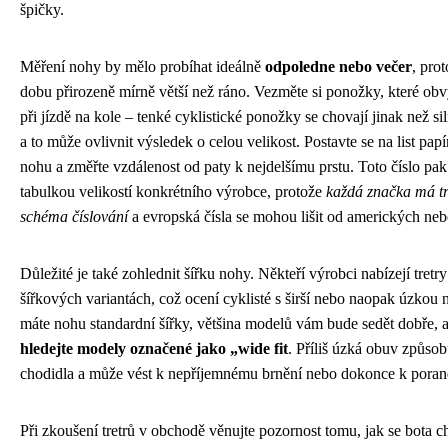
špičky.
Měření nohy by mělo probíhat ideálně
odpoledne nebo večer
, pro
dobu přirozeně mírně větší než ráno. Vezměte si ponožky, které ob
při jízdě na kole – tenké cyklistické ponožky se chovají jinak než sil
a to může ovlivnit výsledek o celou velikost. Postavte se na list papí
nohu a změřte vzdálenost od paty k nejdelšímu prstu. Toto číslo pak
tabulkou velikostí konkrétního výrobce, protože
každá značka má tr
schéma číslování
a evropská čísla se mohou lišit od amerických neb
Důležité je také zohlednit šířku nohy. Někteří výrobci nabízejí tretry
šířkových variantách, což ocení cyklisté s širší nebo naopak úzkou
máte nohu standardní šířky, většina modelů vám bude sedět dobře, 
hledejte modely označené jako „wide fit
. Příliš úzká obuv způsob
chodidla a může vést k nepříjemnému brnění nebo dokonce k poran
Při zkoušení tretrů v obchodě věnujte pozornost tomu, jak se bota ch