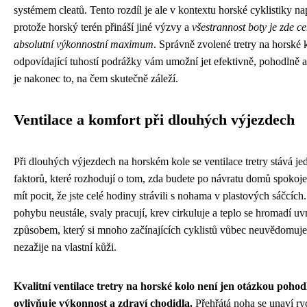
systémem cleatů. Tento rozdíl je ale v kontextu horské cyklistiky nap
protože horský terén přináší jiné výzvy a
všestrannost boty je zde ce
absolutní výkonnostní maximum
. Správně zvolené tretry na horské 
odpovídající tuhostí podrážky vám umožní jet efektivně, pohodlně a
je nakonec to, na čem skutečně záleží.
Ventilace a komfort při dlouhých výjezdech
Při dlouhých výjezdech na horském kole se ventilace tretry stává j
faktorů, které rozhodují o tom, zda budete po návratu domů spokoje
mít pocit, že jste celé hodiny strávili s nohama v plastových sáčcích
pohybu neustále, svaly pracují, krev cirkuluje a teplo se hromadí uv
způsobem, který si mnoho začínajících cyklistů vůbec neuvědomuje
nezažije na vlastní kůži.
Kvalitní ventilace tretry na horské kolo není jen otázkou pohodl
ovlivňuje výkonnost a zdraví chodidla.
Přehřátá noha se unaví ryc