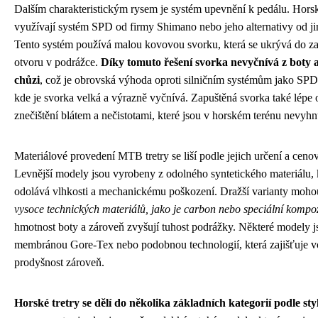
Dalším charakteristickým rysem je systém upevnění k pedálu. Horské
využívají systém SPD od firmy Shimano nebo jeho alternativy od j
Tento systém používá malou kovovou svorku, která se ukrývá do z
otvoru v podrážce.
Díky tomuto řešení svorka nevyčnívá z boty a
chůzi
, což je obrovská výhoda oproti silničním systémům jako SP
kde je svorka velká a výrazně vyčnívá. Zapuštěná svorka také lépe
znečištění blátem a nečistotami, které jsou v horském terénu nevyhn
Materiálové provedení MTB tretry se liší podle jejich určení a cenov
Levnější modely jsou vyrobeny z odolného syntetického materiálu, 
odolává vlhkosti a mechanickému poškození. Dražší varianty moho
vysoce technických materiálů, jako je carbon nebo speciální kompoz
hmotnost boty a zároveň zvyšují tuhost podrážky. Některé modely 
membránou Gore-Tex nebo podobnou technologií, která zajišťuje v
prodyšnost zároveň.
Horské tretry se dělí do několika základních kategorií podle styl