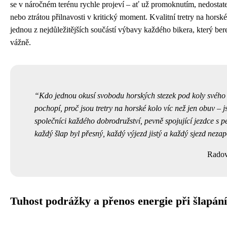
se v náročném terénu rychle projeví – ať už promoknutím, nedosta
nebo ztrátou přilnavosti v kritický moment. Kvalitní tretry na horské
jednou z nejdůležitějších součástí výbavy každého bikera, který bere
vážně.
Kdo jednou okusí svobodu horských stezek pod koly svého 
pochopí, proč jsou tretry na horské kolo víc než jen obuv – j
společníci každého dobrodružství, pevně spojující jezdce s 
každý šlap byl přesný, každý výjezd jistý a každý sjezd neza
Radov
Tuhost podrážky a přenos energie při šlapání