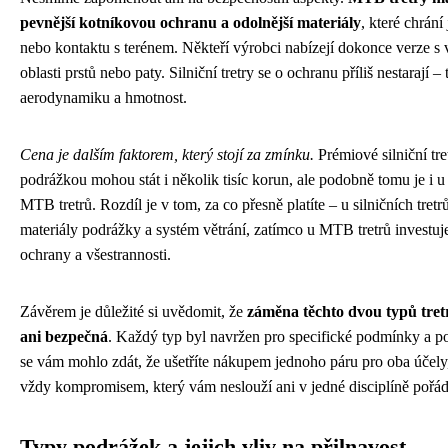
pevnější kotníkovou ochranu a odolnější materiály
, které chrání
nebo kontaktu s terénem. Někteří výrobci nabízejí dokonce verze s
oblasti prstů nebo paty. Silniční tretry se o ochranu příliš nestarají 
aerodynamiku a hmotnost.
Cena je dalším faktorem, který stojí za zmínku.
Prémiové silniční tr
podrážkou mohou stát i několik tisíc korun, ale podobně tomu je i 
MTB tretrů. Rozdíl je v tom, za co přesně platíte – u silničních tret
materiály podrážky a systém větrání, zatímco u MTB tretrů investuje
ochrany a všestrannosti.
Závěrem je důležité si uvědomit, že
záměna těchto dvou typů tre
ani bezpečná
. Každý typ byl navržen pro specifické podmínky a pou
se vám mohlo zdát, že ušetříte nákupem jednoho páru pro oba účely
vždy kompromisem, který vám neslouží ani v jedné disciplíně pořá
Typy podrážek a jejich vliv na přilnavost