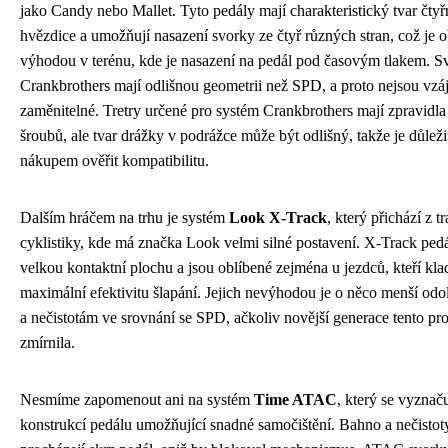
jako Candy nebo Mallet. Tyto pedály mají charakteristický tvar čty
hvězdice a umožňují nasazení svorky ze čtyř různých stran, což je 
výhodou v terénu, kde je nasazení na pedál pod časovým tlakem. S
Crankbrothers mají odlišnou geometrii než SPD, a proto nejsou vz
zaměnitelné. Tretry určené pro systém Crankbrothers mají zpravidla 
šroubů, ale tvar drážky v podrážce může být odlišný, takže je důleži
nákupem ověřit kompatibilitu.
Dalším hráčem na trhu je systém
Look X-Track
, který přichází z t
cyklistiky, kde má značka Look velmi silné postavení. X-Track pedá
velkou kontaktní plochu a jsou oblíbené zejména u jezdců, kteří kl
maximální efektivitu šlapání. Jejich nevýhodou je o něco menší odo
a nečistotám ve srovnání se SPD, ačkoliv novější generace tento p
zmírnila.
Nesmíme zapomenout ani na systém
Time ATAC
, který se vyznač
konstrukcí pedálu umožňující snadné samočištění. Bahno a nečistot