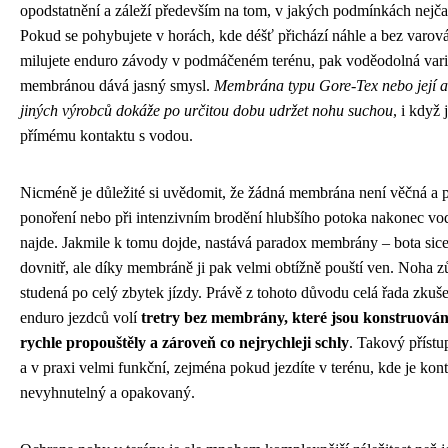
opodstatnění a záleží především na tom, v jakých podmínkách nejčast
Pokud se pohybujete v horách, kde déšť přichází náhle a bez varov
milujete enduro závody v podmáčeném terénu, pak voděodolná vari
membránou dává jasný smysl.
Membrána typu Gore-Tex nebo její al
jiných výrobců dokáže po určitou dobu udržet nohu suchou
, i když
přímému kontaktu s vodou.
Nicméně je důležité si uvědomit, že žádná membrána není věčná a p
ponoření nebo při intenzivním brodění hlubšího potoka nakonec vod
najde. Jakmile k tomu dojde, nastává paradox membrány – bota sice
dovnitř, ale díky membráně ji pak velmi obtížně pouští ven. Noha 
studená po celý zbytek jízdy. Právě z tohoto důvodu celá řada zkuš
enduro jezdců volí
tretry bez membrány, které jsou konstruován
rychle propouštěly a zároveň co nejrychleji schly
. Takový přístu
a v praxi velmi funkční, zejména pokud jezdíte v terénu, kde je kon
nevyhnutelný a opakovaný.