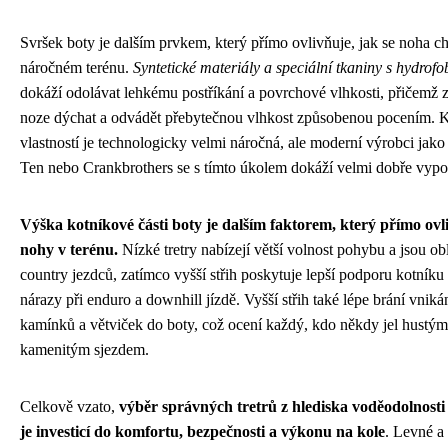
Svršek boty je dalším prvkem, který přímo ovlivňuje, jak se noha 
náročném terénu.
Syntetické materiály a speciální tkaniny s hydrof
dokáží odolávat lehkému postříkání a povrchové vlhkosti, přičemž
noze dýchat a odvádět přebytečnou vlhkost způsobenou pocením. 
vlastností je technologicky velmi náročná, ale moderní výrobci jak
Ten nebo Crankbrothers se s tímto úkolem dokáží velmi dobře vypo
Výška kotníkové části boty je dalším faktorem, který přímo ov
nohy v terénu.
Nízké tretry nabízejí větší volnost pohybu a jsou ob
country jezdců, zatímco vyšší střih poskytuje lepší podporu kotníku
nárazy při enduro a downhill jízdě. Vyšší střih také lépe brání vnikán
kamínků a větviček do boty, což ocení každý, kdo někdy jel hustý
kamenitým sjezdem.
Celkově vzato,
výběr správných tretrů z hlediska voděodolnost
je investicí do komfortu, bezpečnosti a výkonu na kole
. Levné a 