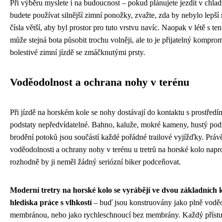
Při výběru myslete i na budoucnost – pokud plánujete jezdit v chlad
budete používat silnější zimní ponožky, zvažte, zda by nebylo lepší m
čísla větší, aby byl prostor pro tuto vrstvu navíc. Naopak v létě s 
může stejná bota působit trochu volněji, ale to je přijatelný komprom
bolestivé zimní jízdě se zmáčknutými prsty.
Voděodolnost a ochrana nohy v terénu
Při jízdě na horském kole se nohy dostávají do kontaktu s prostředím
podstaty nepředvídatelné. Bahno, kaluže, mokré kameny, hustý pod
brodění potoků jsou součástí každé pořádné trailové vyjížďky. Právě
voděodolnosti a ochrany nohy v terénu u tretrů na horské kolo napr
rozhodně by ji neměl žádný seriózní biker podceňovat.
Moderní tretry na horské kolo se vyrábějí ve dvou základních k
hlediska práce s vlhkostí
– buď jsou konstruovány jako plně vodě
membránou, nebo jako rychleschnoucí bez membrány. Každý přístu