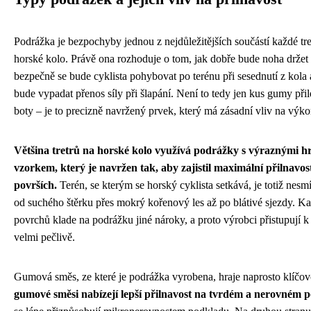
Podrážka je bezpochyby jednou z nejdůležitějších součástí každé tre
horské kolo. Právě ona rozhoduje o tom, jak dobře bude noha držet 
bezpečně se bude cyklista pohybovat po terénu při sesednutí z kola 
bude vypadat přenos síly při šlapání. Není to tedy jen kus gumy př
boty – je to precizně navržený prvek, který má zásadní vliv na výko
Většina tretrů na horské kolo využívá podrážky s výraznými h
vzorkem, který je navržen tak, aby zajistil maximální přilnavo
površích.
Terén, se kterým se horský cyklista setkává, je totiž nesm
od suchého štěrku přes mokrý kořenový les až po blátivé sjezdy. Ka
povrchů klade na podrážku jiné nároky, a proto výrobci přistupují k
velmi pečlivě.
Gumová směs, ze které je podrážka vyrobena, hraje naprosto klíčov
gumové směsi nabízejí lepší přilnavost na tvrdém a nerovném 