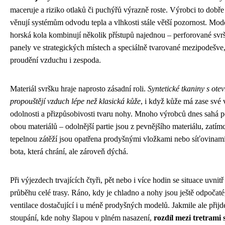
maceruje a riziko otlaků či puchýřů výrazně roste. Výrobci to dobře 
věnují systémům odvodu tepla a vlhkosti stále větší pozornost. Mode
horská kola kombinují několik přístupů najednou – perforované svr
panely ve strategických místech a speciálně tvarované mezipodešve
proudění vzduchu i zespoda.
Materiál svršku hraje naprosto zásadní roli.
Syntetické tkaniny s ote
propouštějí vzduch lépe než klasická kůže
, i když kůže má zase své
odolnosti a přizpůsobivosti tvaru nohy. Mnoho výrobců dnes sahá 
obou materiálů – odolnější partie jsou z pevnějšího materiálu, zatímc
tepelnou zátěží jsou opatřena prodyšnými vložkami nebo síťovinam
bota, která chrání, ale zároveň dýchá.
Při výjezdech trvajících čtyři, pět nebo i více hodin se situace uvnitř
průběhu celé trasy. Ráno, kdy je chladno a nohy jsou ještě odpočat
ventilace dostačující i u méně prodyšných modelů. Jakmile ale přijd
stoupání, kde nohy šlapou v plném nasazení,
rozdíl mezi tretrami