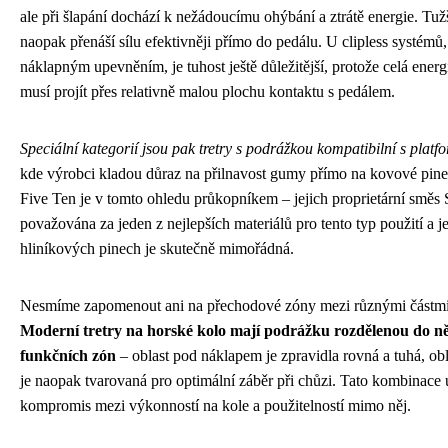
ale při šlapání dochází k nežádoucímu ohýbání a ztrátě energie. Tuž
naopak přenáší sílu efektivněji přímo do pedálu. U clipless systémů, 
náklapným upevněním, je tuhost ještě důležitější, protože celá energ
musí projít přes relativně malou plochu kontaktu s pedálem.
Speciální kategorií jsou pak tretry s podrážkou kompatibilní s plat
kde výrobci kladou důraz na přilnavost gumy přímo na kovové pine
Five Ten je v tomto ohledu průkopníkem – jejich proprietární směs 
považována za jeden z nejlepších materiálů pro tento typ použití a je
hliníkových pinech je skutečně mimořádná.
Nesmíme zapomenout ani na přechodové zóny mezi různými částmi
Moderní tretry na horské kolo mají podrážku rozdělenou do n
funkčních zón
– oblast pod náklapem je zpravidla rovná a tuhá, obl
je naopak tvarovaná pro optimální záběr při chůzi. Tato kombinace
kompromis mezi výkonností na kole a použitelností mimo něj.