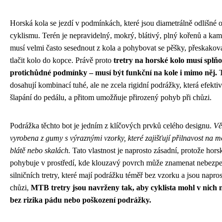
Horská kola se jezdí v podmínkách, které jsou diametrálně odlišné o
cyklismu. Terén je nepravidelný, mokrý, blátivý, plný kořenů a kam
musí velmi často sesednout z kola a pohybovat se pěšky, přeskakov
tlačit kolo do kopce. Právě proto
tretry na horské kolo musí splňo
protichůdné podmínky – musí být funkční na kole i mimo něj.
T
dosahují kombinací tuhé, ale ne zcela rigidní podrážky, která efektiv
šlapání do pedálu, a přitom umožňuje přirozený pohyb při chůzi.
Podrážka těchto bot je jedním z klíčových prvků celého designu.
Vě
vyrobena z gumy s výraznými vzorky, které zajišťují přilnavost na 
blátě nebo skalách.
Tato vlastnost je naprosto zásadní, protože horsk
pohybuje v prostředí, kde klouzavý povrch může znamenat nebezpeč
silničních tretry, které mají podrážku téměř bez vzorku a jsou napr
chůzi,
MTB tretry jsou navrženy tak, aby cyklista mohl v nich 
bez rizika pádu nebo poškození podrážky.