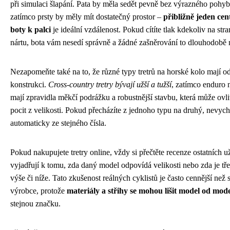
při simulaci šlapání. Pata by měla sedět pevně bez výrazného pohyb
zatímco prsty by měly mít dostatečný prostor –
přibližně jeden cen
boty k palci
je ideální vzdálenost. Pokud cítíte tlak kdekoliv na st
nártu, bota vám nesedí správně a žádné zašněrování to dlouhodobě 
Nezapomeňte také na to, že různé typy tretrů na horské kolo mají o
konstrukci.
Cross-country tretry bývají užší a tužší
, zatímco enduro n
mají zpravidla měkčí podrážku a robustnější stavbu, která může ovli
pocit z velikosti. Pokud přecházíte z jednoho typu na druhý, nevych
automaticky ze stejného čísla.
Pokud nakupujete tretry online, vždy si přečtěte recenze ostatních už
vyjadřují k tomu, zda daný model odpovídá velikosti nebo zda je tře
výše či níže. Tato zkušenost reálných cyklistů je často cennější než
výrobce, protože
materiály a střihy se mohou lišit model od mod
stejnou značku.