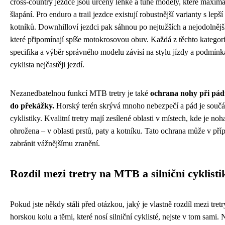
cross-country jezdce jsou určeny lehké a tuhé modely, které maximal
šlapání. Pro enduro a trail jezdce existují robustnější varianty s lepš
kotníků. Downhilloví jezdci pak sáhnou po nejtužších a nejodolněj
které připomínají spíše motokrosovou obuv. Každá z těchto kategor
specifika a výběr správného modelu závisí na stylu jízdy a podmínk
cyklista nejčastěji jezdí.
Nezanedbatelnou funkcí MTB tretry je také
ochrana nohy při pá
do překážky.
Horský terén skrývá mnoho nebezpečí a pád je součás
cyklistiky. Kvalitní tretry mají zesílené oblasti v místech, kde je noh
ohrožena – v oblasti prstů, paty a kotníku. Tato ochrana může v př
zabránit vážnějšímu zranění.
Rozdíl mezi tretry na MTB a silniční cyklisti
Pokud jste někdy stáli před otázkou, jaký je vlastně rozdíl mezi tret
horskou kolu a těmi, které nosí silniční cyklisté, nejste v tom sami.