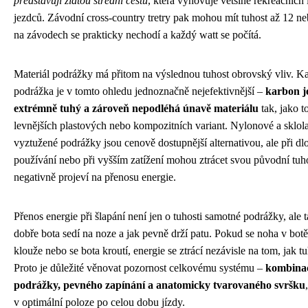
představují zlatou střední cestu
, která vyhovuje většině rekreačních 
jezdců. Závodní cross-country tretry pak mohou mít tuhost až 12 ne
na závodech se prakticky nechodí a každý watt se počítá.
Materiál podrážky má přitom na výslednou tuhost obrovský vliv. 
podrážka je v tomto ohledu jednoznačně nejefektivnější –
karbon j
extrémně tuhý a zároveň nepodléhá únavě materiálu
tak, jako t
levnějších plastových nebo kompozitních variant. Nylonové a sklo
vyztužené podrážky jsou cenově dostupnější alternativou, ale při 
používání nebo při vyšším zatížení mohou ztrácet svou původní tuho
negativně projeví na přenosu energie.
Přenos energie při šlapání není jen o tuhosti samotné podrážky, ale 
dobře bota sedí na noze a jak pevně drží patu. Pokud se noha v bot
klouže nebo se bota kroutí, energie se ztrácí nezávisle na tom, jak t
Proto je důležité věnovat pozornost celkovému systému –
kombinac
podrážky, pevného zapínání a anatomicky tvarovaného svršku
v optimální poloze po celou dobu jízdy.