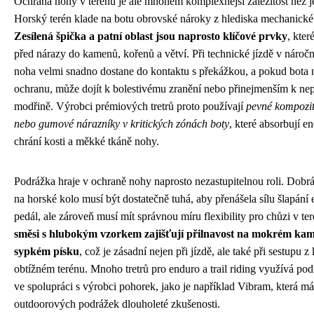
Ochrana nohy v terénu je ale mnohem komplexnější záležitost než j
Horský terén klade na botu obrovské nároky z hlediska mechanické 
Zesílená špička a patní oblast jsou naprosto klíčové prvky
, kter
před nárazy do kamenů, kořenů a větví. Při technické jízdě v nároč
noha velmi snadno dostane do kontaktu s překážkou, a pokud bota
ochranu, může dojít k bolestivému zranění nebo přinejmenším k n
modřině. Výrobci prémiových tretrů proto používají
pevné kompozit
nebo gumové nárazníky v kritických zónách boty
, které absorbují en
chrání kosti a měkké tkáně nohy.
Podrážka hraje v ochraně nohy naprosto nezastupitelnou roli. Dobrá
na horské kolo musí být dostatečně tuhá, aby přenášela sílu šlapání 
pedál, ale zároveň musí mít správnou míru flexibility pro chůzi v te
směsi s hlubokým vzorkem zajišťují přilnavost na mokrém kame
sypkém písku
, což je zásadní nejen při jízdě, ale také při sestupu z
obtížném terénu. Mnoho tretrů pro enduro a trail riding využívá po
ve spolupráci s výrobci pohorek, jako je například Vibram, která m
outdoorových podrážek dlouholeté zkušenosti.