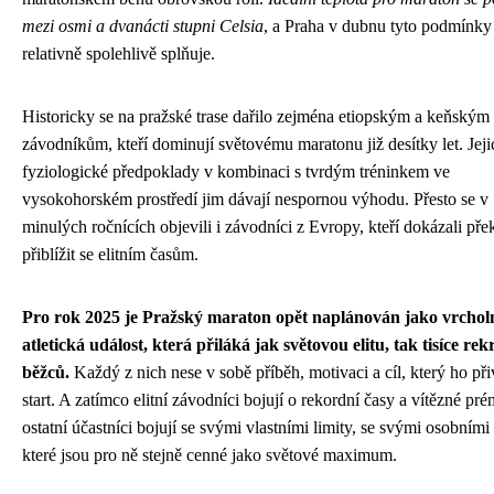
mezi osmi a dvanácti stupni Celsia
, a Praha v dubnu tyto podmínky
relativně spolehlivě splňuje.
Historicky se na pražské trase dařilo zejména etiopským a keňským
závodníkům, kteří dominují světovému maratonu již desítky let. Jeji
fyziologické předpoklady v kombinaci s tvrdým tréninkem ve
vysokohorském prostředí jim dávají nespornou výhodu. Přesto se v
minulých ročnících objevili i závodníci z Evropy, kteří dokázali pře
přiblížit se elitním časům.
Pro rok 2025 je Pražský maraton opět naplánován jako vrchol
atletická událost, která přiláká jak světovou elitu, tak tisíce re
běžců.
Každý z nich nese v sobě příběh, motivaci a cíl, který ho při
start. A zatímco elitní závodníci bojují o rekordní časy a vítězné pré
ostatní účastníci bojují se svými vlastními limity, se svými osobními
které jsou pro ně stejně cenné jako světové maximum.