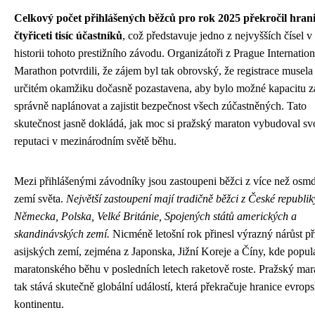
Celkový počet přihlášených běžců pro rok 2025 překročil hrani
čtyřiceti tisíc účastníků
, což představuje jedno z nejvyšších čísel v
historii tohoto prestižního závodu. Organizátoři z Prague Internation
Marathon potvrdili, že zájem byl tak obrovský, že registrace musela
určitém okamžiku dočasně pozastavena, aby bylo možné kapacitu 
správně naplánovat a zajistit bezpečnost všech zúčastněných. Tato
skutečnost jasně dokládá, jak moc si pražský maraton vybudoval sv
reputaci v mezinárodním světě běhu.
Mezi přihlášenými závodníky jsou zastoupeni běžci z více než osmd
zemí světa.
Největší zastoupení mají tradičně běžci z České republik
Německa, Polska, Velké Británie, Spojených států amerických a
skandinávských zemí.
Nicméně letošní rok přinesl výrazný nárůst př
asijských zemí, zejména z Japonska, Jižní Koreje a Číny, kde popula
maratonského běhu v posledních letech raketově roste. Pražský mar
tak stává skutečně globální událostí, která překračuje hranice evrop
kontinentu.