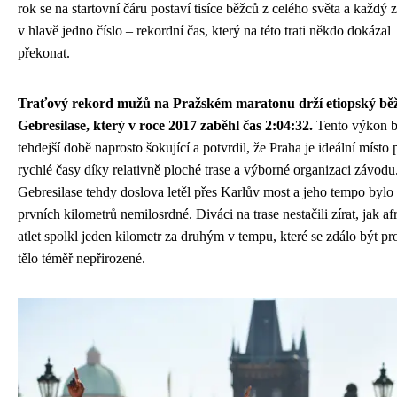
rok se na startovní čáru postaví tisíce běžců z celého světa a každý 
v hlavě jedno číslo – rekordní čas, který na této trati někdo dokázal
překonat.
Traťový rekord mužů na Pražském maratonu drží etiopský bě
Gebresilase, který v roce 2017 zaběhl čas 2:04:32.
Tento výkon b
tehdejší době naprosto šokující a potvrdil, že Praha je ideální místo 
rychlé časy díky relativně ploché trase a výborné organizaci závodu
Gebresilase tehdy doslova letěl přes Karlův most a jeho tempo bylo
prvních kilometrů nemilosrdné. Diváci na trase nestačili zírat, jak af
atlet spolkl jeden kilometr za druhým v tempu, které se zdálo být pr
tělo téměř nepřirozené.