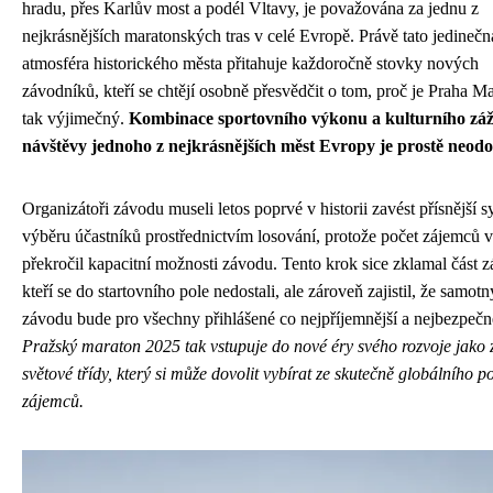
hradu, přes Karlův most a podél Vltavy, je považována za jednu z
nejkrásnějších maratonských tras v celé Evropě. Právě tato jedinečn
atmosféra historického města přitahuje každoročně stovky nových
závodníků, kteří se chtějí osobně přesvědčit o tom, proč je Praha M
tak výjimečný.
Kombinace sportovního výkonu a kulturního záž
návštěvy jednoho z nejkrásnějších měst Evropy je prostě neodo
Organizátoři závodu museli letos poprvé v historii zavést přísnější 
výběru účastníků prostřednictvím losování, protože počet zájemců 
překročil kapacitní možnosti závodu. Tento krok sice zklamal část 
kteří se do startovního pole nedostali, ale zároveň zajistil, že samot
závodu bude pro všechny přihlášené co nejpříjemnější a nejbezpečně
Pražský maraton 2025 tak vstupuje do nové éry svého rozvoje jako
světové třídy, který si může dovolit vybírat ze skutečně globálního p
zájemců.