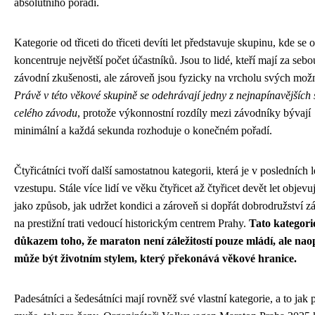
absolutního pořadí.
Kategorie od třiceti do třiceti devíti let představuje skupinu, kde se
koncentruje největší počet účastníků. Jsou to lidé, kteří mají za sebo
závodní zkušenosti, ale zároveň jsou fyzicky na vrcholu svých možn
Právě v této věkové skupině se odehrávají jedny z nejnapínavějších
celého závodu
, protože výkonnostní rozdíly mezi závodníky bývají
minimální a každá sekunda rozhoduje o konečném pořadí.
Čtyřicátníci tvoří další samostatnou kategorii, která je v posledních 
vzestupu. Stále více lidí ve věku čtyřicet až čtyřicet devět let objevu
jako způsob, jak udržet kondici a zároveň si dopřát dobrodružství z
na prestižní trati vedoucí historickým centrem Prahy.
Tato kategorie
důkazem toho, že maraton není záležitostí pouze mládí, ale na
může být životním stylem, který překonává věkové hranice.
Padesátníci a šedesátníci mají rovněž své vlastní kategorie, a to jak 