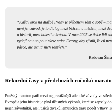
Každý krok na dlažbě Prahy je příběhem sám o sobě – ma
není jen závod, je to dialog mezi běžcem a městem, mezi d
a historií, mezi bolestí a krásou. V roce 2025 se tisíce lidí z
vydají na tuto pouť skrze srdce Evropy, aby zjistili, že cíl nen
pásce, ale uvnitř nich samých.
Radovan Šimá
Rekordní časy z předchozích ročníků marat
Pražský maraton patří mezi nejprestižnější atletické závody ve střed
Evropě a jeho historie je plná úžasných výkonů, které se zapsaly do
nejen závodníků, ale i tisíců diváků lemujících trasu podél Vltavy.