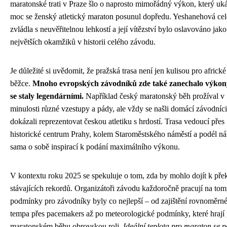
maratonské trati v Praze šlo o naprosto mimořádný výkon, který uká
moc se ženský atletický maraton posunul dopředu. Yeshanehová cel
zvládla s neuvěřitelnou lehkostí a její vítězství bylo oslavováno jako
největších okamžiků v historii celého závodu.
Je důležité si uvědomit, že pražská trasa není jen kulisou pro africké 
běžce.
Mnoho evropských závodníků zde také zanechalo výkony
se staly legendárními.
Například český maratonský běh prožíval v
minulosti různé vzestupy a pády, ale vždy se našli domácí závodníci,
dokázali reprezentovat českou atletiku s hrdostí. Trasa vedoucí přes
historické centrum Prahy, kolem Staroměstského náměstí a podél náb
sama o sobě inspirací k podání maximálního výkonu.
V kontextu roku 2025 se spekuluje o tom, zda by mohlo dojít k pře
stávajících rekordů. Organizátoři závodu každoročně pracují na tom
podmínky pro závodníky byly co nejlepší – od zajištění rovnoměrn
tempa přes pacemakers až po meteorologické podmínky, které hrají 
maratonském běhu obrovskou roli.
Ideální teplota pro maraton se 