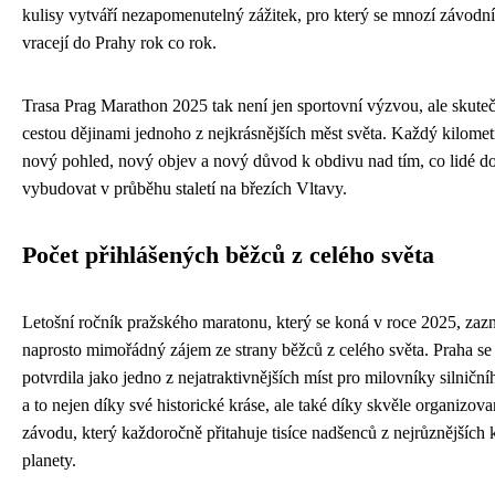
kulisy vytváří nezapomenutelný zážitek, pro který se mnozí závodní
vracejí do Prahy rok co rok.
Trasa Prag Marathon 2025 tak není jen sportovní výzvou, ale skute
cestou dějinami jednoho z nejkrásnějších měst světa. Každý kilometr
nový pohled, nový objev a nový důvod k obdivu nad tím, co lidé do
vybudovat v průběhu staletí na březích Vltavy.
Počet přihlášených běžců z celého světa
Letošní ročník pražského maratonu, který se koná v roce 2025, za
naprosto mimořádný zájem ze strany běžců z celého světa. Praha se
potvrdila jako jedno z nejatraktivnějších míst pro milovníky silničn
a to nejen díky své historické kráse, ale také díky skvěle organizo
závodu, který každoročně přitahuje tisíce nadšenců z nejrůznějších 
planety.