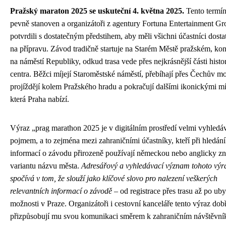
Pražský maraton 2025 se uskuteční 4. května 2025.
Tento termín
pevně stanoven a organizátoři z agentury Fortuna Entertainment Gr
potvrdili s dostatečným předstihem, aby měli všichni účastníci dosta
na přípravu. Závod tradičně startuje na Starém Městě pražském, ko
na náměstí Republiky, odkud trasa vede přes nejkrásnější části histo
centra. Běžci míjejí Staroměstské náměstí, přebíhají přes Čechův mo
projíždějí kolem Pražského hradu a pokračují dalšími ikonickými mí
která Praha nabízí.
Výraz „prag marathon 2025 je v digitálním prostředí velmi vyhled
pojmem, a to zejména mezi zahraničními účastníky, kteří při hledání
informací o závodu přirozeně používají německou nebo anglicky zně
variantu názvu města.
Adresářový a vyhledávací význam tohoto výr
spočívá v tom, že slouží jako klíčové slovo pro nalezení veškerých
relevantních informací o závodě
– od registrace přes trasu až po ub
možnosti v Praze. Organizátoři i cestovní kanceláře tento výraz dobř
přizpůsobují mu svou komunikaci směrem k zahraničním návštěvn