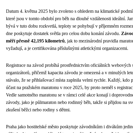
Datum 4. května 2025 bylo zvoleno s ohledem na klimatické podmí
které jsou v tomto období pro běh na dlouhé vzdálenosti ideální. Jar
bývá v tuto dobu rozkvetlá, teploty se pohybují v příjemném rozmez
dne poskytuje dostatek světla pro celou dobu konání závodu.
Závod
měří přesně 42,195 kilometrů
, jak to mezinárodní pravidla marat
vyžadují, a je certifikována příslušnými atletickými organizacemi.
Registrace na závod probíhá prostřednictvím oficiálních webových 
organizátorů, přičemž kapacita závodu je omezená a v minulých let
stávalo, že se přihlašovací místa zaplnila velmi rychle. Každý, kdo 
účast na pražském maratonu v roce 2025, by proto neměl s registrací
Vedle samotného maratonu se v rámci celé akce konají i doprovodn
závody, jako je půlmaraton nebo rodinný běh, takže si přijdou na sv
zkušení běžci nebo rodiny s dětmi.
Praha jako hostitelské město poskytuje závodníkům i divákům jedi