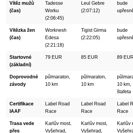
Vítěz mužů
Tadesse
Leul Gebre
bude
(čas)
Worku
(2:07:12)
upřesn
(2:06:45)
Vítězka žen
Worknesh
Tigist Girma
bude
(čas)
Edesa
(2:22:05)
upřesn
(2:21:18)
Startovné
79 EUR
85 EUR
89 EU
(základní)
Doprovodné
půlmaraton,
půlmaraton,
půlmara
závody
10 km
10 km
10 km,
štafeta
Certifikace
Label Road
Label Road
Label 
IAAF
Race
Race
Race
Trasa vede
Karlův most,
Karlův most,
Karlův 
přes
Vyšehrad,
Vyšehrad,
Vyšehr