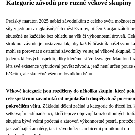
Kategorie závodů pro různé věkové skupiny
Pražský maraton 2025 nabízí závodníkům z celého světa možnost z
síly v jednom z nejkrásnějších měst Evropy, přičemž organizátoři my
skutečně na každého bez ohledu na věk či výkonnostní úroveň. Cel
struktura závodu je postavena tak, aby každý účastník našel svou ka
mohl se porovnat s ostatními závodníky ve stejné věkové skupině. T
jeden z klíčových aspektů, díky kterému si Volkswagen Maraton Pr
léta své existence vybudoval pověst závodu, jenž není určen pouze 
běžcům, ale skutečně všem milovníkům běhu.
Věkové kategorie jsou rozděleny do několika skupin, které pok
celé spektrum závodníků od nejmladších dospělých až po senio
pokročilém věku.
Základní dělení začíná u kategorie do třiceti let, 
setkávají mladí nadšenci, kteří teprve objevují kouzlo dlouhých tratí
skupina bývá velmi početná a zároveň výkonnostně pestrá, protože 
jak začínající amatéry, tak i závodníky s ambicemi proniknout do