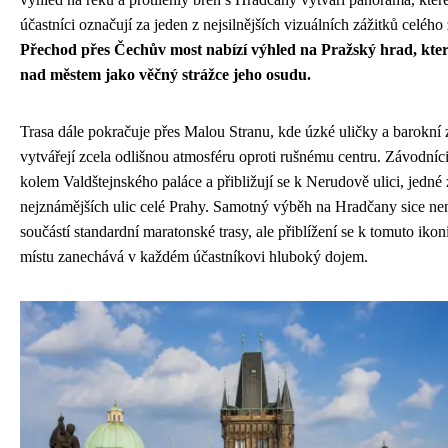
účastníci označují za jeden z nejsilnějších vizuálních zážitků celého
Přechod přes Čechův most nabízí výhled na Pražský hrad, který
nad městem jako věčný strážce jeho osudu.
Trasa dále pokračuje přes Malou Stranu, kde úzké uličky a barokní
vytvářejí zcela odlišnou atmosféru oproti rušnému centru. Závodníci
kolem Valdštejnského paláce a přibližují se k Nerudově ulici, jedné 
nejznámějších ulic celé Prahy. Samotný výběh na Hradčany sice ne
součástí standardní maratonské trasy, ale přiblížení se k tomuto iko
místu zanechává v každém účastníkovi hluboký dojem.