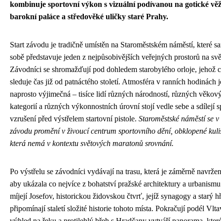
kombinuje sportovní výkon s vizuální podívanou na gotické věž
barokní paláce a středověké uličky staré Prahy.
Start závodu je tradičně umístěn na Staroměstském náměstí, které s
sobě představuje jeden z nejpůsobivějších veřejných prostorů na svě
Závodníci se shromažďují pod dohledem starobylého orloje, jehož c
sleduje čas již od patnáctého století. Atmosféra v ranních hodinách j
naprosto výjimečná – tisíce lidí různých národností, různých věkov
kategorií a různých výkonnostních úrovní stojí vedle sebe a sdílejí 
vzrušení před výstřelem startovní pistole.
Staroměstské náměstí se v
závodu promění v živoucí centrum sportovního dění, obklopené kuli
která nemá v kontextu světových maratonů srovnání.
Po výstřelu se závodníci vydávají na trasu, která je záměrně navržen
aby ukázala co nejvíce z bohatství pražské architektury a urbanismu
míjejí Josefov, historickou židovskou čtvrť, jejíž synagogy a starý h
připomínají staletí složité historie tohoto místa. Pokračují podél Vlt
výhled na řeku a protilehlý břeh s Hradčany vytváří panorama, kter