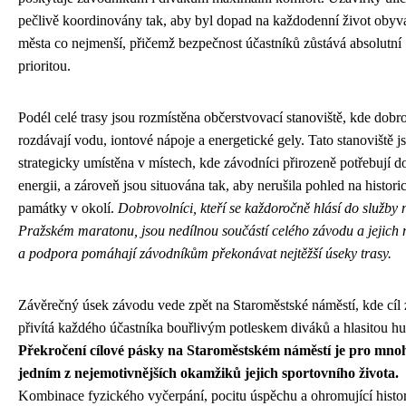
pečlivě koordinovány tak, aby byl dopad na každodenní život obyva
města co nejmenší, přičemž bezpečnost účastníků zůstává absolutní
prioritou.
Podél celé trasy jsou rozmístěna občerstvovací stanoviště, kde dobr
rozdávají vodu, iontové nápoje a energetické gely. Tato stanoviště j
strategicky umístěna v místech, kde závodníci přirozeně potřebují do
energii, a zároveň jsou situována tak, aby nerušila pohled na histori
památky v okolí.
Dobrovolníci, kteří se každoročně hlásí do služby 
Pražském maratonu, jsou nedílnou součástí celého závodu a jejich 
a podpora pomáhají závodníkům překonávat nejtěžší úseky trasy.
Závěrečný úsek závodu vede zpět na Staroměstské náměstí, kde cíl
přivítá každého účastníka bouřlivým potleskem diváků a hlasitou h
Překročení cílové pásky na Staroměstském náměstí je pro mno
jedním z nejemotivnějších okamžiků jejich sportovního života.
Kombinace fyzického vyčerpání, pocitu úspěchu a ohromující histo