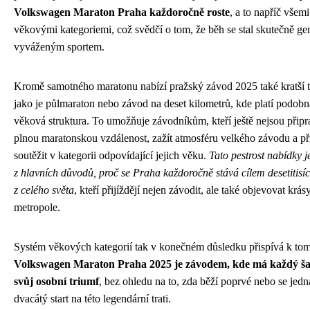
Volkswagen Maraton Praha každoročně roste
, a to napříč všemi
věkovými kategoriemi, což svědčí o tom, že běh se stal skutečně g
vyváženým sportem.
Kromě samotného maratonu nabízí pražský závod 2025 také kratší t
jako je půlmaraton nebo závod na deset kilometrů, kde platí podobn
věková struktura. To umožňuje závodníkům, kteří ještě nejsou připr
plnou maratonskou vzdálenost, zažít atmosféru velkého závodu a p
soutěžit v kategorii odpovídající jejich věku.
Tato pestrost nabídky j
z hlavních důvodů, proč se Praha každoročně stává cílem desetitisí
z celého světa
, kteří přijíždějí nejen závodit, ale také objevovat krás
metropole.
Systém věkových kategorií tak v konečném důsledku přispívá k tom
Volkswagen Maraton Praha 2025 je závodem, kde má každý ša
svůj osobní triumf
, bez ohledu na to, zda běží poprvé nebo se jedn
dvacátý start na této legendární trati.