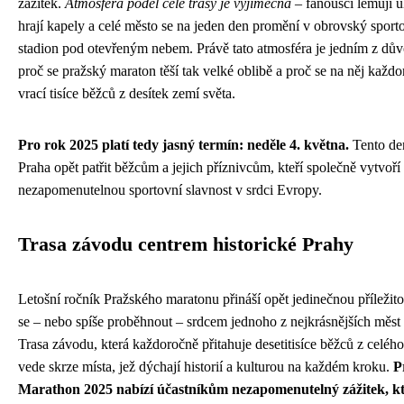
zážitek.
Atmosféra podél celé trasy je výjimečná
– fanoušci lemují ul
hrají kapely a celé město se na jeden den promění v obrovský sport
stadion pod otevřeným nebem. Právě tato atmosféra je jedním z dů
proč se pražský maraton těší tak velké oblibě a proč se na něj každ
vrací tisíce běžců z desítek zemí světa.
Pro rok 2025 platí tedy jasný termín: neděle 4. května.
Tento de
Praha opět patřit běžcům a jejich příznivcům, kteří společně vytvoří
nezapomenutelnou sportovní slavnost v srdci Evropy.
Trasa závodu centrem historické Prahy
Letošní ročník Pražského maratonu přináší opět jedinečnou příležitos
se – nebo spíše proběhnout – srdcem jednoho z nejkrásnějších měst
Trasa závodu, která každoročně přitahuje desetitisíce běžců z celého
vede skrze místa, jež dýchají historií a kulturou na každém kroku.
P
Marathon 2025 nabízí účastníkům nezapomenutelný zážitek, k