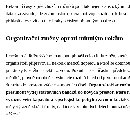
Rekordní časy z předchozích ročníků jsou tak nejen statistickými úd
databázi závodu, ale živou historií, která motivuje každého, kdo se
přihlásit a vyrazit do ulic Prahy s číslem připnutým na dresu.
Organizační změny oproti minulým rokům
Letošní ročník Pražského maratonu přináší celou řadu změn, které
organizátoři připravovali několik měsíců dopředu a které se dotkno
prakticky každého aspektu závodu. Pokud jste se účastnili předchoz
ročníků, pravděpodobně si všimnete rozdílů hned od prvního okam
dorazíte do prostoru výdeje startovních čísel.
Organizátoři se rozh
přesunout výdej startovních balíčků do nových prostor, které n
výrazně větší kapacitu a lepší logistiku pohybu závodníků
, takž
měly výrazně zkrátit fronty, na které si v minulých letech mnozí účas
stěžovali.