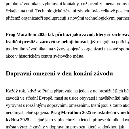
polohu závodníka s vybranými kontakty, což ocení zejména rodiny 
čekající na trati. Technologické zázemí závodu bylo celkově posílen
přičemž organizátoři spolupracují s novými technologickými partner
Prag Marathon 2025 tak přichází jako závod, který si zachová
tradiční prestiž a zároveň se nebojí inovací
, jež reagují na potřeb
moderního závodníka i na výzvy spojené s organizací masové sport
akce v historickém centru světového města.
Dopravní omezení v den konání závodu
Každý rok, když se Praha připravuje na jeden z nejprestižnějších b
závodů ve střední Evropě, musí se tisíce obyvatel i návštěvníků měs
vyrovnat s rozsáhlými dopravními omezeními, která jsou s touto akc
neodmyslitelně spojena.
Prag Marathon 2025 se uskuteční v neděl
května 2025
a stejně jako v předchozích letech přinese do ulic hlav
města výrazné změny v dopravním provozu, které se dotknou jak