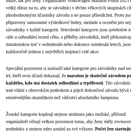
muže, tak pro ženy. Organizátoři Volkswagen Maraton Praha 2025 
velký důraz na to, aby se závodníci v těchto věkových skupinách cít
plnohodnotnými účastníky závodu a ne pouze přísedícími. Proto jso
připraveny samostatné výsledkové listiny, medaile a ocenění pro nej
závodníky v každé kategorii.
Veteránské kategorie jsou symbolem t
vůle a odhodlání nezná věku
, a příběhy závodníků, kteří překonávaj
maratonskou trať v sedmdesáti nebo dokonce osmdesáti letech, jsou
každoročně jednou z největších inspirací celé akce.
Speciální pozornost si zaslouží také kategorie pro závodníky nad s
let, kteří svou účastí dokazují, že
maraton je skutečně závodem p
každého, kdo má dostatek odhodlání a trpělivosti
. Tito závodníc
trati vítáni s obrovským potleskem a jejich dokončení závodu býv
emotivnějším okamžikem než vítězství absolutního šampiona.
Ženské kategorie kopírují stejnou strukturu jako mužské, přičemž
organizátoři věnují velkou pozornost tomu, aby ženy měly rovnoce
podmínky a stejnou míru uznání za své výkony.
Počet žen startují