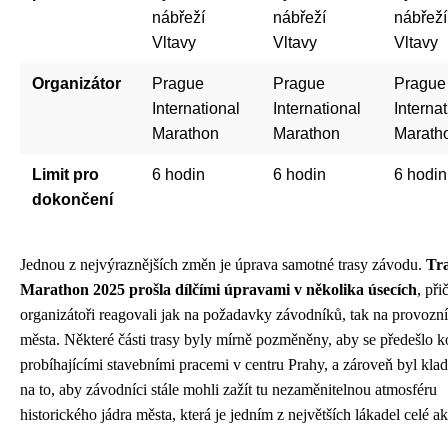
nábřeží
nábřeží
nábřeží
Vltavy
Vltavy
Vltavy
Organizátor
Prague
Prague
Prague
International
International
Interna
Marathon
Marathon
Marath
Limit pro
6 hodin
6 hodin
6 hodin
dokončení
Jednou z nejvýraznějších změn je úprava samotné trasy závodu.
Tr
Marathon 2025 prošla dílčími úpravami v několika úsecích
, př
organizátoři reagovali jak na požadavky závodníků, tak na provozn
města. Některé části trasy byly mírně pozměněny, aby se předešlo k
probíhajícími stavebními pracemi v centru Prahy, a zároveň byl kla
na to, aby závodníci stále mohli zažít tu nezaměnitelnou atmosféru
historického jádra města, která je jedním z největších lákadel celé ak