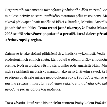
Organizátoři zaznamenali také výrazný nárůst přihlášek ze zemí, kte
minulosti nebyly na startu pražského maratonu příliš zastoupeny. M
taková překvapení patří například běžci z Brazílie, Mexika, Austrál
jihoafrické republiky.
Tento trend jasně ukazuje, že Praha Mara
2025 se těší celosvětové popularitě a prestiži, která dalece přes
středoevropský region.
Zajímavé je také složení přihlášených z hlediska výkonnosti. Vedle
profesionálních elitních atletů, kteří bojují o přední příčky a hodnot
prémie, tvoří naprostou většinu startovního pole amatérští běžci. Mn
nich se přihlásili na pražský maraton jako na svůj životní závod, ke
se připravovali celé měsíce nebo dokonce roky.
Pro řadu z nich je 
start na pražském maratonu splněním velkého snu a Praha jako kul
závodu je pro ně obrovskou motivací.
Trasa závodu, která vede historickým centrem Prahy kolem Pražsk