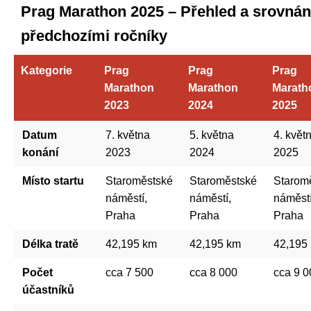
Prag Marathon 2025 – Přehled a srovnán
předchozími ročníky
Kategorie
Prag
Prag
Prag
Marathon
Marathon
Marath
2023
2024
2025
Datum
7. května
5. května
4. květ
konání
2023
2024
2025
Místo startu
Staroměstské
Staroměstské
Starom
náměstí,
náměstí,
náměstí
Praha
Praha
Praha
Délka tratě
42,195 km
42,195 km
42,195
Počet
cca 7 500
cca 8 000
cca 9 0
účastníků