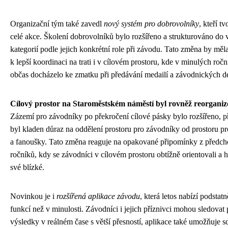
Organizační tým také zavedl
nový systém pro dobrovolníky
, kteří tv
celé akce. Školení dobrovolníků bylo rozšířeno a strukturováno do 
kategorií podle jejich konkrétní role při závodu. Tato změna by měla
k lepší koordinaci na trati i v cílovém prostoru, kde v minulých ročn
občas docházelo ke zmatku při předávání medailí a závodnických d
Cílový prostor na Staroměstském náměstí byl rovněž reorganiz
Zázemí pro závodníky po překročení cílové pásky bylo rozšířeno, 
byl kladen důraz na oddělení prostoru pro závodníky od prostoru p
a fanoušky. Tato změna reaguje na opakované připomínky z předch
ročníků, kdy se závodníci v cílovém prostoru obtížně orientovali a h
své blízké.
Novinkou je i
rozšířená aplikace závodu
, která letos nabízí podstatn
funkcí než v minulosti. Závodníci i jejich příznivci mohou sledovat
výsledky v reálném čase s větší přesností, aplikace také umožňuje sd