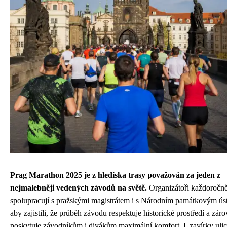
Prag Marathon 2025 je z hlediska trasy považován za jeden z
nejmalebněji vedených závodů na světě.
Organizátoři každoročn
spolupracují s pražskými magistrátem i s Národním památkovým ús
aby zajistili, že průběh závodu respektuje historické prostředí a zár
poskytuje závodníkům i divákům maximální komfort. Uzavírky ulic