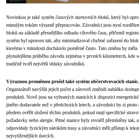
Novinkou je také
systém časových startovních bloků
, který byl opro
minulým rokům výrazně přepracován. Závodníci jsou nyní rozdělen
bloků na základě přesnějšího odhadu cílového času, přičemž registr
systém byl upraven tak, aby minimalizoval chybné zařazení do blok
kterému v minulosti docházelo poměrně často. Tato změna by měla 
plynulejšímu průběhu závodu zejména v prvních kilometrech, kde s
tradičně tvoří největší shluky závodníků.
Výraznou proměnou prošel také systém občerstvovacích stanic.
Organizátoři navýšili jejich počet a zároveň změnili nabídku dostu
produktů. Nově jsou na vybraných stanicích k dispozici energetické
jiného dodavatele než v předchozích letech, a závodníci by si proto 
předem ověřit složení těchto produktů, pokud mají specifické stravo
požadavky nebo alergie. Pitné stanice byly rovněž přemístěny tak, 
odpovídaly fyzickým nárokům trasy a závodníci měli přístup k teku
nejvytíženějších úsecích.